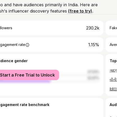
io and have audiences primarily in India. Here are
h's influencer discovery features
(free to try)
.
230.2k
llowers
Fake
1.15%
gagement rate
Ave
udience gender
Top
male
47.03%
Start a Free Trial to Unlock
le
52.97%
ngagement rate benchmark
Aud