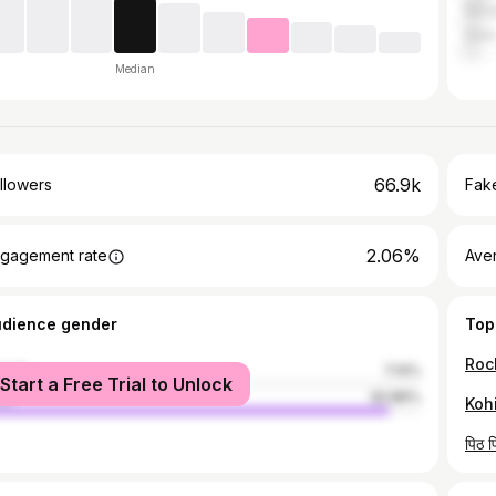
Bang
Delh
Median
66.9k
llowers
Fake
2.06%
gagement rate
Ave
udience gender
Top
male
7.14%
Start a Free Trial to Unlock
le
92.86%