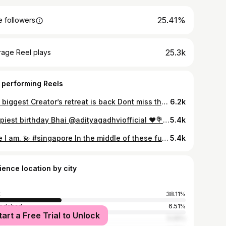
25.41%
 followers
25.3k
rage Reel plays
 performing Reels
The biggest Creator’s retreat is back Dont miss the chance Link in my bio
6.2k
Happiest birthday Bhai @adityagadhviofficial ♥️💐🫶🏻 જન્મદિવસ ના ખૂબ ખૂબ વધામણાં🙏🏻✨
5.4k
Here I am. 💫 #singapore In the middle of these futuristic skylines, I found a younger version of me smiling… The one who once dreamed of being here. 💭 (2012) Today, I’m not just traveling, I’m living something I once manifested. Singapore — where dreams meet reality. 🇸🇬✨ Day 1 ✨🌉
5.4k
ience location by city
t
38.11%
edabad
6.51%
tart a Free Trial to Unlock
bai
5.05%