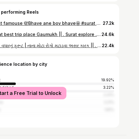
 performing Reels
Most famouse 🫣Bhave ane bov bhave🤩 #surat #suratfood #india
27.2k
Surat best trip place Gaumukh || . Surat explore . #surat #explorer #trending #viralreels #meggie #trip
24.6k
લોહી વધારતું ફ્રૂટ | નાના મોટા રોગો મટાડવા અસર કારક || . 📍મીનીબજાર વરાછા . #findva . Tags/Share 💥For Treat You!!! Follow with Your Friends and Asked For more mouthwatering and amazing food updates follow @real_city111 @real_city111 @real_city111 . . . follow for more content.😇 .@real_city111 #trending #instagram #reels #egglover #suratstreetfood #streetstyle #streetfood #ViralReels #suratcafe #suratfoodblogger #SuratFood #surat #suratfoodies #suratnews #streetfoodlover #streetfoodindia #foodloversindia #streetfoodlovers #foodporn #indianstreetfood
22.4k
ience location by city
t
19.92%
edabad
3.22%
tart a Free Trial to Unlock
bai
2.41%
re
2.21%
e
1.81%