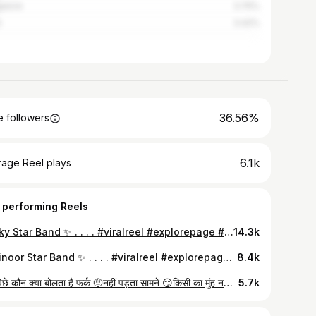
alore
3.75%
i
3.42%
36.56%
 followers
6.1k
rage Reel plays
 performing Reels
Rocky Star Band ✨ . . . . #viralreel #explorepage #viral
14.3k
Kohinoor Star Band ✨ . . . . #viralreel #explorepage #adiwasi
8.4k
पिठ पिछे कौन क्या बोलता है फर्क 🤨नहीं पड़ता सामने 😏किसी का मुंह नहीं खुलता इतना😎 काफी है😈💯🔥 #followforfollowback #photooftheday #photoshoot #photography #love#lovequotes #streetstyle #hot #black #picoftheday #explorepage #digitalart #nutrition #travel #reels #power #attitude #live #cute
5.7k