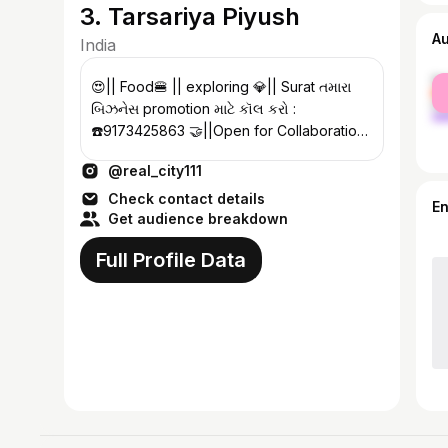
3. Tarsariya Piyush
A
India
fe
😍|| Food🍔 || exploring 💎|| Surat તમારા
ma
બિઝનેસ promotion માટે કૉલ કરો :
☎️9173425863 🤝||Open for Collaboration
with all brands
@real_city111
Check contact details
E
Get audience breakdown
Full Profile Data