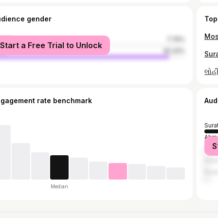
udience gender
Top
male
7.76%
Start a Free Trial to Unlock
le
92.24%
ngagement rate benchmark
Aud
Sura
Ahm
S
Mum
Indo
Pun
Median