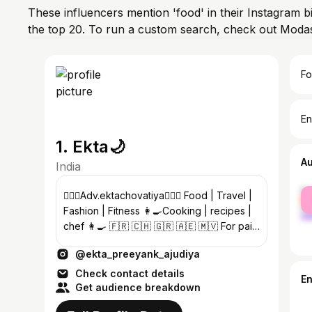
These influencers mention 'food' in their Instagram b
the top 20. To run a custom search, check out Modas
Fo
En
1. Ekta🌙
A
India
fe
👩🏻‍⚖️Adv.ektachovatiya👩🏻‍⚖️ Food | Travel |
ma
Fashion | Fitness 👩‍🍳Cooking | recipes |
chef 👩‍🍳 🇫🇷 🇨🇭 🇬🇷 🇦🇪 🇲🇻 For paid
promotion DM @preeyank_patel07
@ekta_preeyank_ajudiya
Check contact details
E
Get audience breakdown