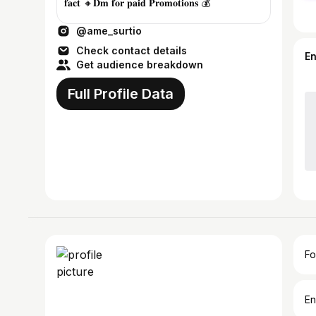
𝐟𝐚𝐜𝐭 🔸𝐃𝐦 𝐟𝐨𝐫 𝐩𝐚𝐢𝐝 𝐏𝐫𝐨𝐦𝐨𝐭𝐢𝐨𝐧𝐬 💰
@ame_surtio
Check contact details
E
Get audience breakdown
Full Profile Data
Fo
En