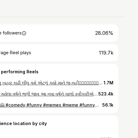
28.06%
 followers
119.7k
rage Reel plays
 performing Reels
ગાદલુ બહાર કાઢી લીધુ ગમે એટલું ક્યો માને જ નહીં🧘‍♀️🧘‍♀️🧘‍♀️🧘‍♀️🧘‍♀️🧘‍♀️🧘‍♀️
1.7M
વીતી ગયેલા વર્ષને ભૂલી જાવ આ નવા વર્ષને ચાલો સ્વીકારીએ પ્રાર્થના કરીએ છીએ માથું નમાવીને ભગવાનથી થઈ જાય તમારા બધા સપના ઝડપથી સાકાર🙏🏻😊👍🏻 નવા વર્ષની શુભેચ્છાઓ. હાર્દિક શુભકામના🪔
523.4k
🙌🏻🤗 #comedy #funny #memes #meme #funnymemes #lol #humor #love #fun #memesdaily #instagram #funnyvideos #dankmemes #viral #tiktok #jokes #follow #comedian #trending #instagood #explorepage #like #standupcomedy #lmao #music #laugh #explore #dank #standup #comedyvideos
56.1k
ience location by city