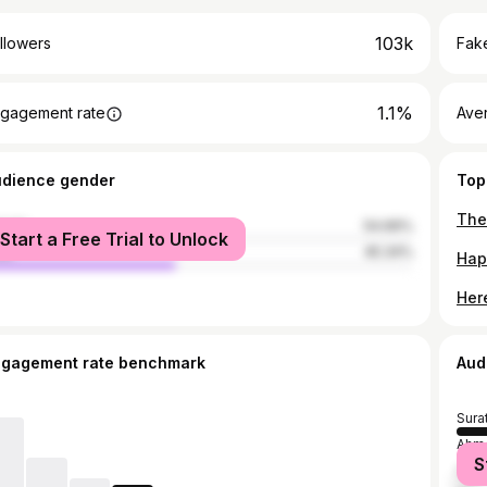
103k
llowers
Fake
1.1%
gagement rate
Ave
udience gender
Top
male
54.66%
Start a Free Trial to Unlock
le
45.34%
ngagement rate benchmark
Aud
Sura
Ahm
S
Mum