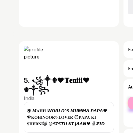
Fo
En
5. ꧁༒︎☬❤️𝐓𝐞𝐧𝐢𝐢𝐢❤️
A
☬༒︎꧂
India
fe
ma
🌍 𝙈𝐀𝐇𝐇 𝙒𝙊𝙍𝙇𝘿'𝙎 𝙈𝙐𝙈𝙈𝘼 𝙋𝘼𝙋𝘼❤
💖𝐊𝐎𝐇𝐈𝐍𝐎𝐎𝐑✨𝐋𝐎𝐕𝐄𝐑 😈𝐏𝐀𝐏𝐀 𝐊𝐈
𝐒𝐇𝐄𝐑𝐍𝐈😈 😍𝙎𝙄𝙎𝙏𝙐 𝙆𝙄 𝙅𝘼𝘼𝙉❤ ✌️ 𝙕𝙄𝘿𝘿𝙄
𝙌𝙐𝙀𝙀𝙉👸 🍰🅦🅞🅡🅛🅓🅔🅝🅣🅡🅨 9