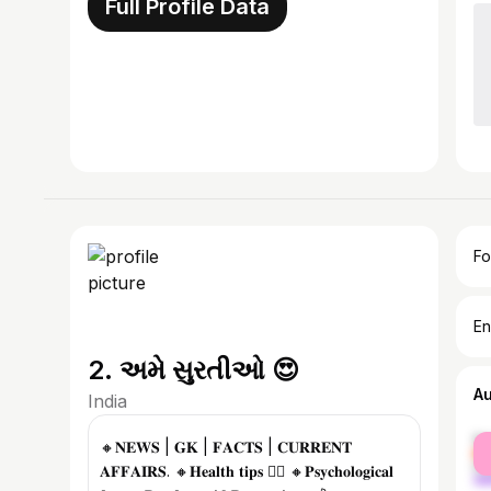
Full Profile Data
Fo
En
2. અમે સુરતીઓ 😍
A
India
fe
🔸𝐍𝐄𝐖𝐒 | 𝐆𝐊 | 𝐅𝐀𝐂𝐓𝐒 | 𝐂𝐔𝐑𝐑𝐄𝐍𝐓
ma
𝐀𝐅𝐅𝐀𝐈𝐑𝐒. 🔸𝐇𝐞𝐚𝐥𝐭𝐡 𝐭𝐢𝐩𝐬 👨‍⚕️ 🔸𝐏𝐬𝐲𝐜𝐡𝐨𝐥𝐨𝐠𝐢𝐜𝐚𝐥