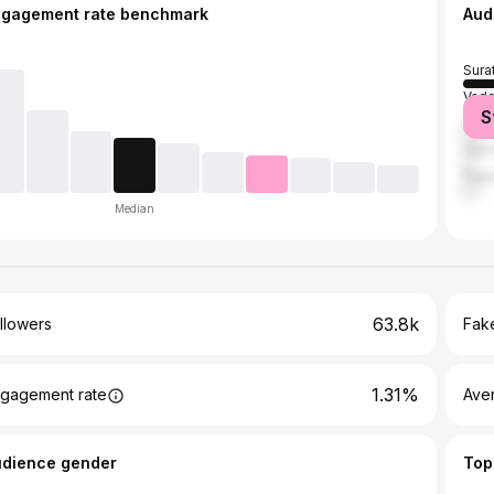
ngagement rate benchmark
Aud
Sura
Vado
S
Ahm
Vals
Rajp
Median
63.8k
llowers
Fake
1.31%
gagement rate
Ave
udience gender
Top