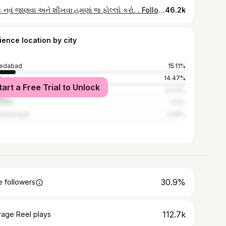
કંઈક નવું જાણવા અને શીખવા હમણાં જ ફોલ્લો કરો. . Follow @antic_viral_fact Follow @antic_viral_fact Follow @antic_viral_fact . Like❤ Comment🗨️ & Share♂️ ➖➖➖➖➖➖➖➖➖➖➖➖ 🔷️નોંધ : અમારી કોઈ પણ પોસ્ટ થી કોઈ પણ ધર્મ કે લોકો ની લાગણી દુભાવવા માટે નથી. 🔶️અમારી પોસ્ટ માં મુકવા માં આવતી અમુક ફોટો કાલ્પનિક અથવા તો સમજાવવા માટે હોય છે. 🔷️અમારી અમુક પોસ્ટ માં ટાઇપિંગ માં કે કોઈ પણ રીતે ભૂલ ચૂક થઈ જતી હોય છે તો એના માટે તમારો નાનો ભાઈ સમજી ને માફ કરી દેવું. 🔶️અમે અમારા તરફ થી પૂરો પ્રયાસ કરશું કે તમને બેસ્ટ નોલેજ મળે. ➖➖➖➖➖➖➖➖➖➖➖➖➖ ‌#gujarat #gujartidude # #gujjuzindagi #bhavnagar #anand #gujrati #mehsana #vapi #valsad #bharuch #rajkotian #porbandar #gujjuknowledge #chhotagujju #garvigujarat #ahmedabad_diaries #girsomnath #kathiyomadi #gujjurocks #pakkogujarati #global_gujju #gujjuness #gujjumemes #gujju_gram #gujjubhai #gujjucomedy #gujjunaughty #gujju #tamarogujju #gpscstudymaterial
46.2k
ience location by city
edabad
15.11%
t
14.47%
tart a Free Trial to Unlock
ot
12.04%
dara
4.5%
ndranagar
2.68%
30.9%
 followers
112.7k
rage Reel plays