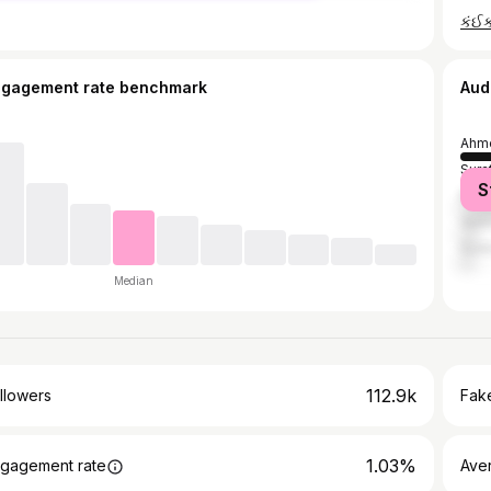
ngagement rate benchmark
Aud
Ahm
Sura
S
Rajk
Vado
Sure
Median
112.9k
llowers
Fake
1.03%
gagement rate
Ave