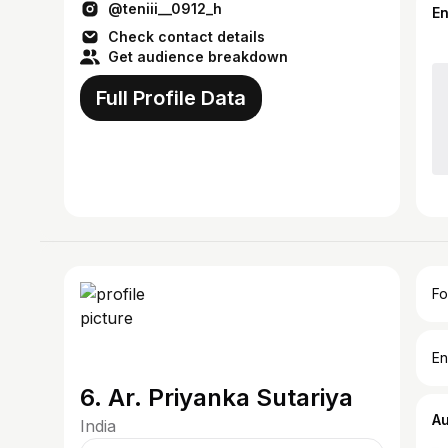
@teniii__0912_h
𝕕𝕖𝕔𝕖𝕞𝕓...
E
Check contact details
Get audience breakdown
Full Profile Data
Fo
En
6. Ar. Priyanka Sutariya
A
India