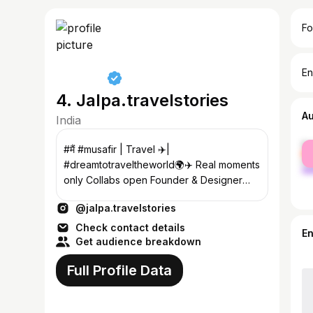
Fo
En
4. Jalpa.travelstories
A
India
fe
#मैं #musafir | Travel ✈️|
ma
#dreamtotraveltheworld🌍✈️ Real moments
only Collabs open Founder & Designer
@culture_signature_jalpathakkar
@jalpa.travelstories
Check contact details
E
Get audience breakdown
Full Profile Data