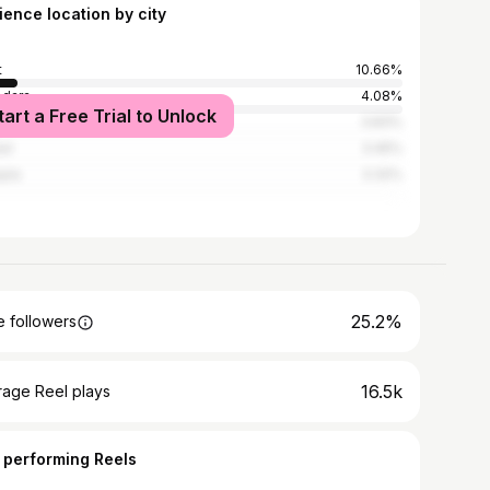
ience location by city
t
10.66%
dara
4.08%
tart a Free Trial to Unlock
edabad
3.83%
ad
3.45%
ipla
3.32%
25.2%
 followers
16.5k
rage Reel plays
 performing Reels