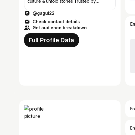
culture & untold stories Trusted by
creators, brands & travelers
@gagui22
Check contact details
E
Get audience breakdown
Full Profile Data
Fo
En