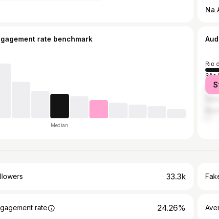
ngagement rate benchmark
Aud
Rio 
São 
S
Belo
Salv
Reci
Median
33.3k
llowers
Fake
24.26%
gagement rate
Ave