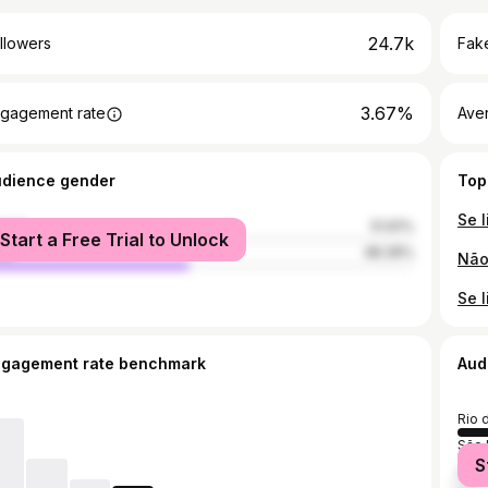
24.7k
llowers
Fake
3.67%
gagement rate
Ave
udience gender
Top
male
51.61%
Start a Free Trial to Unlock
le
48.39%
ngagement rate benchmark
Aud
Rio 
São 
S
Belo