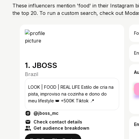
These influencers mention 'food' in their Instagram b
the top 20. To run a custom search, check out Modas
Fo
En
1. JBOSS
A
Brazil
fe
LOOK | FOOD | REAL LIFE Estilo de cria na
ma
pista, improviso na cozinha e dono do
meu lifestyle 👑 +500K Tiktok 📍
@jboss_mc
Check contact details
E
Get audience breakdown