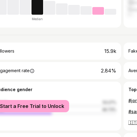
Salv
Fort
Median
15.9k
llowers
Fake
2.84%
gagement rate
Ave
udience gender
Top
male
53.27%
Start a Free Trial to Unlock
le
46.73%