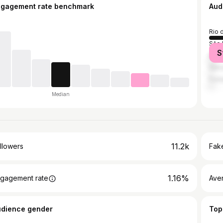
ngagement rate benchmark
Aud
Rio 
São 
S
Belo
Salv
Fort
Median
11.2k
llowers
Fake
1.16%
gagement rate
Ave
udience gender
Top