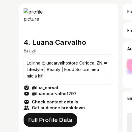
Fo
En
4. Luana Carvalho
A
Brazil
fe
Lojinha @luacarvalhostore Carioca, ZN 💋
ma
Lifestyle | Beauty | Food Solicite meu
midia kit!
@lua_carval
@luanacarvalho1297
E
Check contact details
Get audience breakdown
Full Profile Data