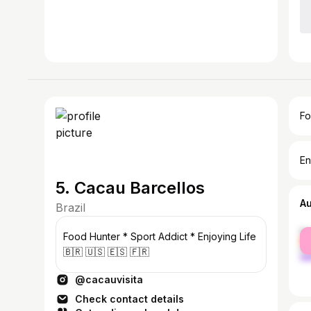
Fo
En
5. Cacau Barcellos
A
Brazil
fe
Food Hunter * Sport Addict * Enjoying Life
ma
🇧🇷 🇺🇸 🇪🇸 🇫🇷
@cacauvisita
Check contact details