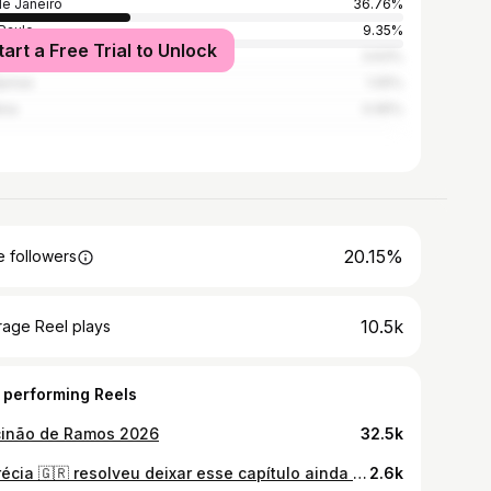
de Janeiro
36.76%
Paulo
9.35%
tart a Free Trial to Unlock
 Horizonte
3.63%
pinas
1.05%
nia
0.95%
20.15%
 followers
10.5k
rage Reel plays
 performing Reels
cinão de Ramos 2026
32.5k
a Grécia 🇬🇷 resolveu deixar esse capítulo ainda mais especial 💍💍💍💍❤️❤️❤️❤️❤️ AAAHHHH 🧿🧿🧿
2.6k