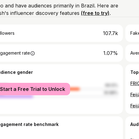
io and have audiences primarily in Brazil. Here are
h's influencer discovery features
(free to try)
.
107.7k
llowers
Fake
1.07%
gagement rate
Ave
udience gender
Top
FRI
male
69.12%
Start a Free Trial to Unlock
le
30.88%
Fei
Fei
ngagement rate benchmark
Aud