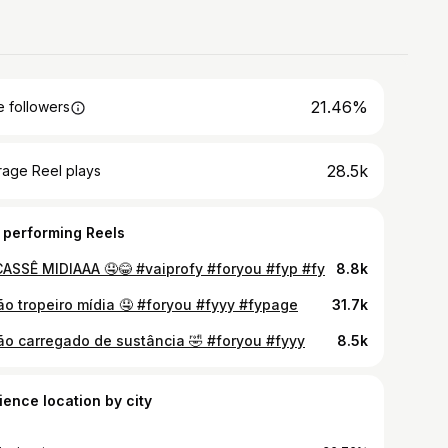
21.46%
 followers
28.5k
rage Reel plays
 performing Reels
CASSÊ MIDIAAA 🤤😂 #vaiprofy #foryou #fyp #fy
8.8k
jão tropeiro mídia 🤤 #foryou #fyyy #fypage
31.7k
jão carregado de sustância 🤣 #foryou #fyyy
8.5k
ience location by city