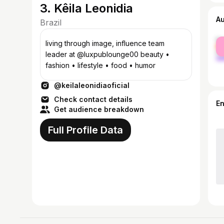
3. Kêila Leonidia
A
Brazil
fe
living through image, influence team
ma
leader at @luxpublounge00 beauty •
fashion • lifestyle • food • humor
@keilaleonidiaoficial
Check contact details
E
Get audience breakdown
Full Profile Data