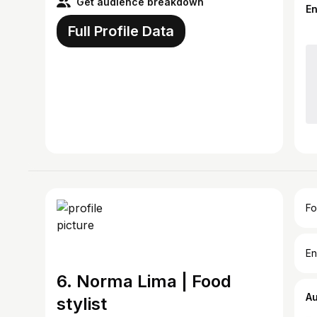
Get audience breakdown
E
Full Profile Data
Fo
En
6. Norma Lima | Food
A
stylist