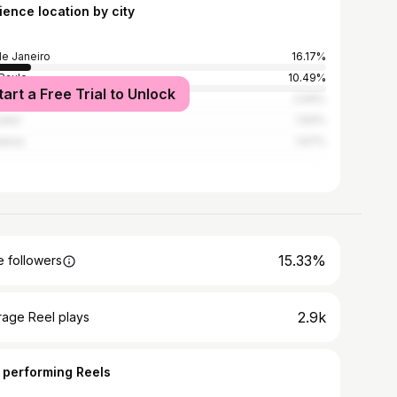
ience location by city
de Janeiro
16.17%
Paulo
10.49%
tart a Free Trial to Unlock
 Horizonte
2.94%
ador
1.94%
aleza
1.67%
15.33%
 followers
2.9k
rage Reel plays
 performing Reels