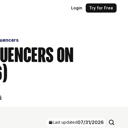
Login
Try for Free
luencers
luencers on
6)
s
07/31/2026
Last updated