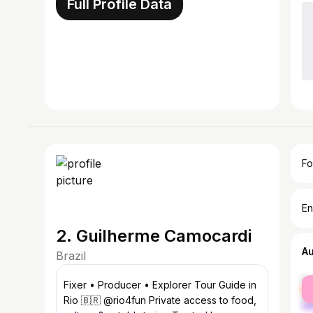
Full Profile Data
Fo
En
2. Guilherme Camocardi
A
Brazil
fe
Fixer • Producer • Explorer Tour Guide in
ma
Rio 🇧🇷 @rio4fun Private access to food,