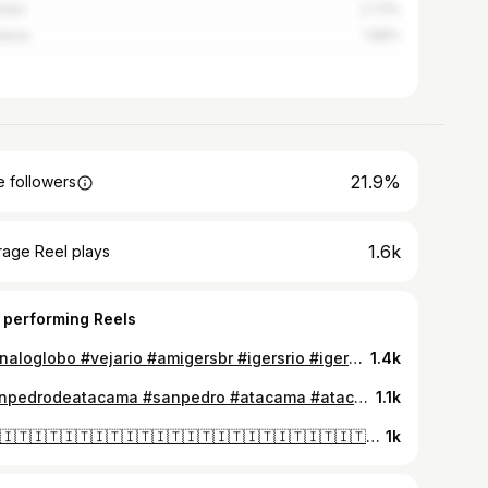
ador
2.73%
aleza
1.68%
21.9%
 followers
1.6k
rage Reel plays
 performing Reels
#jornaloglobo #vejario #amigersbr #igersrio #igersbrasil #sunsetphotography #napraiario #bestbeach #rioeuteamo #rioeuamoeucuido #registrocarioca #summerfest #summerday #sunset_united #dronestagram #sunset_ig #sunset_lovers #sunset🌅 #sunset_vision #sunset #sunset_stream #barradatijuca #praias #errejota #errejotaoficial #riodejaneirotop #skyisthelimit #sky☁ #skyline #rj
1.4k
#sanpedrodeatacama #sanpedro #atacama #atacamadesert #desertodoatacama #desiertodeatacama #atacamatrips #chile #chile🇨🇱 #desierto #skyfullofstars #nightnight #nightscape #nightshot #nightshooters #night #fulloflife #milkway #vialactea #skyline #sky #nightskies
1.1k
🇮🇹🇮🇹🇮🇹🇮🇹🇮🇹🇮🇹🇮🇹🇮🇹🇮🇹🇮🇹🇮🇹🇮🇹🇮🇹🇮🇹🇮🇹🇮🇹 #italy #italy🇮🇹 #italia #italian #italya #tropea #ilmare #mare #praia #praiana #marazul #blueocean #tropeabeach #maredisicilia #🇮🇹 #🇮🇹italy #🇮🇹❤️ #sicilia #sicily #calabria #calabria_love #bellaitalia🇮🇹 #ciao #grazie #ig_sicilia #ig_sicily #eurotrip #sicilypictures #ilovesicily 🇮🇹🇮🇹🇮🇹🇮🇹🇮🇹🇮🇹🇮🇹🇮🇹🇮🇹🇮🇹🇮🇹🇮🇹🇮🇹🇮🇹🇮🇹🇮🇹
1k