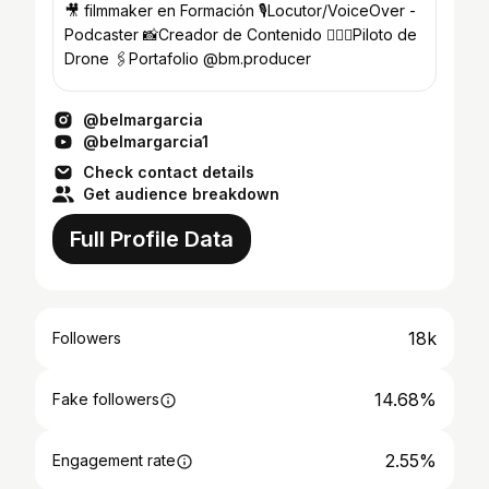
🎥 filmmaker en Formación 🎙Locutor/VoiceOver -
Podcaster 📸Creador de Contenido 👨🏻‍✈️Piloto de
Drone 🖇Portafolio @bm.producer
@belmargarcia
@belmargarcia1
Check contact details
Get audience breakdown
Full Profile Data
18k
Followers
14.68%
Fake followers
2.55%
Engagement rate