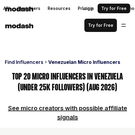
API
Customers
Resources
Pricing
Login
Request a demo
Try for Free
Try for Free
Find Influencers
Venezuelan Micro Influencers
Top 20 Micro Influencers in Venezuela
(Under 25k Followers) (Aug 2026)
See micro creators with possible affiliate
signals