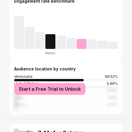
Engagement rate benchmark
Median
Audience location by country
Venezuela
66.52%
United States
5.66%
Start a Free Trial to Unlock
Colombia
5.09%
Spain
3.51%
Mexico
3.37%