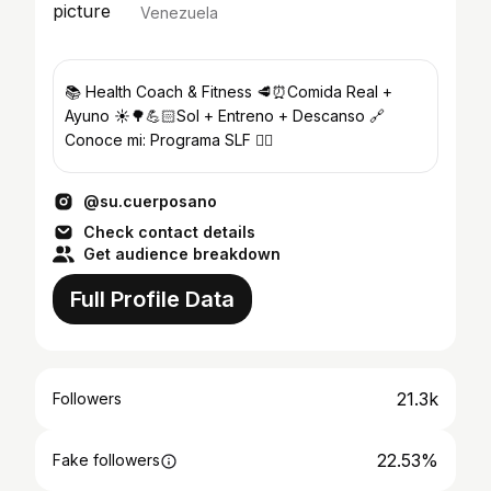
Venezuela
📚 Health Coach & Fitness 🥩⏰Comida Real +
Ayuno ☀️🌳💪🏻Sol + Entreno + Descanso 🔗
Conoce mi: Programa SLF 👇🏻
@su.cuerposano
Check contact details
Get audience breakdown
Full Profile Data
21.3k
Followers
22.53%
Fake followers