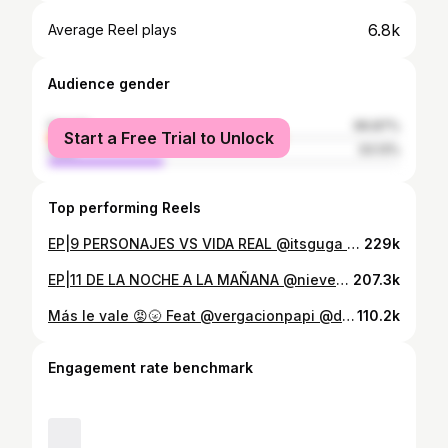
6.8k
Average Reel plays
Audience gender
female
66.87%
Start a Free Trial to Unlock
male
33.13%
Top performing Reels
EP|9 PERSONAJES VS VIDA REAL @itsguga 💥ESTRENO DOMINGO 7:00PM 🔔SUSCRÍBETE A MI CANAL Y ACTIVA LAS NOTIFICACIONES 📣 LINK EN MI BIOGRAFÍA ESPACIO CORTESÍA DE @mantequillasport @labarberiadeleste @sctransporte_ @masamadre_vzla @bm.producer #lara #bqto #barquisimeto #entrevistas #podcast #viral
229k
EP|11 DE LA NOCHE A LA MAÑANA @nievessoteldo 💥YA DISPONIBLE 🔔SUSCRÍBETE A MI CANAL Y ACTIVA LAS NOTIFICACIONES 📣 LINK EN MI BIOGRAFÍA ESPACIO CORTESÍA DE @mantequillasport @labarberiadeleste @sctransporte_ @masamadre_vzla @bm.producer #lara #bqto #barquisimeto #entrevistas #podcast #viral
207.3k
Más le vale 😡🌝 Feat @vergacionpapi @donjesusserrano @belmargarcia #humor #barquisimeto #venezuela #comedia #amigos #video
110.2k
Engagement rate benchmark