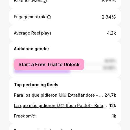
18.56%
Fake followers
2.34%
Engagement rate
4.3k
Average Reel plays
Audience gender
female
45.15%
Start a Free Trial to Unlock
male
54.85%
Top performing Reels
Para los que pidieron 🙌🏻 Extrañándote - Jay Wheeler, Zhamira (COVER) Ayúdame compartiendo y comenta 👇🏻 ¿Que canción te gustaría escuchar? 🥰 Producción de audio: @otto_mora_ #Cover #Extrañandote #Musica #Cantante #Venezuela
24.7k
La que más pidieron 🙌🏻 Rosa Pastel - Belanova (COVER) Ayúdame compartiendo y guardando el reel. 🙏🏻 Sigue nuestra otra cuenta @iconic_cover24 Producción de audio: @otto_mora_ #RosaPastel #Cover #Musica #Belanova #Venezuela
12k
Freedom🌴
1k