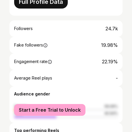
Full Profile Data
24.7k
Followers
19.98%
Fake followers
22.19%
Engagement rate
-
Average Reel plays
Audience gender
female
59.06%
Start a Free Trial to Unlock
male
40.94%
Top performing Reels