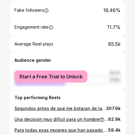
16.46%
Fake followers
11.7%
Engagement rate
85.5k
Average Reel plays
Audience gender
female
52.2%
Start a Free Trial to Unlock
male
47.8%
Top performing Reels
Segundos antes de que me botaran de la casa 🙃🤣 #humor #mundial #parejas #Futbol
307.6k
Una decisión muy difícil para un hombre🥹 #Humor #CristianoRonaldo
62.9k
Para todas esas mujeres que han pasado o están pasando por esto, tranquilas! Ustedes valen muchísimo, gracias por existir ❤️ #parejas #destacame #sanvalentin
59.4k