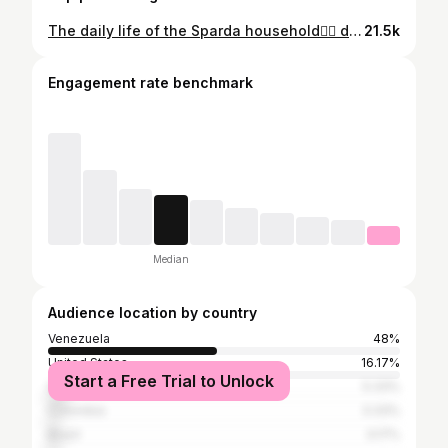
The daily life of the Sparda household🙂‍↕️ dw they are just fighting for funsies! . . #devilmayshitpost #dmcvergil #dmcdante #DevilMayCry #sketchdump
21.5k
Engagement rate benchmark
Median
Audience location by country
Venezuela
48%
United States
16.17%
Start a Free Trial to Unlock
Spain
5.33%
Colombia
3.33%
Brazil
3.17%