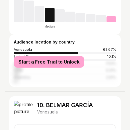
Median
Audience location by country
Venezuela
62.67%
United States
10.1%
Start a Free Trial to Unlock
Colombia
7.53%
Chile
5.31%
Argentina
2.91%
10. BELMAR GARCÍA
Venezuela