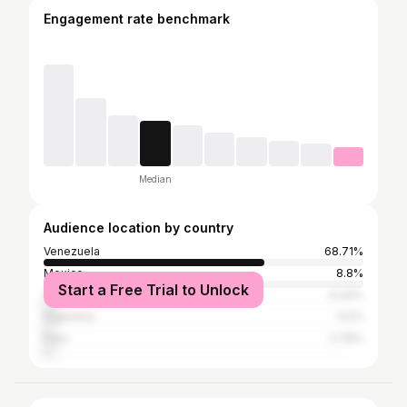
Engagement rate benchmark
Median
Audience location by country
Venezuela
68.71%
Mexico
8.8%
Start a Free Trial to Unlock
Colombia
4.44%
Argentina
3.2%
Peru
2.76%