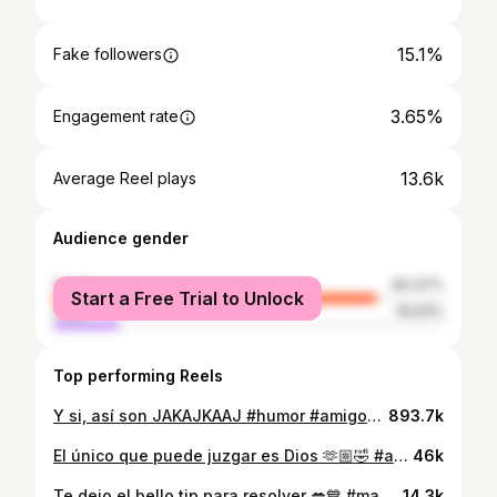
15.1%
Fake followers
3.65%
Engagement rate
13.6k
Average Reel plays
Audience gender
female
83.37%
Start a Free Trial to Unlock
male
16.63%
Top performing Reels
Y si, así son JAKAJKAAJ #humor #amigos #manualidades
893.7k
El único que puede juzgar es Dios 🫶🏼🤣 #arreglosconglobos #regalos
46k
Te dejo el bello tip para resolver 💋💙 #manualidades #diy #impresiones
14.3k