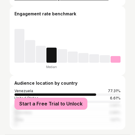
Engagement rate benchmark
Median
Audience location by country
Venezuela
77.31%
United States
6.61%
Start a Free Trial to Unlock
Spain
2.92%
Colombia
2.66%
Chile
1.67%