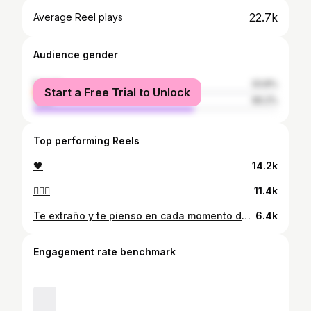
22.7k
Average Reel plays
Audience gender
female
33.8%
Start a Free Trial to Unlock
male
66.2%
Top performing Reels
🖤
14.2k
❤️‍🔥🌼
11.4k
Te extraño y te pienso en cada momento de mi vida ❤️ Mi ángel hermoso 🕊️
6.4k
Engagement rate benchmark