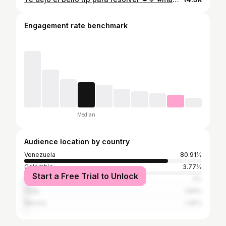
Engagement rate benchmark
Median
Audience location by country
Venezuela
80.91%
Colombia
3.77%
Start a Free Trial to Unlock
Peru
3%
Chile
1.84%
Mexico
1.45%