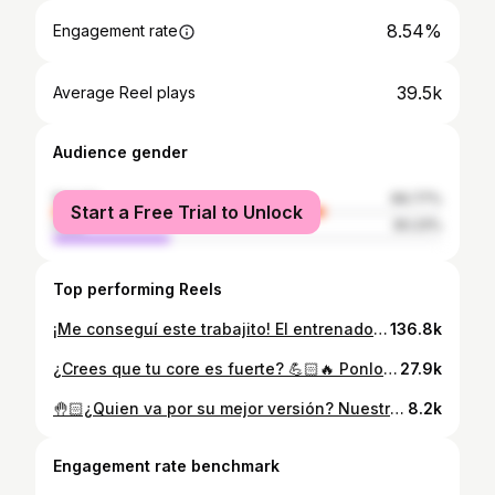
8.54%
Engagement rate
39.5k
Average Reel plays
Audience gender
female
69.77%
Start a Free Trial to Unlock
male
30.23%
Top performing Reels
¡Me conseguí este trabajito! El entrenador personal 👀 La paga es buena 😋😈
136.8k
¿Crees que tu core es fuerte? 💪🏻🔥 Ponlo a prueba pues… Aquí tienes una guía visual de los patrones para la rutina core con kettlebell 300 reps, son 5 patrones de movimiento que desafían tu estabilidad, coordinación y potencia. La cosa sería así: 1. Alrededor del mundo (20reps) 2. Atrapada alterna (20reps) 3. Atrapada + desplante (20reps) 4. Atrapada + sentadilla (20reps) 5. Atrapada + press (20reps) ✅ Total: 100 reps c/ronda 🔁 Repite 3 ronda para 300 🗃️Guarda este video para tu próxima sesión y reta a tu partner de entretenimiento para ver si lo hace! 🤩 Por cierto, aprovecha los descuentos que tiene @hbg.store en la línea hogar.
27.9k
🤚🏻¿Quien va por su mejor versión? Nuestro 2do programa SLF comienza el Lunes 13 Febrero hasta el 14 de Marzo y estará 🧨 BRUTALISMO. • Mejorar tu ambiente hormonal • Poner tu metabolismo a trabajar • Hacer crecer tu masa muscular • Perder grasa y eliminar celulitis • Decirte adiós a la inflamación • Tener un sueño reparador ——> Optimizar: TU SALUD ——> Lograr: LONGEVIDAD ——> Tener más: FUERZA 👆🏻Si andas en búsqueda de esto, entonces tienes que hacer nuestro programa 👊🏻 sin importar tu edad, sexo, condición física, hábitos alimenticios. Te llevaremos de la mano a tu próximo nivel. ……………………………………………………………… 📲 Link en mi biografía para más detalles ……………………………………………………………… 🤝🏻Será un placer trabajar contigo.
8.2k
Engagement rate benchmark