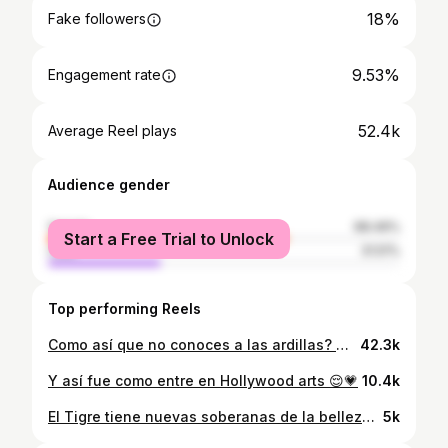
18%
Fake followers
9.53%
Engagement rate
52.4k
Average Reel plays
Audience gender
female
68.49%
Start a Free Trial to Unlock
male
31.51%
Top performing Reels
Como así que no conoces a las ardillas? 🐿️🐿️🐿️ @_genesisquintero #caminoasomostúyyo #somostuyyo #venevision #alvinandthechipmunks #halloween
42.3k
Y así fue como entre en Hollywood arts 😌💗
10.4k
El Tigre tiene nuevas soberanas de la belleza Tigrense. Felicidades a nuestra nueva reina de El Tigre 2025 @paomarcanoo✨👑 Paola representó a la urbanización el recreo y logró captar la atención de nuestro prestigioso y honorable jurado calificador, haciéndose acreedora de la corona #ReinaDeElTigre2025 Felicidades paola, comienza un camino lleno de trabajo, compromiso e inspiración para todos los jóvenes de El Tigre. • Fotografía @f_pstudio 📸✨ • #ElTigreMeEncanta #ReinadoDeElTigre #carnavales2025
5k