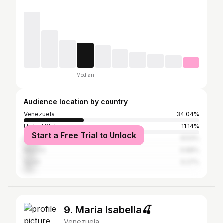
Median
Audience location by country
Venezuela
34.04%
United States
11.14%
Start a Free Trial to Unlock
Colombia
8.53%
Mexico
6.88%
Spain
6.27%
9. Maria Isabella🍒
Venezuela