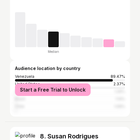
Median
Audience location by country
Venezuela
89.47%
United States
2.37%
Start a Free Trial to Unlock
Colombia
1.29%
Brazil
1.14%
Chile
1.09%
8. Susan Rodrigues