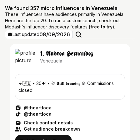
We found 357 micro Influencers in Venezuela
These influencers have audiences primarily in Venezuela.
Here are the top 20. To run a custom search, check out
Modash's influencer discovery features
(free to try)
.
08/09/2026
Last updated
1. 𝕬𝖓𝖉𝖗𝖊𝖆 𝕳𝖊𝖗𝖓𝖆𝖓𝖉𝖊𝖟
Venezuela
⚘️🇻🇪 • 30🐠 • 𓄀 𝕾𝖙𝖎𝖑𝖑 𝖉𝖗𝖆𝖜𝖎𝖓𝖌 🌼 Commissions
closed!
@theartloca
@theartloca
Check contact details
Get audience breakdown