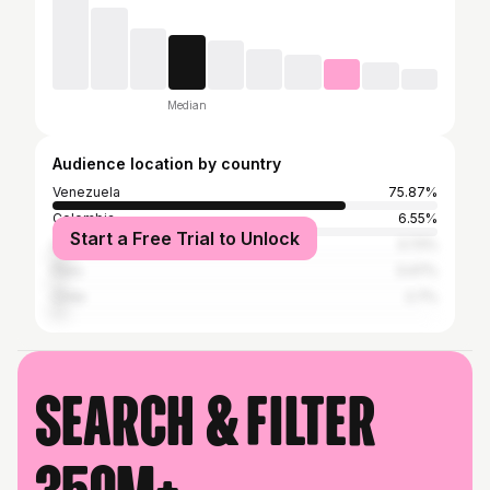
Median
Audience location by country
Venezuela
75.87%
Colombia
6.55%
Start a Free Trial to Unlock
United States
3.72%
Peru
3.47%
Chile
2.7%
Search & filter