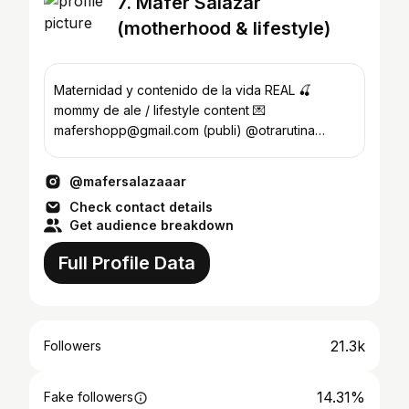
7. Mafer Salazar
(motherhood & lifestyle)
Maternidad y contenido de la vida REAL 🍒
mommy de ale / lifestyle content 💌
mafershopp@gmail.com (publi) @otrarutina
@panaspizza @mafershopp
@mafersalazaaar
Check contact details
Get audience breakdown
Full Profile Data
21.3k
Followers
14.31%
Fake followers