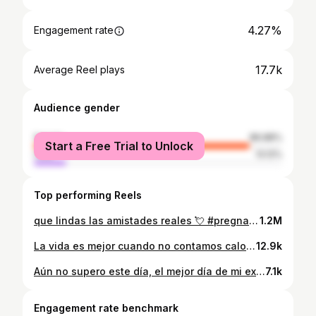
4.27%
Engagement rate
17.7k
Average Reel plays
Audience gender
female
86.88%
Start a Free Trial to Unlock
male
13.12%
Top performing Reels
que lindas las amistades reales 💘 #pregnancy #pregnant #friends
1.2M
La vida es mejor cuando no contamos calorías pero si quieres hacerlo usa esta app jajaja, está perfecta para tener una guía y así lograr tus objetivos, descárgala porque en enero la vas a necesitar!! 👀 #wisemealapp, #wisemeal @wisemealapp
12.9k
Aún no supero este día, el mejor día de mi existencia ❤️‍🩹 #partocesarea #parto #nacimiento #bebe #newborn
7.1k
Engagement rate benchmark