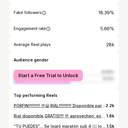
18.39%
Fake followers
5.66%
Engagement rate
28k
Average Reel plays
Audience gender
female
42.83%
Start a Free Trial to Unlock
male
57.17%
Top performing Reels
PORFIN!!!!!!!!!! 💚😭 RIAL!!!!!!!!!!! Disponible para AppStore, muy pronto a venir para Android. Gracias por la paciencia y por acompañarnos en todo el proceso 🫶🏻 Esperemos LES ENCANTE 😁❤️ #Rial #finanzas #venezuela
2.2k
Rial disponible GRATIS!!!! 💚 aprovechen, esperemos que les guste y nos cuentan que tal 🫶🏻 La idea es que sea una solución a un problema real y los ayude mucho 🫡 #rial #emprendimiento #venezuela
1.8k
“TU PUEDES”… Se logró maratón sub 4 ✊🏻 lo di todo! Volveré por mucho más. CAF es mágico ❤️ Gracias a todos por el apoyo. #running #marathon #maraton #yocorroladecima #run
1.5k