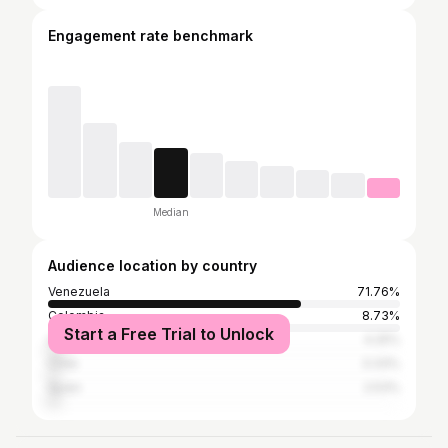
Engagement rate benchmark
Median
Audience location by country
Venezuela
71.76%
Colombia
8.73%
Start a Free Trial to Unlock
United States
4.25%
Chile
3.33%
Spain
2.53%