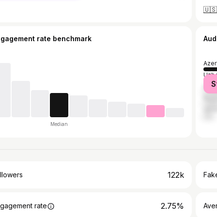
ngagement rate benchmark
Aud
Azer
Uzbe
S
Kaza
Russ
Ukra
Median
122k
llowers
Fake
2.75%
gagement rate
Ave