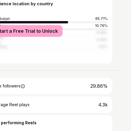
ience location by country
baijan
65.71%
ey
10.76%
tart a Free Trial to Unlock
ia
9.98%
6.35%
many
1.01%
29.86%
 followers
4.3k
rage Reel plays
 performing Reels