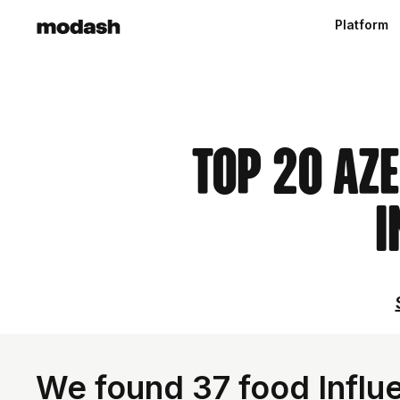
Platform
Top 20 Az
I
We found 37 food Influe