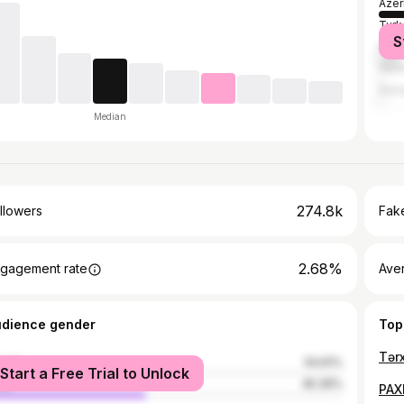
Azer
Turk
S
Russ
Ger
Geor
Median
274.8k
llowers
Fake
2.68%
gagement rate
Ave
udience gender
Top
Tər
male
54.61%
Start a Free Trial to Unlock
le
45.39%