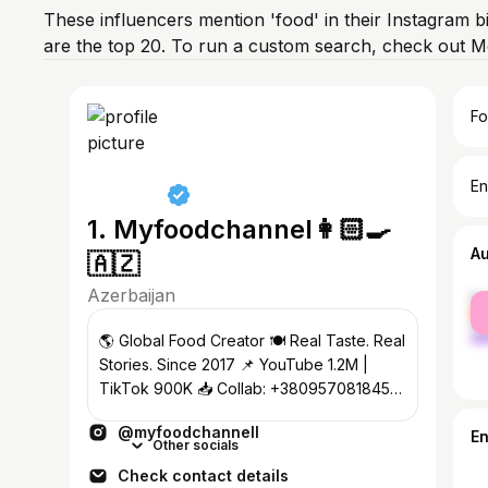
These influencers mention 'food' in their Instagram b
are the top 20. To run a custom search, check out M
Fo
En
1. Myfoodchannel👩🏻‍🍳
A
🇦🇿
Azerbaijan
fe
ma
🌎 Global Food Creator 🍽️ Real Taste. Real
Stories. Since 2017 📌 YouTube 1.2M |
TikTok 900K 📥 Collab: +380957081845
By @nerminidze
@myfoodchannell
E
Other socials
Check contact details