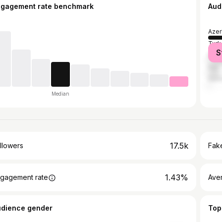
ngagement rate benchmark
Aud
Azer
Turk
S
Russ
Iran
Ger
Median
17.5k
llowers
Fake
1.43%
gagement rate
Ave
udience gender
Top