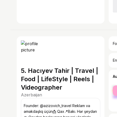
Fo
En
5. Hacıyev Tahir | Travel |
A
Food | LifeStyle | Reels |
Videographer
fe
ma
Azerbaijan
Founder: @azizovich_travel Reklam və
əməkdaşlıq üçün📩 Qax📍Bakı. Hər şeydən