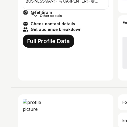
BUSINESSMAN✨ 🪚 CARPENTER✨ 🍇
WINERY 🍇🍷✨ @qalaciqsharab
@fehtiram
Other socials
E
Check contact details
Get audience breakdown
Full Profile Data
Fo
En