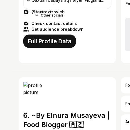
🤏 Qaxdan başlayaraq həryeri vloglarla
E
təsvir edirəm🌎📹
@taxirazizovich
Other socials
Check contact details
Get audience breakdown
Full Profile Data
Fo
En
6. ~By Elnura Musayeva |
A
Food Blogger 🇦🇿