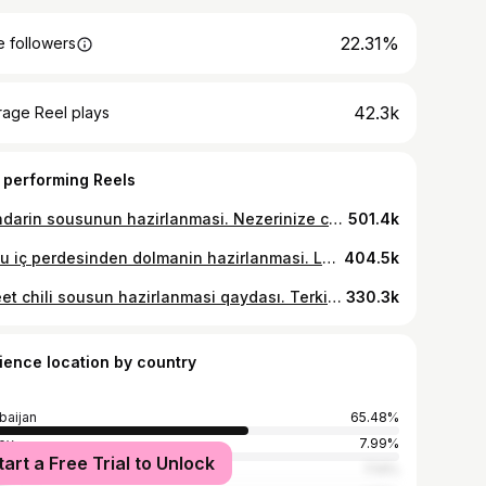
22.31%
 followers
42.3k
rage Reel plays
 performing Reels
Mandarin sousunun hazirlanmasi. Nezerinize catdirim ki bu sous toyug,ordek ve Hinduşu ücün cox mükemmel secimdi. Mandarin-300 gr Hövsan sogani-70 gr Rosemary-3 gr Thyme-3 gr Limon suyu-160ml Kere yağı 50 gr Mandarin souse. I want to inform that this sauce is good choice for poultry. #chefgasimov #goodfood #dadlife #mandarinsauce #mandarin #winter #christmas #azstagram #fairmont #fairmontbaku #2023 #instabaku #bakuiloveyou #chefslife #azerichefs #foodpainting #pinterest #foodporn
501.4k
Quzu iç perdesinden dolmanin hazirlanmasi. Lazım olan erzaqlar: Dana can eti (Quzu etinden de istifade etmek mümkündü) Quzu quyrugu Soğan Zirinc ve ya nar deneleri Ceferi Duz Istiot Hazırlanması 170 derece 30 degige. #chefgasimov #goodfood #quzubukmesi #dolma #azstagram #baku #azerbaycan #azerbaijan #azericuisine #dadlife #chefslife #fairmontbaku #fairmonthotels #instabaku #pinterest #foodpainting #foodpornshare
404.5k
Sweet chili sousun hazirlanmasi qaydası. Terkibi: Filter olunmuş su 180 ml Şeker tozu 30 qr Biber tumu 10 qr Soya sous 25 ml Ag sirke 25 ml Şirin biber tozu 20 gr Aci pul biber 15 qr Qarqudali nişastası 2 qr #chefgasimov #goodfood #sweetchillisauce #azstagram #instabaku #baku #azerbaijan #chefslife #cookingclass #2023 #fairmontbaku #hotel #foodpaining #pinterest #foodporn
330.3k
ience location by country
baijan
65.48%
ey
7.99%
tart a Free Trial to Unlock
ia
7.14%