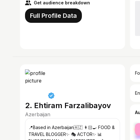
Get audience breakdown
Full Profile Data
Fo
En
2. Ehtiram Farzalibayov
A
Azerbaijan
fe
📍Based in Azerbaijan🇦🇿 👨🏻‍🍳 FOOD &
ma
TRAVEL BLOGGER✨ 🎭 ACTOR✨ 📊