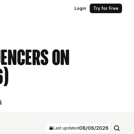
Login
Try for Free
uencers on
6)
s
08/06/2026
Last updated