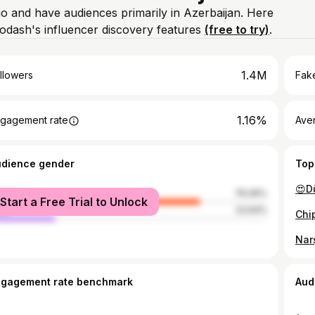
io and have audiences primarily in Azerbaijan. Here
odash's influencer discovery features
(free to try)
.
1.4M
llowers
Fake
1.16%
gagement rate
Ave
udience gender
Top
male
76.06%
Start a Free Trial to Unlock
le
23.94%
ngagement rate benchmark
Aud