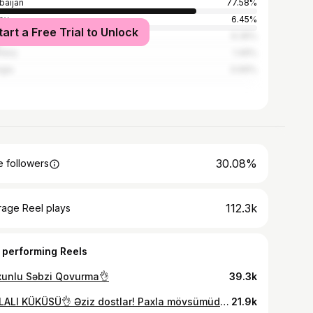
baijan
77.58%
ey
6.45%
tart a Free Trial to Unlock
ia
6.35%
many
1.49%
gia
0.69%
30.08%
 followers
112.3k
rage Reel plays
 performing Reels
xunlu Səbzi Qovurma👌
39.3k
PAXLALI KÜKÜSÜ👌 Əziz dostlar! Paxla mövsümüdür və biz bir neçə kisə aldıq. Təqribən 500 kiloqram. Soyuduqdan sonra paxlaları dondurub il boyu plovlara, şorbalara və kartof püresinə əlavə edəcəyik. Təzə gənc paxla ilə kyuku hazırladım. Çox yumşaq və ətirli alındı. Bu həftə sonu yeməyi böyük bir qrupla səhər yeməyi üçün idealdır. Dadını daha da vurğulamaq üçün şüyüd və sarımsaqlı qaymaqlı sous əlavə etdim. İnanılmaz dərəcədə ləzzətlidir! Siz də hazırlayın, sizdə daha da dadlı olacaq! КЮКЮ С ПАХЛОЙ Дорогие друзья! Сейчас сезон пахлы и мы купили ее несколько мешков. Прсле чистки будем бобы морозить и весь год можно добавлять в плов, супы, пюре. А со свежей молодой пахлы я приготовил кюкю. Получилось очень нежно, ароматно. Такое блюдо выходного дня прекрасно для завтрака в большой компании. Чтобы раскрыть вкус я добавил еще сливочный соус с укропом и чесноком. Как же это невероятно вкусно! Готовьте и вы, у вас получится еще вкуснее!
21.9k