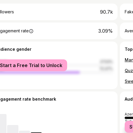
90.7k
llowers
Fake
3.09%
gagement rate
Ave
udience gender
Top
male
27.53%
Start a Free Trial to Unlock
le
72.47%
ngagement rate benchmark
Aud
Azer
Turk
S
Russ