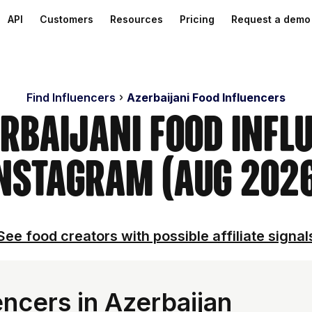
API
Customers
Resources
Pricing
Request a demo
Find Influencers
Azerbaijani Food Influencers
erbaijani Food Infl
nstagram (Aug 202
See food creators with possible affiliate signal
ncers in Azerbaijan