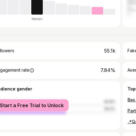
Kyrg
Fran
Median
55.1k
llowers
Fake
7.84%
gagement rate
Ave
udience gender
Top
male
40.8%
Start a Free Trial to Unlock
le
59.2%