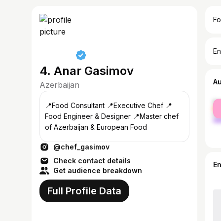
Fo
En
4. Anar Gasimov
A
Azerbaijan
fe
📍Food Consultant 📍Executive Chef 📍
ma
Food Engineer & Designer 📍Master chef
of Azerbaijan & European Food
@chef_gasimov
Check contact details
E
Get audience breakdown
Full Profile Data