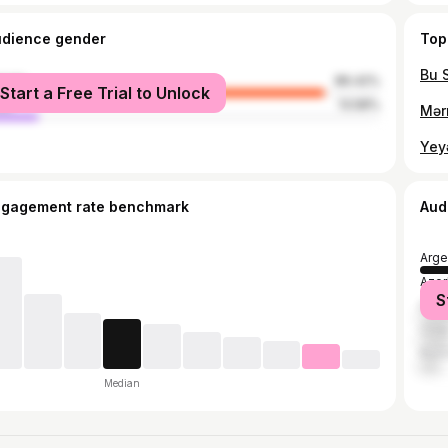
udience gender
Top
male
86.42%
Start a Free Trial to Unlock
le
13.58%
ngagement rate benchmark
Aud
Arge
Azer
S
Brazi
Chil
Russ
Median