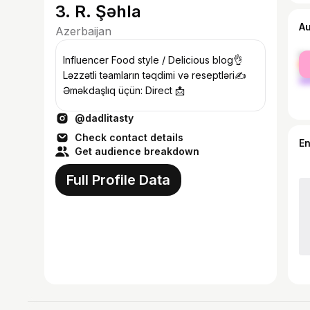
3. R. Şəhla
A
Azerbaijan
fe
Influencer Food style / Delicious blog👌
ma
Ləzzətli təamların təqdimi və reseptləri✍️
Əməkdaşlıq üçün: Direct 📩
@dadlitasty
Check contact details
E
Get audience breakdown
Full Profile Data