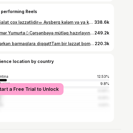
 performing Reels
Bu Salat çox ləzzətlidir🥗 Aysberq kələm və ya kahı Pomidor Qızardılmış toyuq filesi Qarğıdalı konserv Mayonez Holland pendiri Duz Nuş olsun💫💫💫 #salata #salad #salade #sağlıklıbeslenme #sezarsalata #keşfetedüş #kesfetteyim #keșfet #keşfett #kesfetteyizz #instagram #instagood #sağlıklıyaşam #салатик #салатрецепт #keşfetbeniöneçıkar #keşfettengelenlertakipetsin#mətbəx #azerbaycan #yemək #az
338.6k
Mərmər Yumurta🥚Çərşənbəyə mütləq hazırlayın🔥 Yumurta Soğan qabığı ( sarı,qırmızı) A4 kağızı Cuna Sap Sirkə 1 x.q Duz 2 x.q Məkkə gülü ( hibiskus ) 40 qr Su Bitki yağı (üzərini silmək üçün) Yumurtaları sirkədə 1-2dəq saxlayıb xırda doğranmış soğan qabıqlarına yaxşı bulayıb cuna ilə bükürük.Soğan qabığı olan qazançaya qoyub, üzərinə digər ərzaqları da töküb 10 dəq orta atəşdə qaynadıb, ocağı söndürürük. 2 saat saxlayıb,daha sonra çıxarırıq, üzərini bitki yağı ilə silirik. 💫💫💫 #novruz #novruzbayramı #yumurtabezedilmesi #keşfetbeniöneçıkar #instagram #keşfetteyiz #kesfet #keşfetedüş
249.2k
Yeyərkən barmaqlara diqqət❗️Tam bir ləzzət bombası🌯🤌🏻 Toyuq filesi 2-3 ədəd ( jülyen doğranmış ) Qatıq 2 x.q Pomidor pastası 1 x.q Limon suyu 1 x.q Duz 1 ç.q İstiot 1ç.q Paprika 1 ç.q Sarımsaq tozu 1 ç.q Soğan tozu 1 ç.q Bitki yağı 3 x.q Sous üçün: Qatıq 3 x.q Mayonez 2 x.q Duz 1 ç.q İstiot 1 ç.q Sarımsaq tozu 1 ç.q Soğan tozu 1 ç.q Cəfəri 1 y.q Aysberq kələm Pomidor Xiyar Qırmızı soğan Tortila lavaş Toyuğu marinə edib ən az 30 dəq soyuducuda saxlayırıq. Daha sonra süzgəcə qoyub artıq suyunu süzürük. Tavanı isidib bitki yağında bişiririk. Videodakı kimi büküb tosterdə biraz qızardıb nuş edirik. Nuş olsun✨✨✨ #keşfet #keşfetedüş #sezar #sezarroll #sezarsalata #chicken #asmrfood #asmrfood #fastfood #instafood #instagram #foodblogger #instagood #azerbaycan #yemek #az #metbex
220.3k
ience location by country
ntina
12.53%
baijan
9.8%
tart a Free Trial to Unlock
l
8.96%
e
8.05%
ia
4.62%