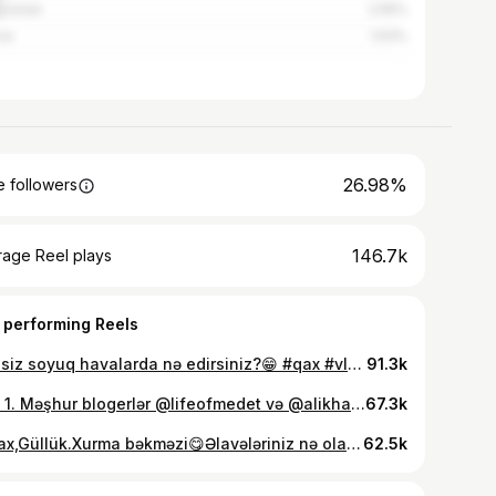
yzstan
2.55%
ce
1.53%
26.98%
 followers
146.7k
rage Reel plays
 performing Reels
Bəs siz soyuq havalarda nə edirsiniz?😁 #qax #vlog #kənd #kəndhəyatı
91.3k
Part 1. Məşhur blogerlər @lifeofmedet və @alikhan_aba2 nın trendinin kənd versiyasını Azərbaycanda çəkdim.Mənə dəstək olacaqlarını gözləyirəm 🖤🫂 Я снял деревенскую версию тренда известных блогеров @lifeofmedet и @alikhan_aba2 в Азербайджане. Надеюсь, они меня поддержат 🖤🫂 #kənd #kəndhəyatı #trend
67.3k
📍Qax,Güllük.Xurma bəkməzi😋Əlavələriniz nə olardı? Bu prosesi zonamızın tanınan blogeri olan @amrah_muxtarov un səhifəsindən götürmüşəm🫂 #vlog #kənd #kəndhəyatı #qax #zaqatala
62.5k