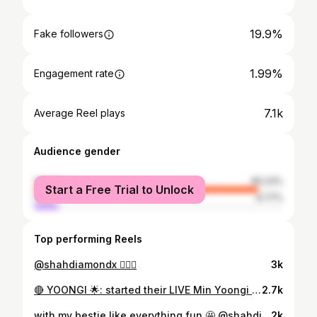
19.9%
Fake followers
1.99%
Engagement rate
7.1k
Average Reel plays
Audience gender
female
90.23%
Start a Free Trial to Unlock
male
9.77%
Top performing Reels
@shahdiamondx ✋🏻🙄
3k
🔴 YOONGI 🌟: started their LIVE Min Yoongi | 20251228 on weverse live 🌟 "🐱 : it's my black cat Tang!" #kpop #bts #btsarmy #yoongi #army
2.7k
with my bestie like everything fun 🤩 @shahdiamondx ❤️
2k