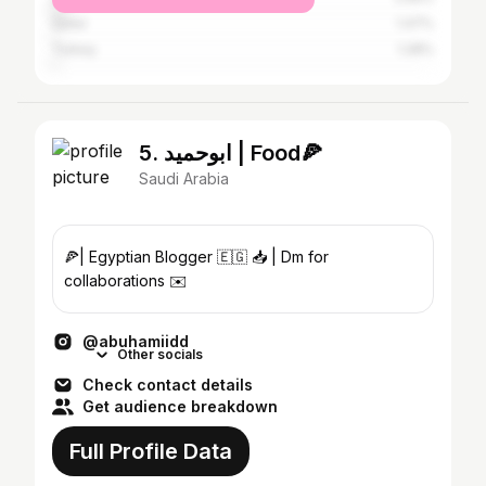
Qatar
1.47%
Turkey
1.28%
5. ابوحميد | Food🍕
Saudi Arabia
🍕| Egyptian Blogger 🇪🇬 📥 | Dm for
collaborations ✉️
@abuhamiidd
Other socials
Check contact details
Get audience breakdown
Full Profile Data