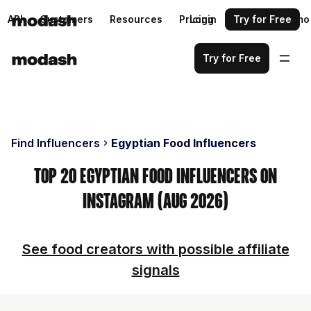
API
Customers
Resources
Pricing
Login
Request a demo
Try for Free
Try for Free
Find Influencers
Egyptian Food Influencers
Top 20 Egyptian Food Influencers on
Instagram (Aug 2026)
See food creators with possible affiliate
signals