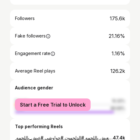
175.6k
Followers
21.16%
Fake followers
1.16%
Engagement rate
126.2k
Average Reel plays
Audience gender
female
10.32%
Start a Free Trial to Unlock
male
89.69%
Top performing Reels
⁨ ⁨ القرية دي كلنا بنعدي عليها واحنا رايحين اسكندريه قرية كامله معروفه بالجزارة والعيش باللحمه #الدلجمون #حواوشي #عيش_باللحمه⁩⁩⁩
47.4k