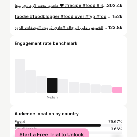
طعمها تحفه لازم تجربوها ❤️ #recipe #food #هادي_ثروت #وصفات_ابومالك #foodlover #foodblogger #fyp #foodie #تشوروز_اسباني #تشوروز
302.4k
⁨ احلي حلو بارد في خمس دقايق لأحلى ام مالك 🧡🧡 #recipe #هادي_ثروت #وصفات_ابومالك #foodie #foodblogger #foodlover #fyp #food ‪@dreem.desserts‬⁩
152k
معروفة يوم الخميس على الرجالة #هادي_ثروت #وصفات_الدود #recipe #food #foodie #foodblogger #foodlover #fyp #ام_مالك #برجر #وصفات_ابومالك
123.8k
Engagement rate benchmark
Median
Audience location by country
Egypt
79.67%
Saudi Arabia
3.66%
Start a Free Trial to Unlock
United Arab Emirates
2.56%