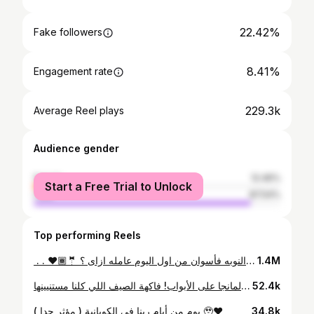
22.42%
Fake followers
8.41%
Engagement rate
229.3k
Average Reel plays
Audience gender
female
12.46%
Start a Free Trial to Unlock
male
87.54%
Top performing Reels
شوف افراح النوبه فأسوان من اول اليوم عامله ازاى ؟ 🤵🏾♥️ . . ‏#aswan #aswanegypt #aswan_egypt #aswanphotography #aswanlife #aswan_egypt_ph #photoshop #photooftheday #photoshoot #photography #photographers #photography #phonography #photo #xiaomi #xiaomiphotography #mobilephotography #mobilephotographer #mobilephoto #streetphotography #streetstyle #egypt #egyptstyle #egyptstreets #architecturephotography #naturephotography #nature #explore #myegypt
1.4M
المانجا على الأبواب! فاكهة الصيف اللي كلنا مستنيينها” 🥭❤
52.4k
يوم من أيام ربنا في الكوبانية ( مؤثر جدا ) 🥹❤️
34.8k