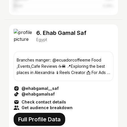
Brazil
2.34%
6. Ehab Gamal Saf
Egypt
Branches manger:: @ecuadorcoffeeme Food
,Events,Cafe Reviews ☕🍔 📍Exploring the best
places in Alexandria 📱Reels Creator 📩 For Ads &
Collaboration DM
@ehabgamal__saf
@ehabgamalsaf
Check contact details
Get audience breakdown
Full Profile Data