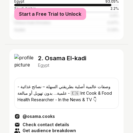
Egypt
93.05%
Saudi Arabia
2.2%
Start a Free Trial to Unlock
United States
0.6%
United Arab Emirates
0.47%
Sudan
0.33%
2. Osama El-kadi
Egypt
- وصفات عالمية أصلية بطريقتي السهلة – نصائح غذائية
علمية… بدون تهويل أو مبالغة - 🇪🇬 Int Cook & Food
Health Researcher - In the News & TV 👇
@osama.cooks
Check contact details
Get audience breakdown