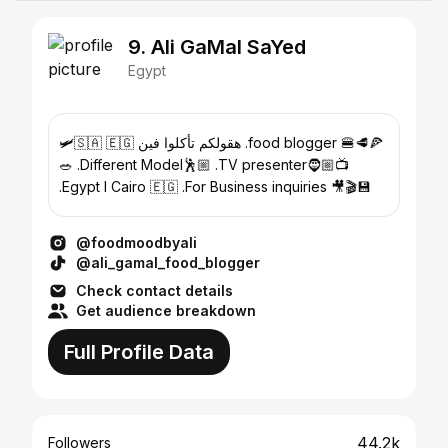
9. Ali GaMal SaYed
Egypt
🛩️🇸🇦 🇪🇬 هقولكم تأكلوا فين .food blogger 🍔🥩🍕
🥗 .Different Model🕺🏼 .TV presenter🧔🏼📺
.Egypt l Cairo 🇪🇬 .For Business inquiries 🎥🎬💾
@foodmoodbyali
@ali_gamal_food_blogger
Check contact details
Get audience breakdown
Full Profile Data
44.2k
Followers