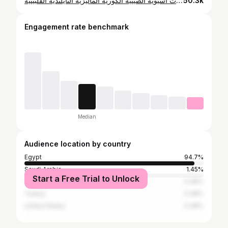
اول ماركت أسيوي موجود ف مصر و شامل كل الاكلات آسيويه الصينية الكورية الماليزية التايلندية الفلبينية 🫕🍝🍣🍚🥟🥘 #foo#foodisr#viralp#fypシr#foryoupageل#اكلات_صينيهل#اكلات_اسيويةل#اكلات_كوريا_الجنوبيه🇰🇷❤️🇰🇷ل#اكلات_ماليزيةل#اكل_صينين#صيني
50.3k
Engagement rate benchmark
Median
Audience location by country
Egypt
94.7%
Saudi Arabia
1.45%
Start a Free Trial to Unlock
Jordan
0.48%
Turkey
0.48%
United States
0.48%