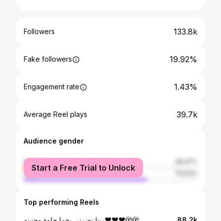
133.8k
Followers
19.92%
Fake followers
1.43%
Engagement rate
39.7k
Average Reel plays
Audience gender
female
29.47%
Start a Free Trial to Unlock
male
70.53%
Top performing Reels
ربنا نصرنى بحما حلوة وحنينه❤️❤️❤️🫣🫣
88.2k