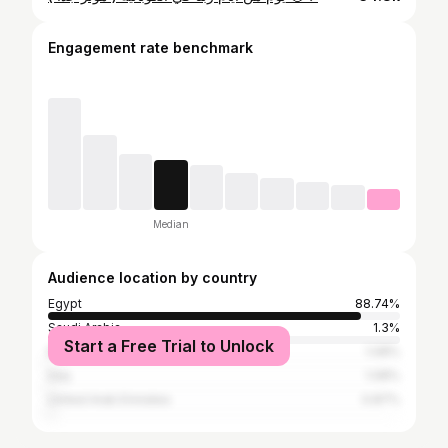
Engagement rate benchmark
Median
Audience location by country
Egypt
88.74%
Saudi Arabia
1.3%
Start a Free Trial to Unlock
Morocco
1.08%
Iraq
1.08%
United Arab Emirates
0.87%