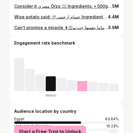
Consider it مصري Orzo 😮‍💨 Ingredients: • 500g beef • Oil • Butter • Orzo pasta • 1 tablespoon tomato paste • Beef broth (can be substituted with water and a chicken stock cube) Instructions : In a pan, heat oil and melt butter. Add the beef, cut into small pieces, and sear until it forms a crust. Cover the pan and lower the heat until the beef is fully cooked. Season with salt and pepper, then set the beef aside. In the same pan, add oil and orzo pasta. Stir until the orzo is golden brown. Add a tablespoon of tomato paste and beef broth (or water) until it covers the ingredients. Add the beef back, cover the pan, and lower the heat until all the water is absorbed. Top it with mozzarella and bake it in the oven.
5M
Wise potato said: 🥔حسام ارحمني Ingredients: • Potatoes, peeled and boiled in salted water • Chicken breast, diced • Salt and pepper • Garlic, minced • Onion, chopped • Thyme • Paprika • Coriander • Mushrooms, sliced • Corn • Cream cheese • Cooking cream • Mozzarella cheese • Oil Instructions: 1. Mash the boiled potatoes and set aside. 2. In a pan, heat oil, add the diced chicken, season with salt and pepper, and cook until lightly browned. 3. Add garlic, onion, thyme, paprika, and coriander. Stir well. 4. Add mushrooms, cook until tender, then add corn. 5. Mix in cream cheese, stirring until everything is well-combined. 6. Spread this mixture in a baking dish. 7. Shape the mashed potatoes into small balls and place them on top of the mixture. 8. Pour cooking cream over the dish, sprinkle with mozzarella, and bake until golden.
4.4M
Can’t promise a miracle 👩🏻‍🍳بس ماما بنفسها جت Ingredients: • 500g - 1kg steak (your choice of cut) • Fresh mushrooms, sliced • 1 onion, finely chopped • 2 garlic cloves, minced • Oil and butter (for frying) • Salt and pepper (to taste) • 1 tsp dried coriander • 1 stock cube • 500ml cooking cream • Water (as needed) • Cheddar cheese, grated (for garnish) Instructions: 1. Heat oil and butter in a pan, cook the steak to your preferred doneness, season with salt and pepper, then set aside. 2. In the same pan, sauté the chopped onion and garlic, add the sliced mushrooms, dried coriander, pepper, and the stock cube. 3. Once the mushrooms are cooked, return the steak to the pan. Pour in the cream and a splash of water, and bring to a gentle boil. 4. Finish with grated cheddar cheese and serve.
3.9M
Engagement rate benchmark
Median
Audience location by country
Egypt
63.64%
United Arab Emirates
10.23%
Start a Free Trial to Unlock