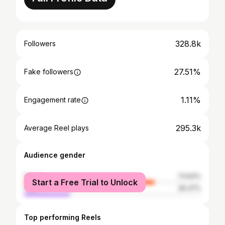
328.8k
Followers
27.51%
Fake followers
1.11%
Engagement rate
295.3k
Average Reel plays
Audience gender
female
73.63%
Start a Free Trial to Unlock
male
26.37%
Top performing Reels