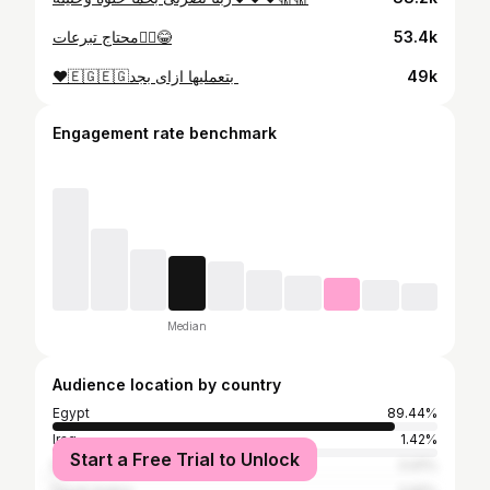
محتاج تبرعات🤷‍♂️😂
53.4k
49k
Engagement rate benchmark
Median
Audience location by country
Egypt
89.44%
Iraq
1.42%
Start a Free Trial to Unlock
Morocco
0.91%