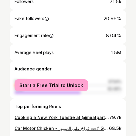
71.5k
Followers
20.96%
Fake followers
8.04%
Engagement rate
1.5M
Average Reel plays
Audience gender
female
37.54%
Start a Free Trial to Unlock
male
62.46%
Top performing Reels
Cooking a New York Toastie at @meatpartyburgers 🍞✨ رحتلهم يعملولي نيويورك ساندويتش بالتوست بتاعي Saying yes to my intrusive thoughts✨ Part 2
79.7k
Car Motor Chicken - فراخ على الموتور 🚗🍗 George was hungry, so I had to do it. #chicken #car
68.5k