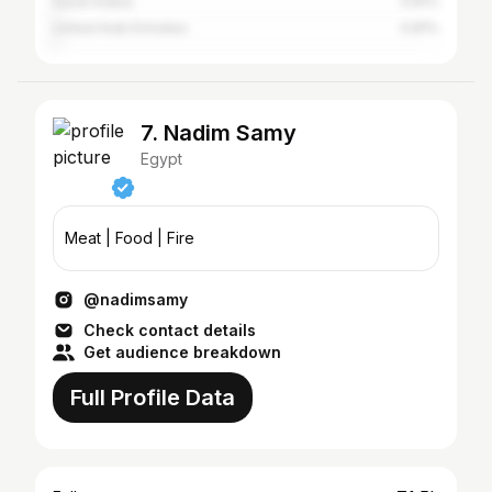
Saudi Arabia
0.81%
United Arab Emirates
0.81%
7. Nadim Samy
Egypt
Meat | Food | Fire
@nadimsamy
Check contact details
Get audience breakdown
Full Profile Data