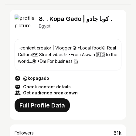
8. . Kopa Gado | كوبا جادو .
Egypt
٠content creator | Vlogger 🎬 •Local food🍲 Real
Culture🗺️ Street vibes✨ •From Aswan 🇪🇬 to the
world...🌍 •Dm For business 📨
@kopagado
Check contact details
Get audience breakdown
Full Profile Data
61k
Followers