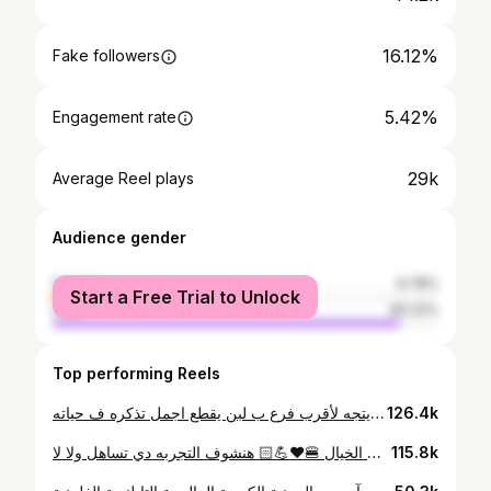
16.12%
Fake followers
5.42%
Engagement rate
29k
Average Reel plays
Audience gender
female
9.78%
Start a Free Trial to Unlock
male
90.22%
Top performing Reels
اللي عاوز يروح دبي يتجه لأقرب فرع ب لبن يقطع اجمل تذكره ف حياته 🥹♥️♥️♥️كريب دبي دلوقتي في مصر 🔥🔥 @b.laban.eg #fyp #fypviral #fun #fy #viralvedio #viral #coffeeshop #relax #facebookpost #instagood #instadaily #instagram #instalike #like #likeforlikes #followforfollowback #بلبن #بلبن_مصر #بلبن_الرياض #بلبن_اسكندرية #follow4followback #followerseveryone #follow4like #followers
126.4k
وهمي برجر طعم من الخيال 🍔♥️💪🏻 هنشوف التجربه دي تساهل ولا لا 🤷‍♂️👀 ‎#fypシ #food #viral #video #fyp #foodie #healthyfood #explore #viralvideos #foodphotography #ali #healthyfood #foodie #وهمي
115.8k