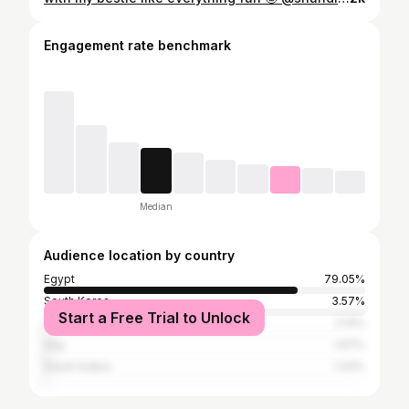
Engagement rate benchmark
Median
Audience location by country
Egypt
79.05%
South Korea
3.57%
Start a Free Trial to Unlock
United States
2.14%
Iraq
1.67%
Saudi Arabia
1.43%