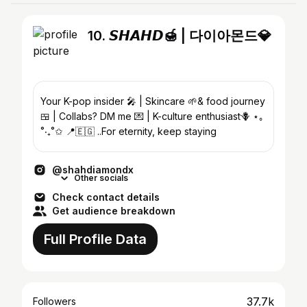
10. 𝙎𝙃𝘼𝙃𝘿🍯 | 다이아몬드💎
Your K-pop insider 🎤 | Skincare 🌱& food journey
🍱 | Collabs? DM me 💌 | K-culture enthusiast🪻 ⋆｡
˚‧₊˚✩ 📍🇪🇬 ..For eternity, keep staying
@shahdiamondx
Other socials
Check contact details
Get audience breakdown
Full Profile Data
37.7k
Followers