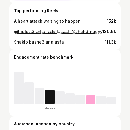
Top performing Reels
A heart attack waiting to happen
152k
⁨ انتظروا حلقة حراقة ‪@triplez.3‬⁩ @shahd_nagyy
130.6k
Shaklo bashe3 ana asfa
111.3k
Engagement rate benchmark
Median
Audience location by country