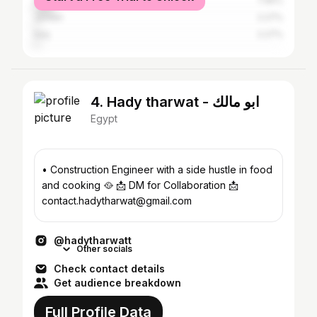
Saudi Arabia
7.95%
Jordan
2.27%
Iraq
2.27%
4. Hady tharwat - ابو مالك
Egypt
• Construction Engineer with a side hustle in food
and cooking 🥘 📩 DM for Collaboration 📩
contact.hadytharwat@gmail.com
@hadytharwatt
Other socials
Check contact details
Get audience breakdown
Full Profile Data