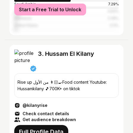
Saudi Arabia
7.29%
Start a Free Trial to Unlock
United Arab Emirates
4.83%
Indonesia
3.36%
United States
3.11%
3. Hussam El Kilany
Rise up من الأول 👨🏻‍🍳Food content Youtube:
Hussamkilany 🎵700K+ on tiktok
@kilanyrise
Check contact details
Get audience breakdown
Full Profile Data