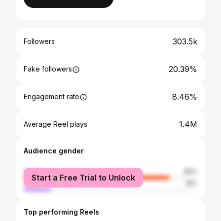
303.5k
Followers
20.39%
Fake followers
8.46%
Engagement rate
1.4M
Average Reel plays
Audience gender
female
84%
Start a Free Trial to Unlock
male
16%
Top performing Reels