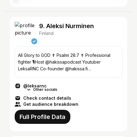
9. Aleksi Nurminen
Finland
All Glory to GOD ✝️ Psalmi 28:7 ✝️ Professional
fighter 🎙️Host @hakissapodcast Youtuber
LeksaRNC Co-founder @hakissa.fi
aleksinurminenmma@gmail.com
@leksarnc
Other socials
Check contact details
Get audience breakdown
Full Profile Data