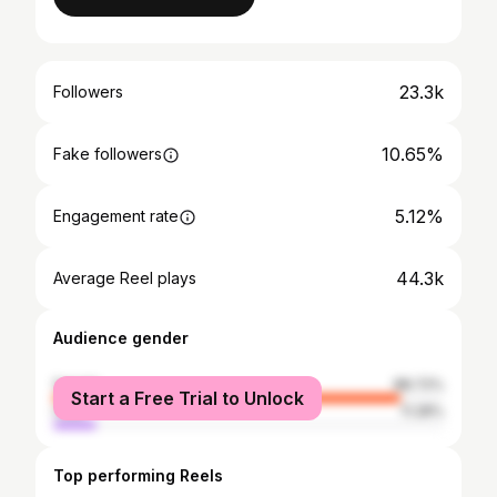
23.3k
Followers
10.65%
Fake followers
5.12%
Engagement rate
44.3k
Average Reel plays
Audience gender
female
88.72%
Start a Free Trial to Unlock
male
11.28%
Top performing Reels