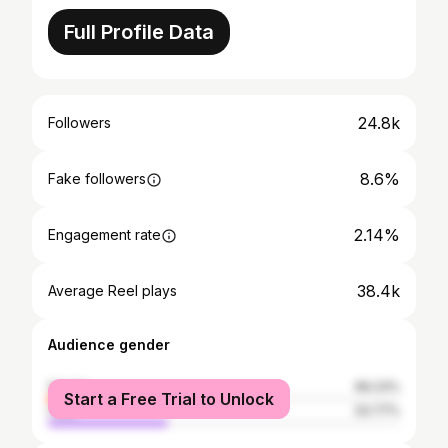
Full Profile Data
24.8k
Followers
8.6%
Fake followers
2.14%
Engagement rate
38.4k
Average Reel plays
Audience gender
female
66.23%
Start a Free Trial to Unlock
male
33.77%