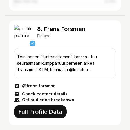
New York City
0.73%
8. Frans Forsman
Finland
Tein lapsen "tuntemattoman" kanssa - tuu
seuraamaan kumppanuusperheen arkea.
Transmies, KTM, trimmaaja @kultaturri
frans.emil.forsman@gmail.com
@frans.forsman
Check contact details
Get audience breakdown
Full Profile Data