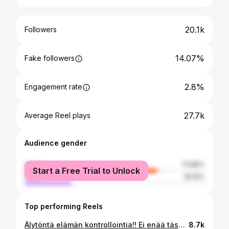
20.1k
Followers
14.07%
Fake followers
2.8%
Engagement rate
27.7k
Average Reel plays
Audience gender
female
73.85%
Start a Free Trial to Unlock
male
26.15%
Top performing Reels
Älytöntä elämän kontrollointia!! Ei enää tässä iässä! Nautitaan elämästä! 🙌🏻 #elämä #motivaatio #elämäntaito #hyvinvointi #hyväelämä
8.7k