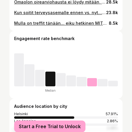
Omaolon oirearviohausta ei löydy mitään, mikä viittaisi naisten sukuelimiin? Mutta miesten? No, katso itse.
28.5k
Kun soitit terveysasemalle ennen vs. nyt… 🫠📞
23.8k
Mulla on treffit tänään… eiku hetkinen MITÄ?! 🫠😂
8.5k
Engagement rate benchmark
Median
Audience location by city
Helsinki
57.91%
Los Angeles
2.86%
Start a Free Trial to Unlock
Tampere
2.49%