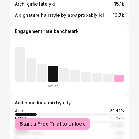
Archi girlie lately ☕️
15.1k
A signature hairstyle by now probably lol
10.7k
Engagement rate benchmark
Median
Audience location by city
Salo
20.44%
Helsinki
15.09%
Start a Free Trial to Unlock
Turku
13.38%
Greater London
1.22%