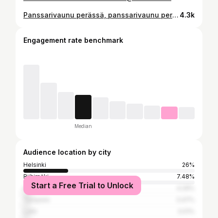
Panssarivaunu perässä, panssarivaunu perässä! Suomivaparin Sihvonen ja Pottukoira tulee päälle, olen valmis. Ei muuta ku nimeä paperiin ja @beaztfight 2 we have a Fight 🥊. Täytyy tän ekan matsin jälkeen alkaa treenaa enemmän käsiä et pääsee tolle tasolle. Tervetuloa @pottukoira & @leksarnc 🤝
4.3k
Engagement rate benchmark
Median
Audience location by city
Helsinki
26%
Riihimäki
7.48%
Start a Free Trial to Unlock
Hyvinkää
4.29%
Tampere
3.47%
Lahti
3.01%