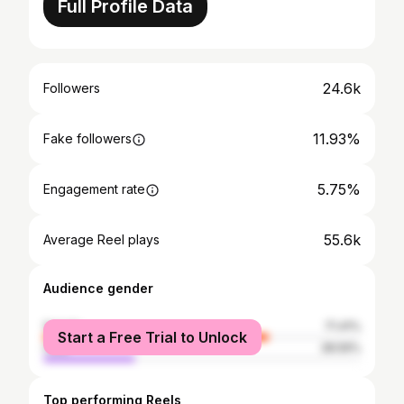
Full Profile Data
24.6k
Followers
11.93%
Fake followers
5.75%
Engagement rate
55.6k
Average Reel plays
Audience gender
female
71.41%
Start a Free Trial to Unlock
male
28.59%
Top performing Reels