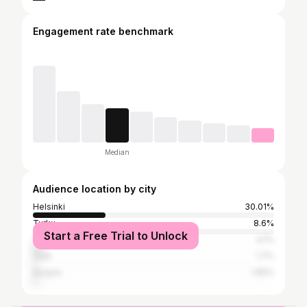
Engagement rate benchmark
Median
Audience location by city
Helsinki
30.01%
Turku
8.6%
Start a Free Trial to Unlock
Tampere
4.1%
Oulu
1.7%
Kuopio
1.65%