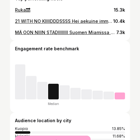
Ruka🔜
15.3k
21 WITH NO KIIIIDDDSSSS Hei aekuine immeinen se minäki vua tahon olla. Ikä 20 oli paras ikä evör mut päätin et 21 on varmasti vielä parempi, koska ruohohan on aina vihreempää sillä puolella missä oon🎂 Lookin teki paras @wilmajoensson 💋 ja kuvat paras @annaikaheimonen 💅🏻
10.4k
MÄ OON NIIIN STADIIIIIIII Suomen Miamissa kaikki hienosti! Ikävä kuitenkin Suomen Balille eli Siilinjärvelle
7.3k
Engagement rate benchmark
Median
Audience location by city
Kuopio
13.85%
Helsinki
11.68%