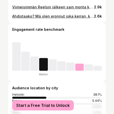
Viimeisimmän Reelsin jälkeen sain monta kysymystä käsivarsista 😃. ”Miten sä pidät huolta sun käsivarsista, että ne pysyy timmissä kunnossa, eikä roiku? Noh yksinkertaisesti 3 kertaa viikossa treenaamalla vähintään. Tähän settiin menee ainoastaan 20 minuuttia ja kädet voi tehdä vaikka telkkaria katsoessa, jos ei ole muuhun aikaa. Pystypunnerrus edestä, koska varon herkästi kipeytyviä olkaniveliä. Teen nykyään lyhyempiä treenejä muutenkin. Treenaan lihaksia noin 35-45min, jonka jälkeen joko kävelen 60min, ylämäkikävelen juoksumatolla 30min tai kuntopyöräilen 30min. Nivelkivut on hellittäneet, kun ei tee liikaa. Toinen treeni on toki dynaaminen jooga, jossa tehdään paljon punnerruksia ja käsitasapainoilua. #hyvinvointi #elämä #treeni #vaihdevuodet
2.9k
Ahdistaako? Mä olen eronnut joka kerran, kun on ollut hapanta tai tyypistä on kuoriutunut joku ääliö. En ole jäänyt haaskaamaan aikaani. Eroa. Oikeasti. Elämä muuttuu, kun sä et haaskaa sun kaikkea energiaa jatkuvaan kärvistelyyn. Se vie sulta voimat. Ja liika päässä pyörittely vie oikeasti aikaa, kun sen ajan vois käyttää jotenkin fiksummin. Vaihda rikkaaseen itsenäiseen elämään. Deittaile, mutta vain kevyesti ja nauti vapaudesta. Löydä sitten jossain vaiheessa oma erityisystävä ja pidä vapaus. Ei tarvitse tätäkään jos et halua. Tai rakastu hitaasti ja pidä liekki yllä asumalla itsenäisesti ja tapailemalla harvakseltaan. Sisusta oma koti niin söpösti kuin huvittaa. Tanssi kotona niin paljon kuin haluat oman lempparimusiikin tahtiin. Matkustele. Tutustu uusiin ihmisiin. Treenaa itsesi hyvää kuntoon. Opi syvemmin itsestäsi. Jatkuva kärvistely haaskaa sun aikaa. Tiedän kokemuksesta. Nauti elämästä. Meillä on vain tämä yksi. Joko sä löysit uuden onnellisen elämän eron jälkeen? Laita tämä talteen, jotta saat potkua, kun tulee tarve 🙏🏻❤️ #elämä
2.6k
Engagement rate benchmark
Median
Audience location by city
Helsinki
38.1%
Espoo
5.44%
Start a Free Trial to Unlock
Tampere
2.04%
Turku
1.77%