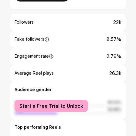
22k
Followers
8.57%
Fake followers
2.79%
Engagement rate
26.3k
Average Reel plays
Audience gender
female
60.02%
Start a Free Trial to Unlock
male
39.98%
Top performing Reels