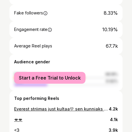
8.33%
Fake followers
10.19%
Engagement rate
67.7k
Average Reel plays
Audience gender
female
68.18%
Start a Free Trial to Unlock
male
31.82%
Top performing Reels
Everest striimas just kultaa💛 sen kunniaks pieni takaisinheitto Leville🧊 Kiitos kun kuuntelette. Ei tätä striimien takii tehdä, mut pakko myöntää et kyllä tälläset jutut hyvältä tuntuu🥹❤️😭
4.2k
💋💋
4.1k
<3
3.9k