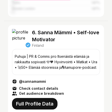
Turku
1.87%
Greater London
1.87%
6. Sanna Mämmi • Self-love
Motivator
Finland
Puhuja | PR & Comms pro Itsenäistä elämää ja
rakkautta sopivasti 🩵🧡 Hyvinvointi • Matkat • Ura
• 🚀50+ Elämää stooreissa ja🎙️Aamupore-podcast:
@sannamammi
Check contact details
Get audience breakdown
Full Profile Data