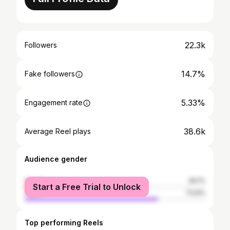
22.3k
Followers
14.7%
Fake followers
5.33%
Engagement rate
38.6k
Average Reel plays
Audience gender
female
26.1%
Start a Free Trial to Unlock
male
73.9%
Top performing Reels