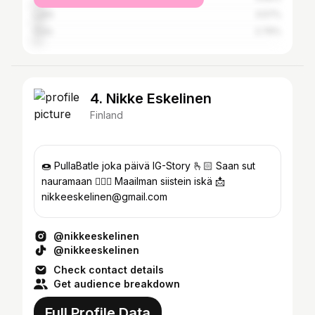
Lahti
3.57%
Oulu
2.76%
4. Nikke Eskelinen
Finland
🍩 PullaBatle joka päivä IG-Story 🫰🏻 Saan sut
nauramaan 🧔🏻‍♂️ Maailman siistein iskä 📩
nikkeeskelinen@gmail.com
@nikkeeskelinen
@nikkeeskelinen
Check contact details
Get audience breakdown
Full Profile Data