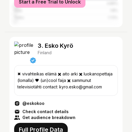
Start a Free Trial to Unlock
Tampere
3.89%
Oulu
1.8%
Turku
1.72%
3. Esko Kyrö
Finland
✖ vivahteikas elämä ✖️ aito arki ✖️ luokanopettaja
(lomalla) 🖤 (un)cool faija ✖️ sammunut
televisiotähti contact: kyro.esko@gmail.com
@eskokoo
Check contact details
Get audience breakdown
Full Profile Data