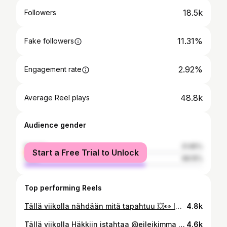
18.5k
Followers
11.31%
Fake followers
2.92%
Engagement rate
48.8k
Average Reel plays
Audience gender
female
31.85%
Start a Free Trial to Unlock
male
68.15%
Top performing Reels
Tällä viikolla nähdään mitä tapahtuu 💥👀 ICE CAGE 7 📍 Nokia Arena, Tampere 🗓️ 16.5.2026 🎥 Livestream: icecage.fi
4.8k
Tällä viikolla Häkkiin istahtaa @eileikimma 💪 Jakso ulkona torstaina 15:00 🤝
4.6k