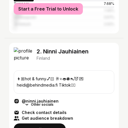
Tampere
7.68%
Start a Free Trial to Unlock
Turku
7.45%
Uusikaupunki
3.57%
Jyväskylä
2.02%
2. Ninni Jauhiainen
Finland
👩🏼hot & funny💅🏻 🥂⭐️👄🪩👠😈 💌
heidi@behindmedia.fi Tiktok👇🏼
@ninni.jauhiainen
Other socials
Check contact details
Get audience breakdown