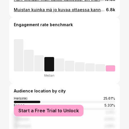
Muistan kuinka mä jo kuvaa ottaessa kannoin isoa möykkyä mun sisällä. Sun pieni elämä on ollut täynnä kipututkimuksia ja kivunhoitoa. Hyviä kausia, mutta myös huonoja. Tavallaan oon kiitollinen siitä, että tilanne huononi ekan kerran oikein kunnolla. Mä en voinut muuta, kuin päästää sut menemään. Mietin silti jatkuvasti, olisinko voinut tehdä jotain enemmän. Ikävöin sua jo nyt, vaikka olit juuri tässä. Ja mua pelottaa kohdata huominen, koska jokainen hetki vie mua kauemmaksi siitä, kun olit vielä mun sylissä. Hyvää matkaa pieni ❤️
6.8k
Engagement rate benchmark
Median
Audience location by city
Helsinki
25.61%
Espoo
5.33%
Start a Free Trial to Unlock
Turku
5.14%
Tampere
4.02%
Jyväskylä
2.06%