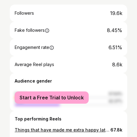
19.6k
Followers
8.45%
Fake followers
6.51%
Engagement rate
8.6k
Average Reel plays
Audience gender
female
57.63%
Start a Free Trial to Unlock
male
42.37%
Top performing Reels
Things that have made me extra happy lately: 1. Reading in the garden 2. Working on my architecture master’s thesis 3. Coffee in the sun 4. My childhood home garden <3 5. @jonnnaah and @engbergteemu new baby <3 6. This very stylish fella who happens to be my boyfriend 🤍 7. Little mouse I saw on my birthday
67.8k