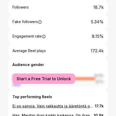
18.7k
Followers
5.34%
Fake followers
8.15%
Engagement rate
172.4k
Average Reel plays
Audience gender
female
91.3%
Start a Free Trial to Unlock
male
8.7%
Top performing Reels
Ei oo sanoja. Vain rakkautta ja ääretöntä onnea. Piti kuvata kivaa lähtöfiilis-videota, mutta ei siitä mitään tullut. Odoteltiin että vanhemmuuskumppani hakee auton. Että saadaan viedä vauva kotiin. Meidän vauva. Uskomaton tunne.
17.7k
Hän. Meidän ihan kaikki kaikessa. On ihanaa jakaa tämä kaikki vanhemmuuskumppanin kanssa. Vain hän tietää miltä musta nyt tuntuu. Pällistellään vauvaa tuntikausia ja vaihdetaan lämpimiä hymyjä. Vanhemmuuskumppani on hoitanut mua ja vauvaa kun oon synnytyksen jälkeisen väsymyksen lisäksi kohtutulehduksen kourissa. Odotan että päästään lähtemään sairaalasta meidän uuteen Tampereen kotiin. Tästä se lähtee, elämä perheenä ❤️. Kiitos pieni, että tulit meidän elämään.
10.8k