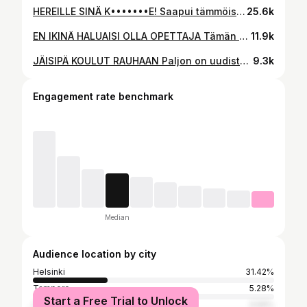
HEREILLE SINÄ K•••••••E! Saapui tämmöisiä viestejä tälle kultalusikka suussa syntyneelle etuoikeutetulle k•••••••••e. Ne olivat kovin herätteleviä. Kouluruokailun se rosoisempi puoli. Arvostan kouluruokaa entistä enemmän. Toivottavasti moni muukin. (lupa julkaisuihin kysytty) #koulu #kouluruokailu #kouluruoka #opettajanääni #opettajanelämää #peruskoulu #koulumaailma
25.6k
EN IKINÄ HALUAISI OLLA OPETTAJA Tämän fraasin olen kuullut eläissäni aika monta kertaa. Viimeisimpinä vuosina ehkäpä vielä useammin. Eläs nyt... #opettaja #luokanopettaja #koulu #koulumaailma #peruskoulu
11.9k
JÄISIPÄ KOULUT RAUHAAN Paljon on uudistettu. Paljon uudistetaan... Itse olen jokaisen ETEENPÄIN vievän ja rakentavan uudistuksen kannattaja, mutta... Lähteet: hs.fi, yle.fi, Iltalehti, ess.fi #koulu #peruskoulu #opettajanääni #luokanopettaja #koulumaailma
9.3k
Engagement rate benchmark
Median
Audience location by city
Helsinki
31.42%
Tampere
5.28%
Start a Free Trial to Unlock
Turku
3.59%