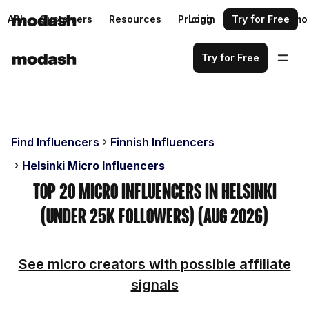
API
Customers
Resources
Pricing
Login
Request a demo
Try for Free
Try for Free
Find Influencers
Finnish Influencers
Helsinki Micro Influencers
Top 20 Micro Influencers in Helsinki
(Under 25k Followers) (Aug 2026)
See micro creators with possible affiliate
signals