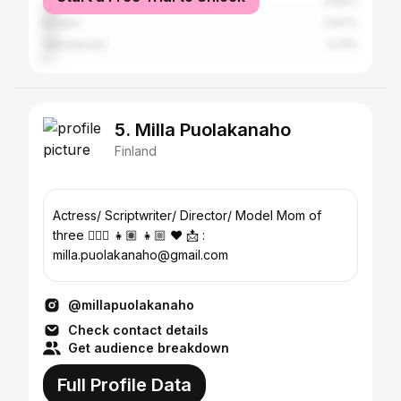
Turku
4.64%
Kuopio
3.97%
Valkeakoski
3.31%
5. Milla Puolakanaho
Finland
Actress/ Scriptwriter/ Director/ Model Mom of
three 👱🏼‍♀️ 👧🏽 👧🏼 ❤️ 📩 :
milla.puolakanaho@gmail.com
@millapuolakanaho
Check contact details
Get audience breakdown
Full Profile Data