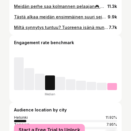
Meidän perhe saa kolmannen pelaajan🎮 MUSTA TULEE MAAILMAN COOLEIN FAIJA😍
11.3k
Tästä alkaa meidän ensimmäinen suuri seikkailu💙 Avaan ajatuksia enemmän myöhemmin, mutta kaikki meni hyvin - täällä on kaikki hyvin✨💙
9.9k
Miltä synnytys tuntuu? Tuoreena isänä mun on ollut haastavaa käsitellä sitä, miltä synnytys tuntui. Mulla on aina ollut haastava olla vaikean tilanteen edessä ”vahva” ja peittää jännitys. Tai näin musta ainakin tuntuu. Mua jännitti ja jopa pelotti koko synnytys ja se sai mut tuntemaan, että mä en selviä tästä. On vaikea kuvailla, miltä tuntuu nähdä oman kumppanin huutavan kivusta. Miltä tuntuu seistä vierestä ja koittaa olla läsnä, vaikka en tuntenut olevani läsnä missään vaiheessa. Ajoittain tuntui siltä, että joku olisi ottanut mun kropasta ja mielestä vallan - ikään kuin joku muu olisi ollut minä. Mä seison synnytyssalissa ja tsemppasin. Poistun ainoastaan sillon, kun kerrotiin, että nyt jouduttaisiin pistämään jotain. Mun piikkikammo vie multa tajun. Ei olisi ollut kannattavaa ottaa riskiä ja katsoa piikkien pistämistä, sillä pian olisin itsekin maannut sairaalavuoteessa. Mä olin ajatellut, että purskahdan itkuun heti lapsen synnyttyä. Kun lapsi saatiin mailmaan, en edes tiennyt miten itketään. Mun tunteet oli jäänyt kauas sivuun ja fokusoin pelkästään puolisoni olotilaan ja vointiin. Vasta kun pääsin autoon ja lähdin hakemaan ruokaa, aloin täristä ja ulista. Tiedän, että synnytyksessä kaikista tärkeimmät osapuolet on lapsi ja äiti. Mutta silti toivon, että joku sairaalan henkilökunnasta olisi kysynyt isältä, miltä susta tuntuu? Nyt muutama päivä kotona Totoron kanssa (käytän sitä nimeä, kun puhun vauvasta). Me puhutaan kotona paljon synnytyksen tuntemuksista ja aion purkaa tätä myös terapiassa. Kun käsittelen tän loppuun, pystyn olemaan entistäkin viisaampi vanhempi.
7.7k
Engagement rate benchmark
Median
Audience location by city
Helsinki
11.92%
Tampere
7.95%
Start a Free Trial to Unlock