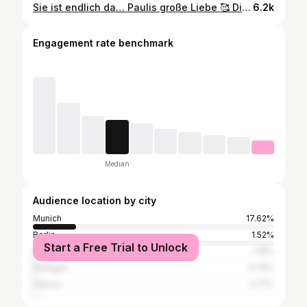
Sie ist endlich da… Paulis große Liebe 🥰 Die 1. Corvette C8 ZR1 in Europa. #geiger #geigercars #corvettezr1 #zr1 #corvette
6.2k
Engagement rate benchmark
Median
Audience location by city
Munich
17.62%
Berlin
1.52%
Start a Free Trial to Unlock
Hamburg
1.18%
Stuttgart
0.74%
Vienna
0.71%