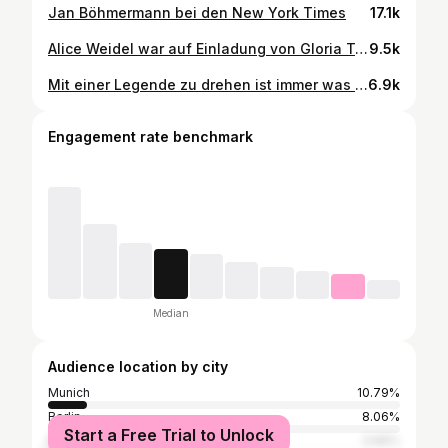
Jan Böhmermann bei den New York Times
17.1k
Alice Weidel war auf Einladung von Gloria TuT in Regensburg. Ich habe mich der Demonstration von @initiativegegenrechtsrgb angeschlossen. Hier hab ich aufgeschrieben, warum.
9.5k
Mit einer Legende zu drehen ist immer was Besonderes. Hierauf habe ich mich sehr gefreut! Für das 90er-Special von „Watzmann Ermittelt“ durfte ich neben Marianne Sägebrecht vor der Kamera stehen. Das Ergebnis gibt es morgen 20:15 Uhr im Ersten - oder auf der ARD-Mediathek. 🙏 @sabinederflinger inszenierte den Film.
6.9k
Engagement rate benchmark
Median
Audience location by city
Munich
10.79%
Berlin
8.06%
Start a Free Trial to Unlock
Regensburg
3.66%