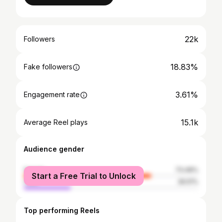
22k
Followers
18.83%
Fake followers
3.61%
Engagement rate
15.1k
Average Reel plays
Audience gender
female
73.49%
Start a Free Trial to Unlock
male
26.51%
Top performing Reels