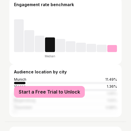
Engagement rate benchmark
Median
Audience location by city
Munich
11.49%
Vienna
1.36%
Start a Free Trial to Unlock
Salzburg
1.06%
Regensburg
1.02%
Traunstein
0.89%