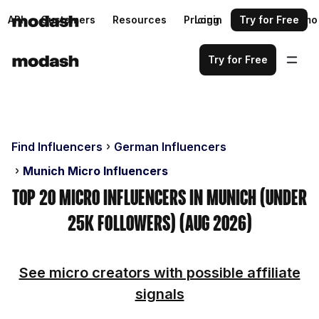
API
Customers
Resources
Pricing
Login
Request a demo
Try for Free
Try for Free
Find Influencers
German Influencers
Munich Micro Influencers
Top 20 Micro Influencers in Munich (Under
25k Followers) (Aug 2026)
See micro creators with possible affiliate
signals