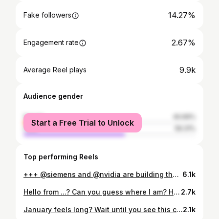
14.27%
Fake followers
2.67%
Engagement rate
9.9k
Average Reel plays
Audience gender
female
40.69%
Start a Free Trial to Unlock
male
59.31%
Top performing Reels
+++ @siemens and @nvidia are building the Industrial AI Operating System.+++ Just the two of us, casually kicking off 2026 together at the world’s most influential tech stage…😉 Incredibly proud to have announced a significant expansion of our strategic partnership with Jensen Huang & @nvidia today at @ces. Together, we are building the Industrial AI operating system – redefining how the physical world is designed, built, and run - to scale AI and create real-world impact. By combining NVIDIA’s leadership in accelerated computing and AI platforms with Siemens’ leading hardware, software, industrial AI and data, we’re empowering customers to develop products faster with the most comprehensive digital twins, adapt production in real time, and accelerate technologies from chips to AI factories. And we aim to accelerate each others’ operations and portfolio by implementing technologies on our own systems while scaling them across industries. Thank you, Jensen, for our partnership – and for building the Industrial AI Operating System together with us. 🚀
6.1k
Hello from ...? Can you guess where I am? Hint: This country is the world's fastest-growing major economy. 😉
2.7k
January feels long? Wait until you see this carousel. 😉 #TeamSiemens is here for the long haul - transforming mobility for decades to come and creating legacy for generations. 🚄 Swipe for proof ➡️ Tag someone who appreciates the long game 👇
2.1k