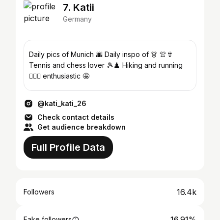
7. Katii
Germany
Daily pics of Munich 🌆 Daily inspo of 👗 👚👙
Tennis and chess lover 🎾♟️ Hiking and running
🏃🏻‍♀️ enthusiastic 🤩
@kati_kati_26
Check contact details
Get audience breakdown
Full Profile Data
16.4k
Followers
16.91%
Fake followers