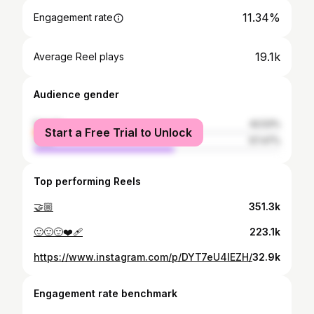
11.34%
Engagement rate
19.1k
Average Reel plays
Audience gender
female
42.53%
Start a Free Trial to Unlock
male
57.47%
Top performing Reels
🤝🏼
351.3k
🙂🙂🙂❤️‍🩹
223.1k
https://www.instagram.com/p/DYT7eU4IEZH/
32.9k
Engagement rate benchmark