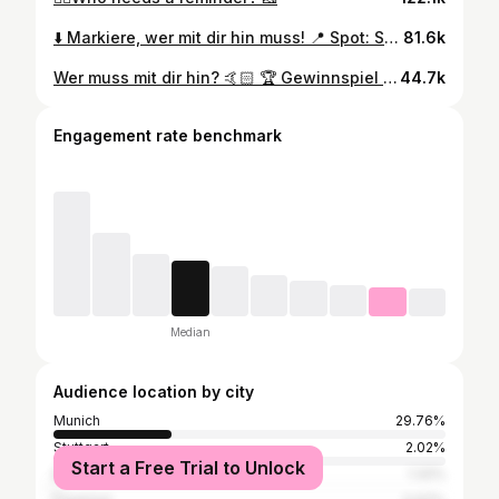
⬇️ Markiere, wer mit dir hin muss! 📍 Spot: Sportrestaurant Neuwirtshaus Neuwirtshausstraße 199A, 70439 Stuttgart
81.6k
Wer muss mit dir hin? 🤙🏻 🏆 Gewinnspiel bereits ausgelost! Die Gewinnenden Personen wurden benachrichtigt. Vielen Dank für die Teilnahme. :) 📍Spot: Neuwirtshausstraße 199A, 70439 Stuttgart
44.7k
Engagement rate benchmark
Median
Audience location by city
Munich
29.76%
Stuttgart
2.02%
Start a Free Trial to Unlock
Berlin
1.32%