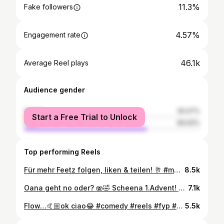
11.3%
Fake followers
4.57%
Engagement rate
46.1k
Average Reel plays
Audience gender
female
30.07%
Start a Free Trial to Unlock
male
69.93%
Top performing Reels
Für mehr Feetz folgen, liken & teilen! 🥂 #merci #summer #comedy #cabaret #fy #fypage
8.5k
Oana geht no oder? 🫨🤣 Scheena 1.Advent! ✨❄️🕯️ #christmas #weihnachten #fyp #foryou #comedy #reels
7.1k
Flow…🤙🏼ok ciao😂 #comedy #reels #fyp #dating #funny
5.5k