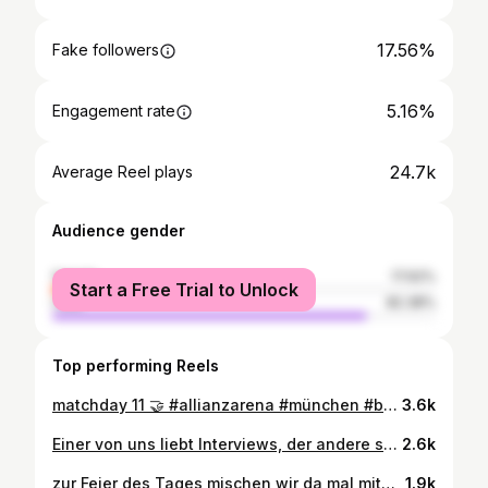
17.56%
Fake followers
5.16%
Engagement rate
24.7k
Average Reel plays
Audience gender
female
17.62%
Start a Free Trial to Unlock
male
82.38%
Top performing Reels
matchday 11 🤝 #allianzarena #münchen #bundesliga
3.6k
Einer von uns liebt Interviews, der andere spielt wahnsinnig gut Fußball⚽️ Nach Leverkusen in der Buli, wartet PSG in der Champions League!🔥 #audi #fcbayern #bundesliga #fcb #olise #fußball #cl #psg #presenter
2.6k
zur Feier des Tages mischen wir da mal mit🤝 #motogp #spaingp #gresini #jerez #marquez #skysport @skysportde @gresiniracing @motogp @alexmarquez73 @maso500
1.9k