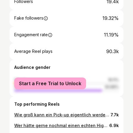
19.4k
Followers
19.32%
Fake followers
11.19%
Engagement rate
90.3k
Average Reel plays
Audience gender
female
16.11%
Start a Free Trial to Unlock
male
83.89%
Top performing Reels
Wie groß kann ein Pick-up eigentlich werden? 🤔 Pauli zeigt euch heute unseren RAM 3500 – ein absoluter Riese auf vier Rädern. Mehr Truck geht kaum: riesige Ladefläche, brutale Präsenz und genau das richtige Werkzeug, wenn Arbeit und Spaß zusammenkommen. 💪🇺🇸 #geigercars #ram3500 #ramtrucks #americantruck #pickuptruck #bigtruck #uscars #trucklife #americanpower #mopar CO₂-Klasse: G CO₂-Emissionen (kombiniert): 418 g/km Schadstoffklasse: EURO 6 Kraftstoffverbrauch (kombiniert): 14,5 l/100 km Umweltplakette: 4 (Grün)
7.7k
Wer hätte gerne nochmal einen echten High-Revving V8 ohne Turbo? 👀 Die neue Chevrolet Corvette C8 Z06 ab sofort bei Geigercars￼ auf Lager - und das zum absoluten Knallerpreis ab 143.900 €. #geiger #geigercars #uscars #corvette
6.9k