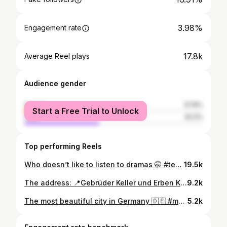
3.98%
Engagement rate
17.8k
Average Reel plays
Audience gender
female
57.8%
Start a Free Trial to Unlock
male
42.2%
Top performing Reels
Who doesn’t like to listen to dramas 🤭 #tennis #tennis#tennisgirl #tennisplayer #sports #sportgirl #atp #wta #fitness #fitnessgirl #healthylifestyle #lifestyle #practice #training #tenniscourt #tennislife #tennislove #tennistime
19.5k
The address: 📍Gebrüder Keller und Erben Klenzestraße 1, 80469 München I guess it became my favourite place 🫣🫶 #munich #weird #art #cafe #crazy
9.2k
The most beautiful city in Germany 🇩🇪 #munich #love #cute #beauty #life
5.2k