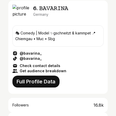
6. 𝙱𝙰𝚅𝙰𝚁𝙸𝙽𝙰
Germany
🎭 Comedy | Model ✨gschneitzt & kammpet 📍
Chiemgau • Muc • Sbg
@bavarina_
@bavarina_
Check contact details
Get audience breakdown
Full Profile Data
16.8k
Followers