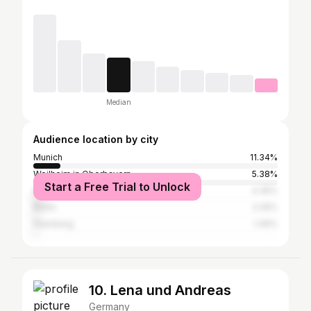
Median
Audience location by city
Munich
11.34%
Weilheim in Oberbayern
5.38%
Start a Free Trial to Unlock
Garmisch-Partenkirchen
4.35%
Berlin
2.29%
Starnberg
1.49%
10. Lena und Andreas
Germany