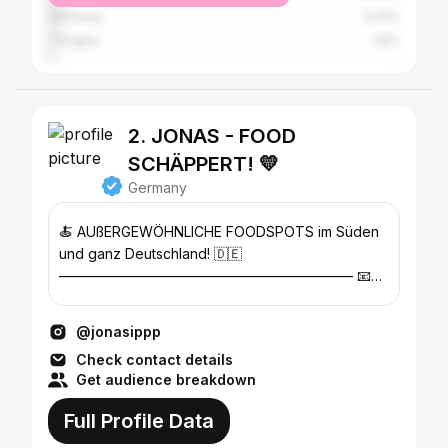
Hamburg
3.24%
Cologne
1.8%
2. JONAS - FOOD
SCHÄPPERT! 💛
Germany
🍝 AUßERGEWÖHNLICHE FOODSPOTS im Süden
und ganz Deutschland! 🇩🇪
————————————————————— 📧
Anfragen: kontakt@jonasipp.de oder DM
@jonasippp
Check contact details
Get audience breakdown
Full Profile Data