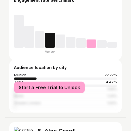
Engagement rate benchmark
Median
Audience location by city
Munich
22.22%
Tbilisi
4.47%
Start a Free Trial to Unlock
Istanbul
1.59%
Berlin
1.24%
Greater London
1.02%