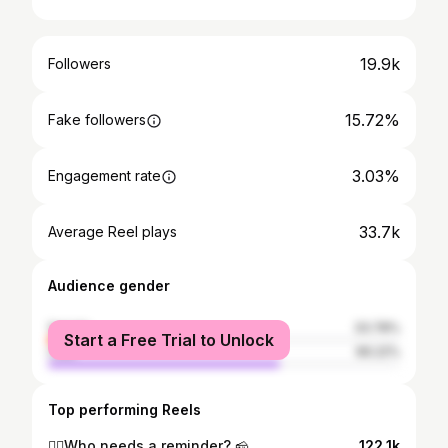
19.9k
Followers
15.72%
Fake followers
3.03%
Engagement rate
33.7k
Average Reel plays
Audience gender
female
33.78%
Start a Free Trial to Unlock
male
66.22%
Top performing Reels
🙂‍↕️Who needs a reminder? 🧀
122.1k