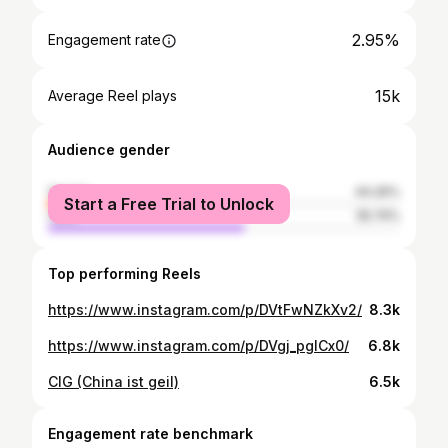
2.95%
Engagement rate
15k
Average Reel plays
Audience gender
female
44.26%
Start a Free Trial to Unlock
male
55.74%
Top performing Reels
https://www.instagram.com/p/DVtFwNZkXv2/
8.3k
https://www.instagram.com/p/DVgj_pglCx0/
6.8k
CIG (China ist geil)
6.5k
Engagement rate benchmark