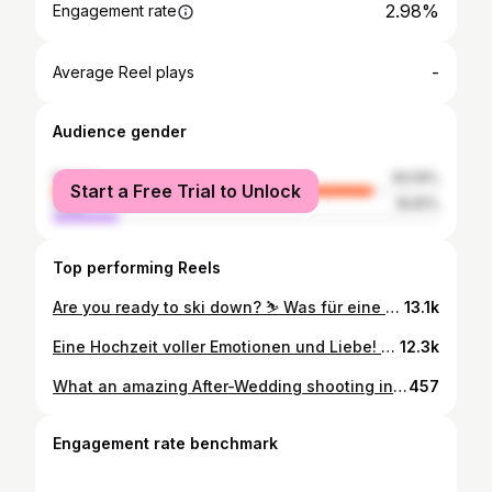
2.98%
Engagement rate
-
Average Reel plays
Audience gender
female
83.19%
Start a Free Trial to Unlock
male
16.81%
Top performing Reels
Are you ready to ski down? ⛷️ Was für eine traumhafte Winterhochzeit auf der schönen @rufana_alp ❤️ Vielen Dank @tamarakajah und @reyampat ,besser hätten wir uns den Saisonauftakt nicht vorstellen können!🥰 Thanks for having us 🥹❤️ Location: @rufana_alp Musik: @derirreausdenbergen H&M: @moosbruggerclaudia @leejulie_rusch #snowedding #winterwedding #weddingaustria #berghochzeit #vorarlberg #winterweddinginspiration #winterhochzeit #destinationwedding
13.1k
Eine Hochzeit voller Emotionen und Liebe! Mit einem Paarshooting vor atemberaubender Kulisse vor den Stubaier Alpen. @serlesbahnen_mieders Zudem durften wir Teil der ältesten, kürzesten und wohl coolsten Predigt aller Zeiten sein: 1. Zusammenhalten 2. Durchhalten 3. Und manchmal auch das Maul halten Location: @alpenhotel_speckbacher_hof Hair: @julysschnitt Make-up: @visagistinnina #stubailove #hochzeitsfilm #stubaital #hochzeitsvideo #reelwedding #destinationwedding #austriangirl #austrianwedding
12.3k
What an amazing After-Wedding shooting in the dunes of Dubai!! ❤️ Loved it so much! 🥰 Thx to our newlyweds @ragi.elgamal and @leonie.elgamal for this wonderful experience and big thx to @ramammoto and @sophiaontour for your support! ❤️🥰 #wedding #weddingdress #weddingphotography #weddinginspiration #weddingday #dubaiwedding #dunes #wüstenhochzeit #desert #desertwedding #afterwedding #afterweddingshooting #destinationwedding #desertshoot #wüstenshooting #desertvibes #sunset #dubailife #sunsetshoot #desertphotography #elopmentphotographer #weddingchicks #belovedweddingstories #belovedweddings #destinationphotographer #elegantwedding #weddingelopement #elopement #love
457
Engagement rate benchmark