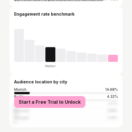
Engagement rate benchmark
Median
Audience location by city
Munich
14.68%
Berlin
4.32%
Start a Free Trial to Unlock
Hamburg
3.17%
Bayreuth
2.88%
Cologne
2.45%