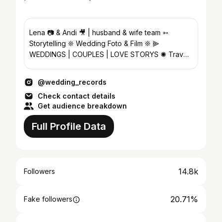
Lena 📷 & Andi 🎥 | husband & wife team ➳
Storytelling ❊ Wedding Foto & Film ❊ ⫸
WEDDINGS | COUPLES | LOVE STORYS ✺ Travel
for your #destinationwedding
@wedding_records
Check contact details
Get audience breakdown
Full Profile Data
14.8k
Followers
20.71%
Fake followers