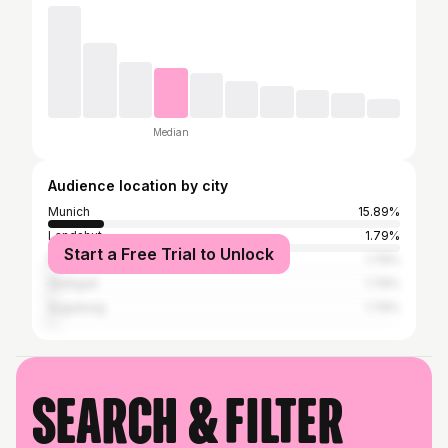
Median
Audience location by city
Munich
15.89%
Landshut
1.79%
Start a Free Trial to Unlock
Regensburg
1.79%
Stuttgart
1.79%
Augsburg
1.79%
Search & filter