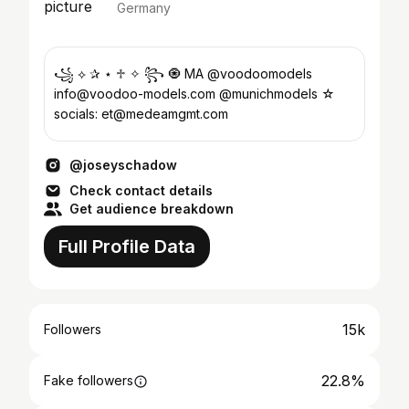
Germany
꧁ ⟡ ✰ ⋆ ♱ ✧ ꧂ 🧿 MA @voodoomodels
info@voodoo-models.com @munichmodels ☆
socials: et@medeamgmt.com
@joseyschadow
Check contact details
Get audience breakdown
Full Profile Data
15k
Followers
22.8%
Fake followers