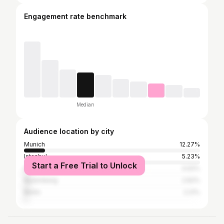
Engagement rate benchmark
Median
Audience location by city
Munich
12.27%
Istanbul
5.23%
Start a Free Trial to Unlock
Dubai
3.02%
Nuremberg
2.62%
Berlin
2.21%