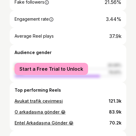
21.56%
Fake followers
3.44%
Engagement rate
37.9k
Average Reel plays
Audience gender
female
20.09%
Start a Free Trial to Unlock
male
79.91%
Top performing Reels
Avukat trafik çevirmesi
121.3k
O arkadaşına gönder 😂
83.9k
Entel Arkadaşına Gönder 😂
70.2k