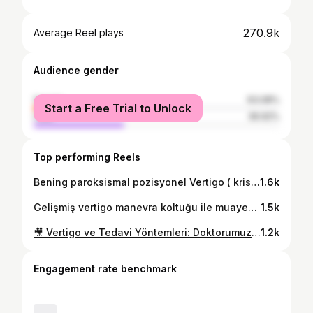
270.9k
Average Reel plays
Audience gender
female
63.08%
Start a Free Trial to Unlock
male
36.92%
Top performing Reels
Bening paroksismal pozisyonel Vertigo ( kristal oynaması) Manevrası ☎️ 0545 312 07 07 📍Fener mahallesi Tekelioğlu caddesi Seda apartmanı no 11 kat 2 Muratpaşa Antalya #basdönmesi #vertigo #kbbantalya #antalyakbb #nistagmus
1.6k
Gelişmiş vertigo manevra koltuğu ile muayene aynı seansta tedavi. Kliniğimizde vertigo koltuğu ile ayrıntılı muayene yapıyor, uygun hastalarda aynı seansta manevra tedavisi uyguluyoruz. ✅ Kişiye özel değerlendirme ✅ KBB uzmanı tarafından muayene ✅ Kısa sürede sonuç odaklı yaklaşım 📲 Randevu ve detaylı bilgi için DM’den veya profilimdeki bağlantıdan ulaşabilirsiniz. Her hastada değerlendirme ve tedavi kişiye özeldir. #vertigo #başdönmesi #denge #kbb #kbbdoktoru vertigotedavisi vestibüler muayene
1.5k
🎥 Vertigo ve Tedavi Yöntemleri: Doktorumuz Anlatıyor! Vertigo, günlük hayatı olumsuz etkileyen baş dönmesi ve denge problemleriyle başa çıkmayı zorlaştırabilir. 👩‍⚕️👨‍⚕️ Bu kısa videoda, uzman doktorumuz vertigo tedavisiyle ilgili etkili yöntemleri anlatıyor. Sağlığınızı ertelemeyin, doğru tedavi için hemen harekete geçin! 💙 📌 Daha fazla bilgi için mesaj atabilir veya randevu alabilirsiniz. 📍 #VertigoTedavisi #BaşDönmesi #Sağlık #DoktorTavsiyesi #ReelsPost #DengeSorunları #Tedavi #SağlıklıYaşam #HareketEttirenBilgiler ✨ Sağlığınız bizim önceliğimiz!
1.2k
Engagement rate benchmark