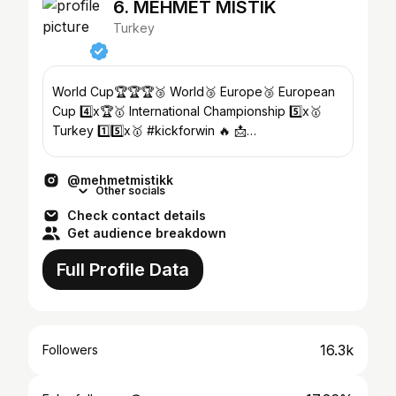
6. MEHMET MISTIK
Turkey
World Cup🏆🏆🏆🥉 World🥉 Europe🥉 European
Cup 4️⃣x🏆🥇 International Championship 5️⃣x🥇
Turkey 1️⃣5️⃣x🥇 #kickforwin 🔥 📩
info@talent360pro.com
@mehmetmistikk
Other socials
Check contact details
Get audience breakdown
Full Profile Data
16.3k
Followers