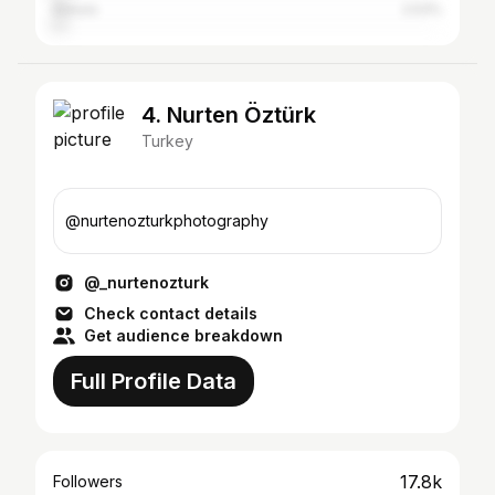
Ankara
2.53%
4. Nurten Öztürk
Turkey
@nurtenozturkphotography
@_nurtenozturk
Check contact details
Get audience breakdown
Full Profile Data
17.8k
Followers