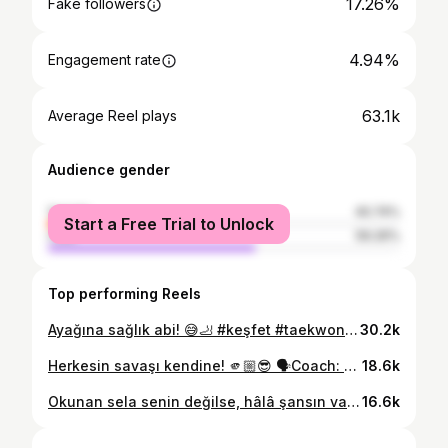
17.26%
Fake followers
4.94%
Engagement rate
63.1k
Average Reel plays
Audience gender
female
40.74%
Start a Free Trial to Unlock
male
59.26%
Top performing Reels
Ayağına sağlık abi! 😅🦶 #keşfet #taekwondo #kickboks #tekme #mi̇zah
30.2k
Herkesin savaşı kendine! 🫵🏼😎 🗣️Coach: @mehmetmistikk 🥊 Fighter: @enginteksin #kickboks #coach #motivasyon #kickforwin #headcoach #motivation
18.6k
Okunan sela senin değilse, hâlâ şansın var demektir.😉 #kickforwin #keşfet #kickboxing #fighter #motivasyon
16.6k