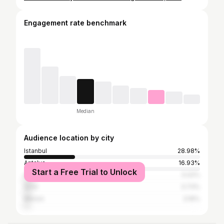
Engagement rate benchmark
Median
Audience location by city
Istanbul
28.98%
Antalya
16.93%
Start a Free Trial to Unlock
Ankara
5.02%
İzmir
3.73%
Mersin
3.16%