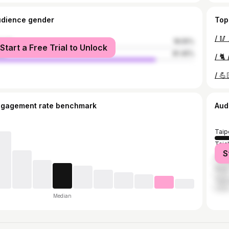
udience gender
Top
male
18.55%
Start a Free Trial to Unlock
le
81.45%
ngagement rate benchmark
Aud
Taip
Taic
S
Kaoh
New 
Tain
Median