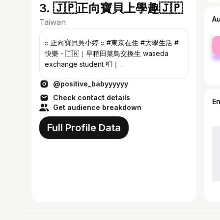
3. 🇯🇵正向寶貝上學趣🇯🇵
A
Taiwan
fe
ะ 正向寶貝吳小婷 ะ #東京在住 #大學生活 #
ma
快樂 - 🇹🇼｜早稻田菜鳥交換生 waseda
exchange student 📮｜
wuweiting1206@gmail.com（中/日）(PR) -
@positive_babyyyyyy
🌻 Klook優惠碼：POSITIVEBABYGOGO 這
ㄦ是生活能量補給站 營業中
Check contact details
E
Get audience breakdown
Full Profile Data