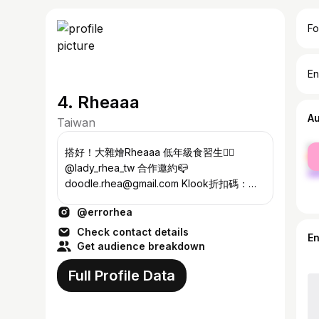
Fo
En
4. Rheaaa
A
Taiwan
fe
搭好！大雜燴Rheaaa 低年級食習生👉🏻
ma
@lady_rhea_tw 合作邀約📪
doodle.rhea@gmail.com Klook折扣碼：
RHEATRAVEL #2025完成日更365天
@errorhea
Check contact details
E
Get audience breakdown
Full Profile Data