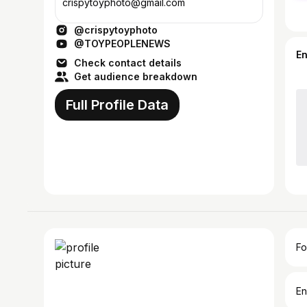
crispytoyphoto@gmail.com
@crispytoyphoto
@TOYPEOPLENEWS
E
Check contact details
Get audience breakdown
Full Profile Data
Fo
En