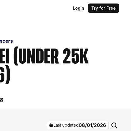
Login
Try for Free
encers
ei (Under 25k
6)
ls
08/01/2026
Last updated