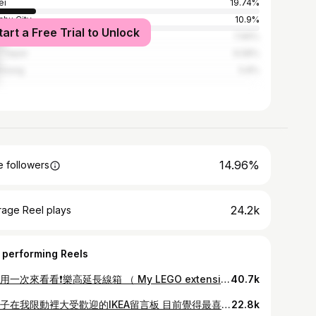
ei
19.74%
chu City
10.9%
tart a Free Trial to Unlock
hung
7.66%
Taipei
6.58%
siung
5.8%
14.96%
 followers
24.2k
rage Reel plays
 performing Reels
實際用一次來看看❗樂高延長線箱 （ My LEGO extension cord box ） 既然是想要在日常生活中派得上用場 那麼使用起來當然要拆裝方便囉 （目前我為了調整、拍攝，反覆拆了大概有超過 8 次，是還不嫌煩也沒有忘記怎麼組回去😂） 雖然還稱不上是簡單快速 但拆裝過程算是蠻直覺ㄌ～ 好喜歡利用四個斜角零件做出來、剛好可以讓電線通過的空間 每次扣好之後都感受到一陣療癒 #LEGO #legomoc #toyslagram_lego #brickcentral #extensioncord
40.7k
前陣子在我限動裡大受歡迎的IKEA留言板 目前覺得最喜歡的配件是不銹鋼磁性夾 可以把喜歡的吊卡掛起來 跟洞洞板相比雖然取向不同 但是能自由調整海報位置的特性我好喜歡 去書局買幾個強力磁鐵就可以掛上那些你懶得拿去裱框的海報 那天把兩片留言板掛滿我畫的圖瞬間覺得好開心 如果你知道好看的磁性掛勾 拜託推薦給我ㄌ～！！ #ikea #居家佈置 #海報 #svensås
22.8k