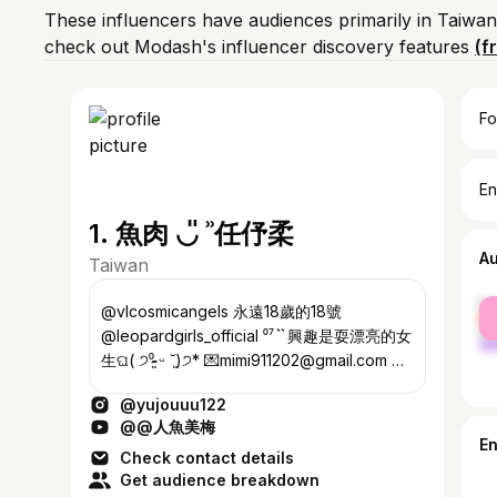
These influencers have audiences primarily in Taiwan
check out Modash's influencer discovery features
(f
Fo
En
1. 魚肉 ◡̎ ʾʾ任伃柔
A
Taiwan
fe
@vlcosmicangels 永遠18歲的18號
ma
@leopardgirls_official ⁰⁷ ͛ ͛ 興趣是耍漂亮的女
生ଘ( ੭⁰̷̴͈ ᵕ ˘͈)੭* 💌mimi911202@gmail.com 演
藝工作洽📩 Allison allisonsc@gmail.com
@yujouuu122
@@人魚美梅
E
Check contact details
Get audience breakdown