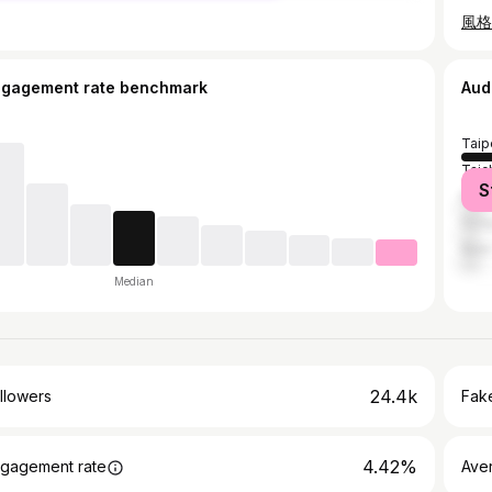
ngagement rate benchmark
Aud
Taip
Taic
S
Kaoh
Hon
New 
Median
24.4k
llowers
Fake
4.42%
gagement rate
Ave