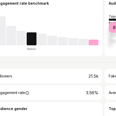
ngagement rate benchmark
Aud
Taip
Kaoh
S
New 
Taic
Tain
Median
21.5k
llowers
Fake
3.56%
gagement rate
Ave
udience gender
Top