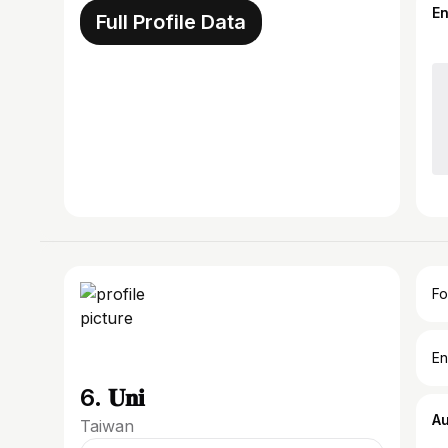
E
Full Profile Data
Fo
En
6. 𝐔𝐧𝐢
A
Taiwan