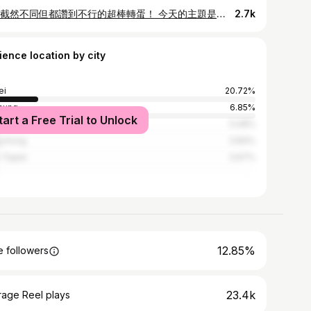
風格截然不同但都讚到不行的超棒轉蛋！ 今天的主題是日本藝術家藤崎琢磨 TAKUMA FUJISAKI 與 KENELEPNANT 合作推出的轉蛋 從遇見 MOGOL MUTANT 系列角色開始，就一直好喜歡這些色彩鮮艷的外星生物 而在知道奇想色彩濃厚、造型風格完全不同的「東京怪獸宇宙」也是出自藤崎老師之手時 真的又更佩服他了！ 早在2008年，東京怪獸宇宙便從藤崎琢磨筆下誕生 是早於 MOGOL 系列之前的創作 他所繪製的怪獸圖鑑、不單單只是純然無關的早期作品 其中的貓咪怪獸「ニャゴン」更是毛根藝術作品的原點 （這點有在藤崎琢磨yt頻道的影片中有提及） 而在今年2月，我超期待的東京怪獸宇宙也要推出第二彈！ 真的好想趕快玩到啊～ #ガチャガチャ #扭蛋 #kenelephant #東京怪獣ユニバース
2.7k
ience location by city
ei
20.72%
hung
6.85%
tart a Free Trial to Unlock
siung
5.08%
g Kong
3.84%
Taipei
3.67%
12.85%
 followers
23.4k
rage Reel plays