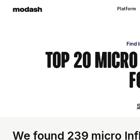
Platform
Find 
Top 20 Micro
F
S
We found 239 micro Inf