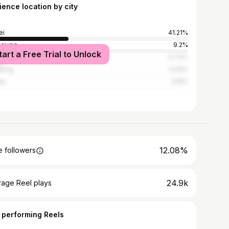
ience location by city
ei
41.21%
siung
9.2%
tart a Free Trial to Unlock
Taipei
6.73%
hung
4.26%
an
3.16%
12.08%
 followers
24.9k
rage Reel plays
 performing Reels