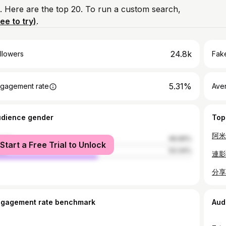
. Here are the top 20. To run a custom search,
ree to try)
.
24.8k
llowers
Fake
5.31%
gagement rate
Ave
udience gender
Top
阿米
male
46.66%
Start a Free Trial to Unlock
le
53.34%
ngagement rate benchmark
Aud