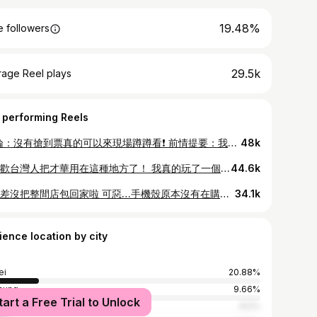
19.48%
 followers
29.5k
rage Reel plays
 performing Reels
❗️結論：沒有搶到票真的可以來現場蹲蹲看❗️ 前情提要：我已看過4/11鄧紫棋 朋友4/12被我限動燒到（他原本都放棄了） 一早打來跟我說想要現場求票 再次謝謝好心人原價出售 圓了朋友很想很想看鄧紫棋的心 #演唱會 #鄧紫棋
48k
最喜歡台灣人把才華用在這種地方了！ 我真的玩了一個晚上 #甄嬛傳 #迷因 #梗圖
44.6k
我只差沒把整間店包回家啦 可惡…手機殼原本沒有在購買清單裡面的 #韓國 #韓國旅遊 #弘大 #korea #koreatrip
34.1k
ience location by city
ei
20.88%
hung
9.66%
tart a Free Trial to Unlock
Taipei
8.5%