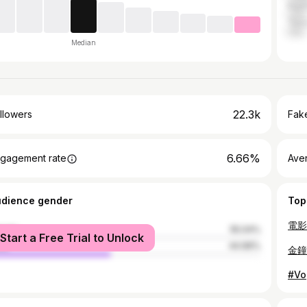
Kaoh
Taoy
Median
22.3k
llowers
Fake
6.66%
gagement rate
Ave
udience gender
Top
male
55.04%
Start a Free Trial to Unlock
le
44.96%