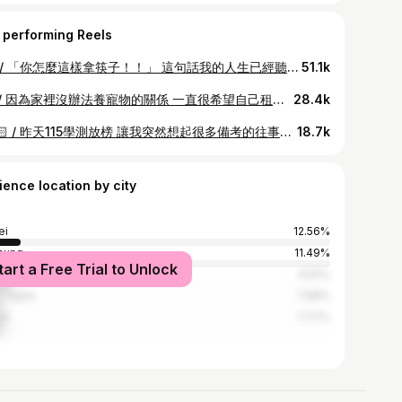
 performing Reels
/ 🥢 / 「你怎麼這樣拿筷子！！」 這句話我的人生已經聽1000遍了🤣 跟大家分享 用小拇指拿捏筷子的技能⋯🤓 （不過因為拿習慣了 所以正常拿會不知道怎麼施力哈哈）
51.1k
/ 🐈 / 因為家裡沒辦法養寵物的關係 一直很希望自己租屋後能養一隻小萌貓 所以這次先來學習怎麼當個好奴才🐈 這裡有10隻貓咪！很有活力也被照顧得很好 *部分貓咪因為比較怕生、容易緊張 不參加貓咪體驗活動！ 我們這次選的是貝爾小公主🐱 一進門就飛奔大床踏踏 隨時跟著我們 也會上床跟我們一起睡覺 半夜一醒來看到有一雙貓眼在盯著我 真的嚇到⋯ 在這裡學會怎麼鏟便便、研究貓砂、貓跳板、發現貓咪可能不會很黏人 但又喜歡偷偷觀察人類 真可愛🤍 對於養貓養有興趣的人可以體驗看看呦～ 📍 Māode+貓的家 @maodejia_catsday 🚗 宜蘭羅東｜近羅東車站與羅東夜市 ☎️ 官方line ｜@250gruvn
28.4k
/ 💪🏻 / 昨天115學測放榜 讓我突然想起很多備考的往事與回憶 現在用大三的身分回頭看 其實一切都是最好的安排。 身為正向寶貝，來用我自己的經歷安慰一下考生🥺🫶🏻 我在填鴨式教育下長大 並且承受過度的期待與壓力 （亞洲家庭大部分都是這樣？ XD） 但因為考差 我重新找到一條我喜歡的路 並且重新反轉我的價值觀 讀書與成績或許是高中的一切 但其實現在看來只是生命中的一小部分 影片後面我放了當初影響我很深的一篇文章 我意識到考試這種東西 成績出來也只能接受 走出低潮也並非我有多堅強 是因為除了往前走別無選擇 現在大三了 想跟今年學測生說： 最重要的不是你學測考了幾分 有多高？有多低？ 而是你能不能找到自己喜歡的科系 並且透過這次的經驗有了新的體悟與行動 甚至發憤圖強開始升級自己的學習歷程 又或是有個契機培養軟實力 為未來做打算 「成功者有一個特質，就是他在失敗的時候都能很快的站起來，立刻擬好另一份計劃並執行它。」 所以最可怕的從來不是考差 而是自暴自棄 一張薄薄的成績單不會阻擋你追求夢想 會阻擋你的是你害怕做出選擇 害怕接受新的挑戰！ 所以 無論如何 勇敢一點 「青春，本來就不問值不值得」 #學測
18.7k
ience location by city
ei
12.56%
hung
11.49%
tart a Free Trial to Unlock
siung
9.61%
Taipei
7.98%
an
7.77%