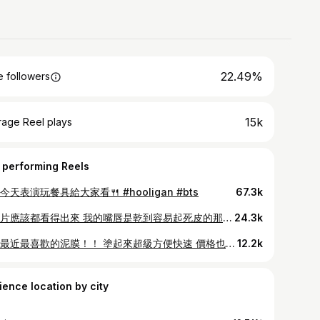
22.49%
 followers
15k
rage Reel plays
 performing Reels
今天表演玩餐具給大家看🍴 #hooligan #bts
67.3k
連影片應該都看得出來 我的嘴唇是乾到容易起死皮的那類型 但是這支唇頰棒絲滑又保濕的質地 不管是在唇上還是當頰彩都令人驚艷⋯！ 像是肌底透出血色的自然裸妝 實在是高級又自然 ૮ ᴗ͈ˬᴗ͈ෆა 目前總共有8個色選 都很適合亞洲人的膚色 其中我最喜歡 𖤐 005 Babe 嬌嫩溫柔中卻又帶了一絲清冷感💐 單擦讓你擁有高級氣場卻又不失親和力 我更喜歡拿它當打底色後續疊塗其他唇彩 會顯得唇妝更乾淨精緻！ 我知道試色通常都會很燒 但如果你真的怕自己的膚色不適合冷色調粉裸色 那可以帶𖤐004 Layered! 偏向中性色調的純粹中性裸 讓你任何妝容都得心應手！ 相信大家應該都多多少少對顏料罐唇釉有印象吧！ Muzigae Mansion以時髦的設計聞名 強調打破無聊固化，實踐有趣有想像力 最近很紅的五花肉氣墊也是他們家的！ 這款大廈唇頰棒則是以品牌同名Mansion做發想給人滿滿時髦都會感💫 膏體添加玫瑰果油、白羽扇豆籽萃取物 和橄欖角鯊烷等 多重植物萃取 滋潤保濕 消除死皮、一抹滑順柔嫩🌷 SGOOi香爵官網及屈臣氏優惠中！ @muzigae_mansion_tw @sgooii.tw @watsonstaiwan #柔霧大廈唇頰棒 #muzigaemansion #韓國時髦彩妝品牌 #SGOOii香爵 #十方力總代理
24.3k
分享最近最喜歡的泥膜！！ 塗起來超級方便快速 價格也甜甜的 CP值很高❤️‍🔥 一直以來我都很害怕清潔力太強的產品 會引起皮膚敏感 太弱的話又不能有效改善粉刺 感覺是浪費錢在繳智商稅💸 但是Skintific的這支綠泥棒讓我有種「恰到好處」的感覺！ 它是由艾草配製而成的，有抗痘的功效 塗起來很輕鬆簡單 清潔力也很不錯！！ 我自己喜歡兩三天用它一次～ 幫毛孔大掃除一下·˚ ₊˚ˑ 塗完清水洗掉就可以了！ 不會有乾乾的緊繃感～～超級神奇！ 想知道為什麼可以做到有效清潔又不刺激我的皮膚 所以看了一下成分 原來裡面含有菸鹼醯胺、積雪草🌿 可以鎮定舒緩和保濕！ 非常溫和的效果，最近變成我定期清潔肌膚的愛用好物💞 寶藏🏴‍☠️：@skintifictwn #skintific #艾草泥膜棒 #綠泥棒
12.2k
ience location by city