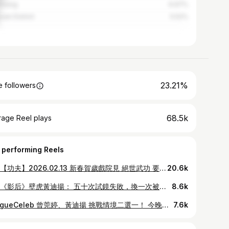
siung
6.97%
uan District
5.52%
23.21%
 followers
68.5k
rage Reel plays
 performing Reels
電影【功夫】2026.02.13 新春賀歲戲院見 絕世武功 要來啦（─=≡Σ(((轟 ⁡ 🧧前所未見！台灣全新奇幻動作電影 🧨豪華金獎卡司 ✕ 韓國動作團隊跨刀 💥九把刀最受期待影像化小說No.1 ⁡ #功夫 #九把刀 #戴立忍 #柯震東 #朱軒洋 #王淨 #劉冠廷 #黃迪揚 #嚴藝文 #九把刀作品 ⁡ #正義需要高強功夫
20.6k
金鐘《影后》壁虎黃迪揚： 五十次試鏡失敗，換一次被看見 曾以《看海》拿下金鐘電視電影男配角獎，黃迪揚再次以《影后》、《選物家》雙料入圍第60屆金鐘獎，並身兼星光大道主持人。 因Netflix《影后》經紀人壁虎一角，初嚐爆紅滋味；又因主持第一屆台北戲劇獎台風穩健、妙語如珠，博得滿堂彩；黃迪揚翩然走進大眾視野，然而他的演員之路並不輕鬆。 從小喜歡在同學面前講笑話，受鐵獅玉玲瓏啟發而加入話劇社，才知道原來戲劇是有學校可以讀的，卻在考上北藝大的那天，爸爸問：你有沒有要重考？ 以為戲劇就是演好笑的戲，沒想到還要認識莎士比亞、布雷希特，從只有六句台詞也講不好，到能夠上戲劇廳舞台，原來好的表演是由內而外的，一點小小的進步都讓黃迪揚覺得珍貴。 「每週排練十幾個小時，為了講15分鐘，可能一個觀眾都笑不出來的笑話，證明我還滿想站在台上的吧。」 講過脫口秀、在綜藝節目跑龍套，黃迪揚卻愈來愈困惑，學了這麼久的戲劇，怎麼就在這裡拿軟棒打來打去？轉戰幕後，寫腳本、借道具，內心還是有個空洞無法填滿，暫離工作跑去當兵。 「當兵的第三天我就知道，11個月後我要上台北，我要當演員。」 龐雜的分支開始聚流，心無旁騖只想演戲，卻面臨50次試鏡都失敗，12個月沒有收入，沒有人要、不知道自己憑什麼還待在這，又因業界前輩羅北安的善意提拔，重燃拚勁。 「我可以很有自信的說，我至少蹭過北安老師一百頓飯。我又不姓羅，他為什麼要這樣幫我？」 故事後來就是大眾知道的那樣，得了金鐘獎、演了《天黑請閉眼》、《鹽水大飯店》、《鬼才之道》、《影后》，擠進實力派演員之列。然而在結果論之外，是黃迪揚從無數自我對話中長出的健康身心：把握機會，珍惜空白。 用內耗的魔法打敗內耗，糾結的內耗仔也能找到出路。 #金鐘 #影后 #黃迪揚 @whoisrd
8.6k
#VogueCeleb 曾莞婷、黃迪揚 挑戰情境二選一！ 今晚即將登場的 #金鐘獎 戲劇類頒獎典禮，兩人分別以《#影后 》入圍男女配角獎，在劇中做為經紀人和藝人的搭檔組合，碰撞出的火花令觀眾印象深刻。 #GBA #曾莞婷 #黃迪揚
7.6k