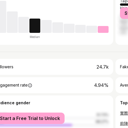
Taip
Hsin
S
Taic
New 
Kaoh
Median
24.7k
llowers
Fake
4.94%
gagement rate
Ave
udience gender
Top
male
31.73%
Start a Free Trial to Unlock
le
68.27%