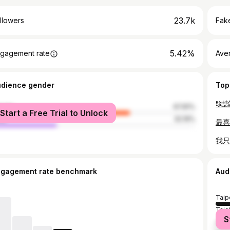
23.7k
llowers
Fake
5.42%
gagement rate
Ave
udience gender
Top
male
67.81%
Start a Free Trial to Unlock
le
32.19%
ngagement rate benchmark
Aud
Taip
Taic
S
New 