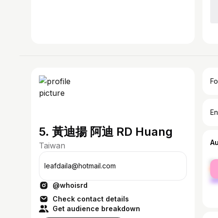
Fo
En
5. 黃迪揚 阿迪 RD Huang
A
Taiwan
fe
leafdaila@hotmail.com
ma
@whoisrd
Check contact details
Get audience breakdown