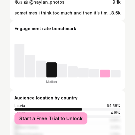
🧶⛄️ 📸 @haylan_photos
9.1k
sometimes i think too much and then it’s time for a walk
8.5k
Engagement rate benchmark
Median
Audience location by country
Latvia
64.38%
Japan
4.15%
Start a Free Trial to Unlock
South Korea
3.56%
United States
3.13%
United Kingdom
1.79%