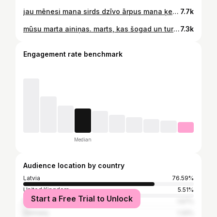
jau mēnesi mana sirds dzīvo ārpus mana ķermeņa. mana mazā, ziedošā pasaule tagad ir tavējā arī. 🌸🐣 #ivetasazo #baby #mazulis #sakura
7.7k
mūsu marta ainiņas. marts, kas šogad un turpmāk sāksies ar 18. datumu 🐣 bet šodien ir 1. aprīlis. precīzi 2 nedēļas, kopš esam mamma un tētis, un precīzi 8 gadi, kopš tik mīļi draudzējamies. toreiz satikāmies, sabučojāmies, viņš paņēma manu roku un līdz šim nav atlaidis. ja mazulis pārbauda attiecības, tad mūsējās līdz pēdējai klasei uz priekšu jau visus eksāmenus ir nolikušas. april, april. mūsu pirmā aprīļa joks šodien, pirms 8 gadiem un uz visiem laikiem. #newborn #ivetasazo
7.3k
Engagement rate benchmark
Median
Audience location by country
Latvia
76.59%
United Kingdom
5.51%
Start a Free Trial to Unlock
Russia
1.67%
Germany
1.32%