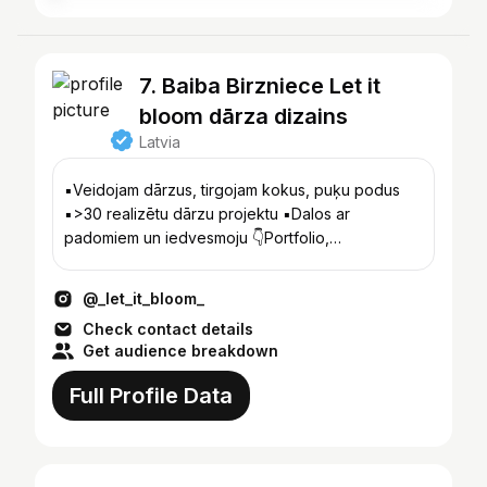
7. Baiba Birzniece Let it
bloom dārza dizains
Latvia
▪️Veidojam dārzus, tirgojam kokus, puķu podus
▪️>30 realizētu dārzu projektu ▪️Dalos ar
padomiem un iedvesmoju 👇Portfolio,
pakalpojumi, veikals
@_let_it_bloom_
Check contact details
Get audience breakdown
Full Profile Data