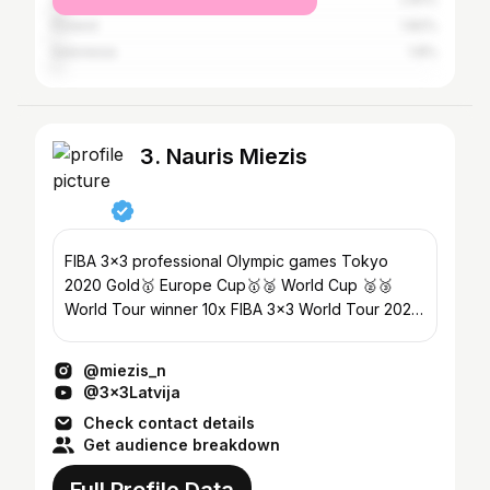
Poland
1.82%
Indonesia
1.8%
3. Nauris Miezis
FIBA 3x3 professional Olympic games Tokyo
2020 Gold🥇 Europe Cup🥇🥈 World Cup 🥈🥉
World Tour winner 10x FIBA 3x3 World Tour 2020
Superfinal Winner👑
@miezis_n
@3x3Latvija
Check contact details
Get audience breakdown