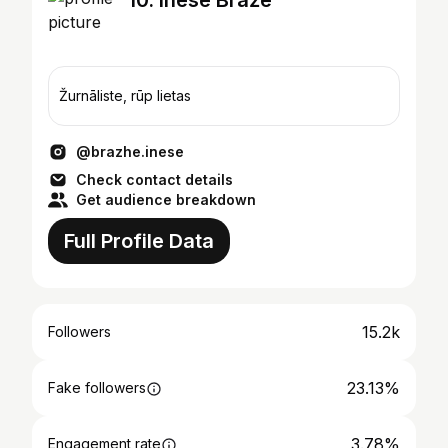
10. Inese Braže
Žurnāliste, rūp lietas
@brazhe.inese
Check contact details
Get audience breakdown
Full Profile Data
15.2k
Followers
23.13%
Fake followers
3.78%
Engagement rate