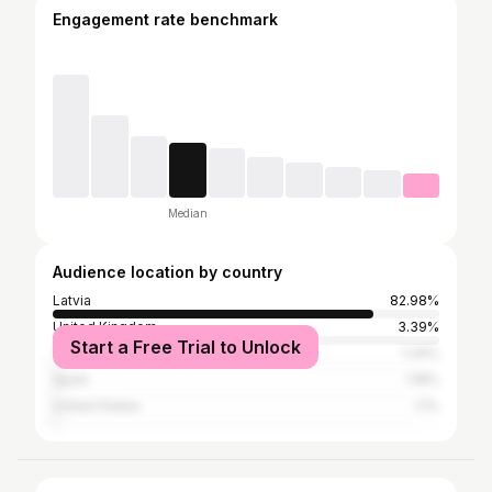
Engagement rate benchmark
Median
Audience location by country
Latvia
82.98%
United Kingdom
3.39%
Start a Free Trial to Unlock
The Netherlands
1.34%
Spain
1.18%
United States
1.1%