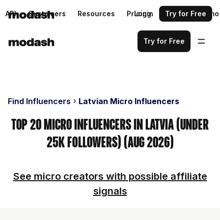
API
Customers
Resources
Pricing
Login
Request a demo
Try for Free
Try for Free
Find Influencers
Latvian Micro Influencers
Top 20 Micro Influencers in Latvia (Under
25k Followers) (Aug 2026)
See micro creators with possible affiliate
signals