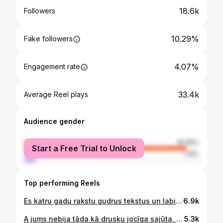
18.6k
Followers
10.29%
Fake followers
4.07%
Engagement rate
33.4k
Average Reel plays
Audience gender
female
92.85%
Start a Free Trial to Unlock
male
7.15%
Top performing Reels
Es katru gadu rakstu gudrus tekstus un labi vien ir. Izlasīju ko es rakstīju pagājušajā gadā. Nepiepildījās 😂 izlasīju ko aizpagājušajā - arī šķibi. Tāpēc, dāmas un kungi, draugi, sekotāji, fani un pārējie. Es sev šogad novēlu to, lai piepildās tas, ko novēlat jūs man 🤓😅 man pašai nesanāk🤷🏼‍♀️🥹😅. Ketija man atsūtīja šito bildi un atrakstīja: “Es tev varu palūgt ielikt sava profila kadu bildi, piem šo un pateikt ka ir 18% atlaide?🥹🫣” Ketijas vārds man ir gandrīz kā likums. Lūdzu, mīļie @loccitanelv draugi💛 lai iet skaistumā💛
6.9k
A jums nebija tāda kā drusku jocīga sajūta, ka man nesen bija fotosesija, bet es katru dienu nelieku jaunu bildi? 😳😅 skaidrs, ka bija! Satraukumam nav pamata! Visam savs laiks! A ir jau pienācis TAS laiks, kad visi sūdzās, ka ir JAU maijs, bet ārā vēl auksts? Drīz es sūdzēšos par karstumu 🙋🏼‍♀️ kā iemācīties nesūdzēties par laikapstākļiem? Kā iemācīties vispār nesūdzēties un pieņemt? Retoroski jautājumi (nav jāatbild)😂
5.3k