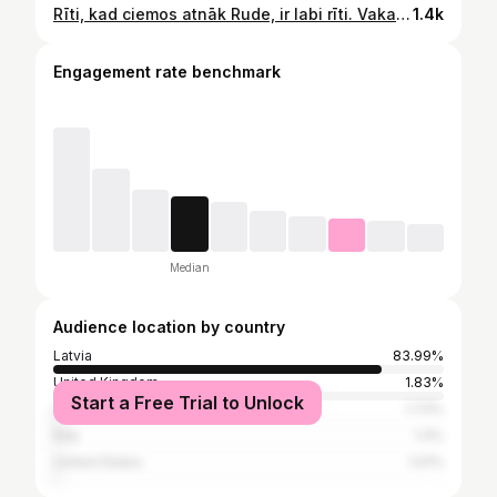
Rīti, kad ciemos atnāk Rude, ir labi rīti. Vakar atkal viens tāds bija 😇
1.4k
Engagement rate benchmark
Median
Audience location by country
Latvia
83.99%
United Kingdom
1.83%
Start a Free Trial to Unlock
Lithuania
1.73%
Italy
1.4%
United States
1.01%