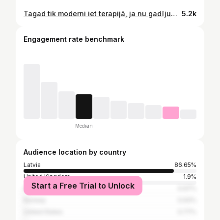
Tagad tik moderni iet terapijā, ja nu gadījumā viņa izdomās sūdzēties, ielikšu šo video taimlainā un cerēšu, ka instagram pastāvēs mūžīgi🤌🏻😂
5.2k
Engagement rate benchmark
Median
Audience location by country
Latvia
86.65%
United Kingdom
1.9%
Start a Free Trial to Unlock
Spain
0.97%
Norway
0.93%
United States
0.77%