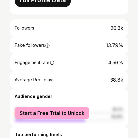
Full Profile Data
20.3k
Followers
13.79%
Fake followers
4.56%
Engagement rate
38.8k
Average Reel plays
Audience gender
female
35.2%
Start a Free Trial to Unlock
male
64.8%
Top performing Reels