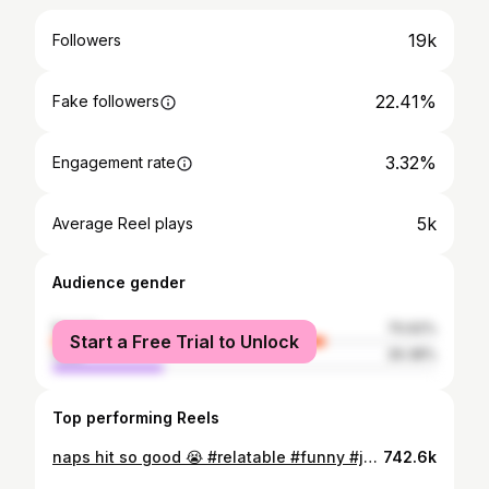
19k
Followers
22.41%
Fake followers
3.32%
Engagement rate
5k
Average Reel plays
Audience gender
female
70.62%
Start a Free Trial to Unlock
male
29.38%
Top performing Reels
naps hit so good 😭 #relatable #funny #joke #tiktok #sound #fyp
742.6k