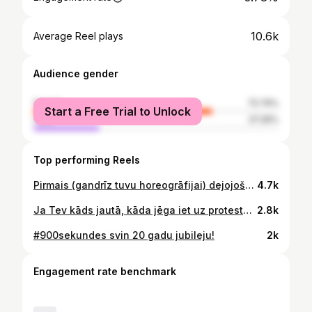
10.6k
Average Reel plays
Audience gender
female
72.74%
Start a Free Trial to Unlock
male
27.26%
Top performing Reels
Pirmais (gandrīz tuvu horeogrāfijai) dejojošais ziņu dienests Latvijā 👯‍♀️ #900sekundes #mostamieskopā #dancingnews #tvhostsonfridays Vai mums šis jāatkārto katru piektdienu?
4.7k
Ja Tev kāds jautā, kāda jēga iet uz protestu, nosūti šo, būs sākums jēdzīgai sarunai.
2.8k
#900sekundes svin 20 gadu jubileju!
2k
Engagement rate benchmark