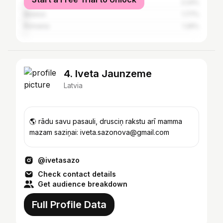
United States
2.24%
Belarus
1.77%
Romania
1.26%
4. Iveta Jaunzeme
Latvia
🌎 rādu savu pasauli, drusciņ rakstu arī mamma
mazam saziņai: iveta.sazonova@gmail.com
@ivetasazo
Check contact details
Get audience breakdown
Full Profile Data