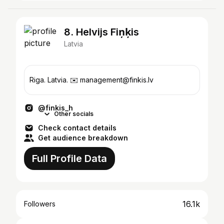
8. Helvijs Fiņķis
Latvia
Riga. Latvia. ✉️ management@finkis.lv
@finkis_h
Other socials
Check contact details
Get audience breakdown
Full Profile Data
16.1k
Followers