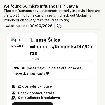
We found 66 micro Influencers in Latvia
These influencers have audiences primarily in Latvia. Here are
the top 20. To run a custom search, check out Modash's
influencer discovery features
(free to try)
.
08/09/2026
Last updated
1. Inese Šulca
➡️Interjers/Remonts/DIY/Dā
rzs
Latvia
🖤mūsu īpašās mājas un dārza atjaunošanas
nebeidzamais stāsts 🖤
@lovemybrickhouse
Check contact details
Get audience breakdown