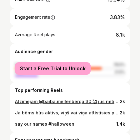
3.83%
Engagement rate
8.1k
Average Reel plays
Audience gender
female
78.5%
Start a Free Trial to Unlock
male
21.5%
Top performing Reels
Atzīmējām @baiba.mellenberga 30 🥰 jūs neticēsiet, kam mēs izgājām cauri savos 20-ajos… ā, pag, liela daļa no tā ir youtube kanālā 🤯 crazy! 5 gadus ilgas attālinātas attiecības, karjeras maiņa, 2 bērni, mācības.. ir bijis.. jautri?! Paldies TEV, ka esi!
2k
Ja bērns būs aktīvs, viņš vai viņa attīstīsies pēc visām normas robežām arī bez specifiskām aktivitātēm, taču aizvien biežāk praksē (starp pieaugušajiem un jauniešiem) var novērot abdominālās muskulatūras hipotonusu un samazinātu aktivitāti - šeit būs jautrs veids, kā to aktivizēt caur spēli :)
2k
say our names #halloween
1.4k