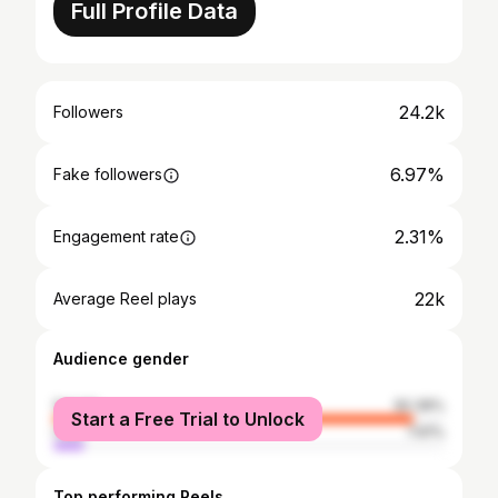
Full Profile Data
24.2k
Followers
6.97%
Fake followers
2.31%
Engagement rate
22k
Average Reel plays
Audience gender
female
92.39%
Start a Free Trial to Unlock
male
7.61%
Top performing Reels