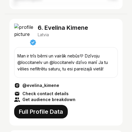
6. Evelina Kimene
Latvia
Man ir trīs bērni un vairāk nebūs💛 Dzīvoju
@loccitanelv un @loccitanelv dzīvo manī Ja tu
vēlies nefiltrētu saturu, tu esi pareizajā vietā!
@evelina_kimene
Check contact details
Get audience breakdown
Full Profile Data