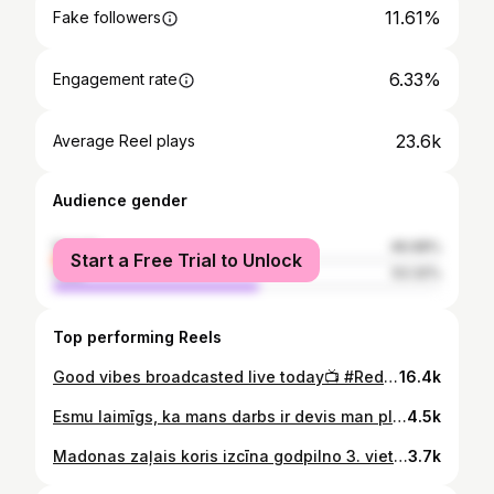
11.61%
Fake followers
6.33%
Engagement rate
23.6k
Average Reel plays
Audience gender
female
46.68%
Start a Free Trial to Unlock
male
53.32%
Top performing Reels
Good vibes broadcasted live today📺 #RedCarpetBoy
16.4k
Esmu laimīgs, ka mans darbs ir devis man platformu un to varu izmantot jēgpilniem mērķiem. Šis bija mans pirmais maratons. Es tam kārtīgi gatavojos un biju gatavs noskriet, bet es izvēlējos apstāties, lai pievērstu uzmanību tam, ka, līdzīgi kā es šodien, tūkstošiem skolēnu Latvijā nepārkāps savai finiša līnijai – absolvēšanai. Apmēram 2700 jauniešu 2024. gadā nesasniedza minimālos 15% matemātikas eksāmenā. Izglītības ceļš ir kā maratons – tas prasa laiku, izturību un neatlaidību, un pa ceļam nereti nākas pārvarēt šaubas, nogurumu un vēlmi padoties. Tieši tāpēc īpaši svarīgs ir atbalsts – no ģimenes, draugiem, skolotājiem vai vienkārši kāda, kurš pasaka: “Tu to vari!” Liels paldies manai trenerei @ilonamarhele ! Viņa bija mans atbalsts un motivēja mani. Šobrīd norit pieteikšanās līderības attīstības programmai “Enefit iespējamā misija: izglābt STEM”, kuras mērķis ir sagatavot vairāk nekā 150 aizrautīgus un augsti motivētus skolotājus, kas varētu kļūt par atbalstu skolēniem viņu “maratonā”. Varbūt tieši Tu esi īstais cilvēks šai programmai! Mīlestība visiem! 🖤
4.5k
Madonas zaļais koris izcīna godpilno 3. vietu! Bet ar to nekas nebeidzas - sekojiet līdzi, kur viņus varēsiet vēl satikt! 💚 #KoruKari svētdienās plkst. 20.30!
3.7k