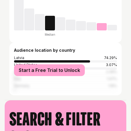
Median
Audience location by country
Latvia
74.29%
United States
3.07%
Start a Free Trial to Unlock
United Kingdom
2.39%
Italy
1.47%
Germany
1.15%
Search & filter