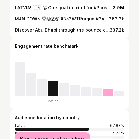
LATVIA! 🇱🇻 😤 One goal in mind for #Paris2024 - going back to back! 🥇 #3x3Basketball
3.9M
MAN DOWN 🤯🥶😱😯 #3x3WTPrague #3x3WT
363.3k
Discover Abu Dhabi through the bounce of our new #WilsonBasketball 🏀🇦🇪 #3x3WTAbuDhabi x @wilsonbasketball
337.2k
Engagement rate benchmark
Median
Audience location by country
Latvia
67.83%
Russia
5.78%
Start a Free Trial to Unlock