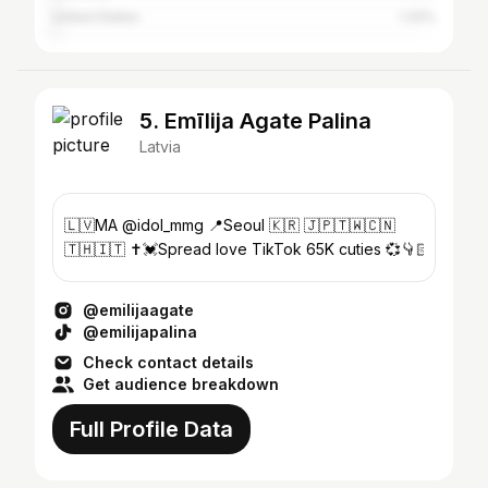
United States
1.32%
5. Emīlija Agate Palina
Latvia
🇱🇻MA @idol_mmg 📍Seoul 🇰🇷 🇯🇵🇹🇼🇨🇳
🇹🇭🇮🇹 ✝️💓Spread love TikTok 65K cuties 💞👇🏻
@emilijaagate
@emilijapalina
Check contact details
Get audience breakdown
Full Profile Data