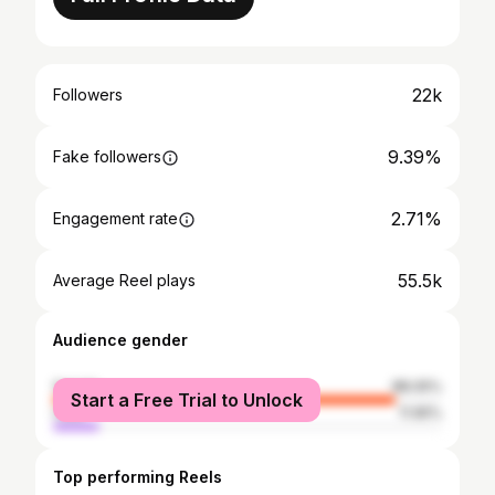
22k
Followers
9.39%
Fake followers
2.71%
Engagement rate
55.5k
Average Reel plays
Audience gender
female
88.05%
Start a Free Trial to Unlock
male
11.95%
Top performing Reels