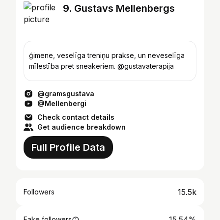
9. Gustavs Mellenbergs
ģimene, veselīga treniņu prakse, un neveselīga
mīlestība pret sneakeriem. @gustavaterapija
@gramsgustava
@Mellenbergi
Check contact details
Get audience breakdown
Full Profile Data
15.5k
Followers
15.54%
Fake followers