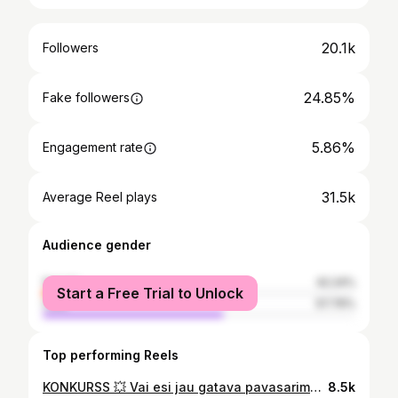
20.1k
Followers
24.85%
Fake followers
5.86%
Engagement rate
31.5k
Average Reel plays
Audience gender
female
42.24%
Start a Free Trial to Unlock
male
57.76%
Top performing Reels
KONKURSS 💥 Vai esi jau gatava pavasarim? 🌸 @euronics_latvia veikalos vēl līdz pat marta beigām noteiktas skaistuma preces vari iegādāties līdz 25% lētāk, lai pārliecināti un skaisti sagaidītu saulaino, silto laiku, savukārt piedaloties konkursā vari laimēt Dyson Airwrap komplektu 550€ vērtībā!! 🤯🤌 Lai piedalītos: • seko man, • seko @euronics_latvia, • spied ❤️ šim video • un komentārā atzīmē draudzeni, ar kuru izmēģināsi jauno Dyson! 🤭 Izloze 20. martā 🫶 Lai veicas! #euronicslatvia #sadarbība #ivetasazo #dyson #dysonairwrap
8.5k