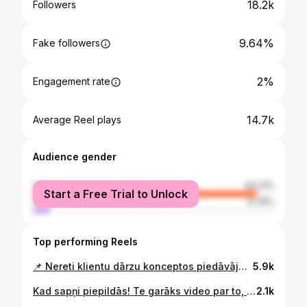
18.2k
Followers
9.64%
Fake followers
2%
Engagement rate
14.7k
Average Reel plays
Audience gender
female
93.21%
Start a Free Trial to Unlock
male
6.79%
Top performing Reels
📌 Nereti klientu dārzu konceptos piedāvājam OGULĀJU ŠPALERU kā virtuves vai griezto ziedu dārza norobežojošo joslu. Šis ir perfekts un izteikti estētisks veids, kā audzēt ogulājus!🌟 Un beidzot bija pienācis laiks šim video, lai parādītu arī jums, kā izskatās ražas novākšanas brīdis (filmēts pirms pāris nedēļām)!🌱☺️ Skaista un estētiska! Uzturēšanā jāpieskata, īpaši pavasara pusē, kad jāizlauž sānu dzinumi. ❗️Izveidošana gan no būvniecības viedokļa drusku sarežģītāka. Mūsuprāt noteikti apsverams elements mūsdienīgā dārzā! Ja šis noderēja, atstāj sirsniņu un saglabā, lai atkal kaut ko redzētu no mums!🙏 #dārzs #dārzadizains #espalier #garden #ogulāji
5.9k
Kad sapņi piepildās! Te garāks video par to, kā stādīt magnoliju (tās vietā varētu būt arī cits koks vai krūms) lielā puķu podā. Ceram, ka laika būs vēlīgs un šajā sezonā izdosies to arī baudīt. Video stādam Zvaigžņu magnolijas (Magnolia stellata) dižstādu apaļa krūma formā 90cm diametra puķu podā no sērijas Sand Dune. Abi pieejami Let it bloom interneta veikalā, saite profilā (magnolijas stāds veikalā drusku mazāka izmēra, ja vēlies lielāku, raksti DM). #dārzs #dārzadizains #puķupodi #letitbloomLatvija
2.1k