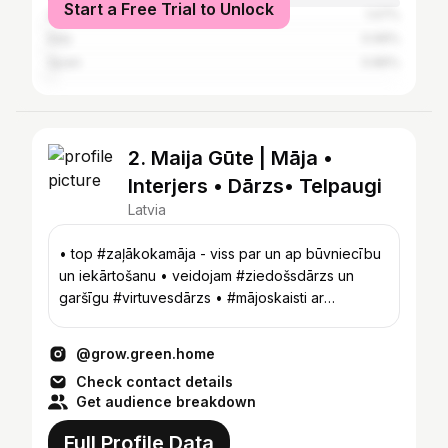
Start a Free Trial to Unlock
United States
1.07%
Italy
0.99%
Spain
0.86%
2. Maija Gūte | Māja •
Interjers • Dārzs• Telpaugi
Latvia
• top #zaļākokamāja - viss par un ap būvniecību
un iekārtošanu • veidojam #ziedošsdārzs un
garšīgu #virtuvesdārzs • #mājoskaisti ar
telpaugiem
@grow.green.home
Check contact details
Get audience breakdown
Full Profile Data