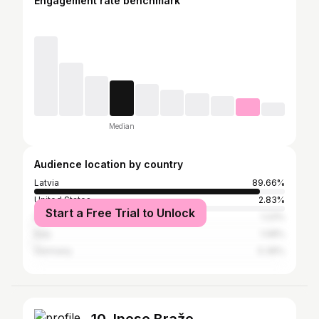
Engagement rate benchmark
Median
Audience location by country
Latvia
89.66%
United States
2.83%
Start a Free Trial to Unlock
United Kingdom
1.23%
Italy
1.08%
Germany
0.36%