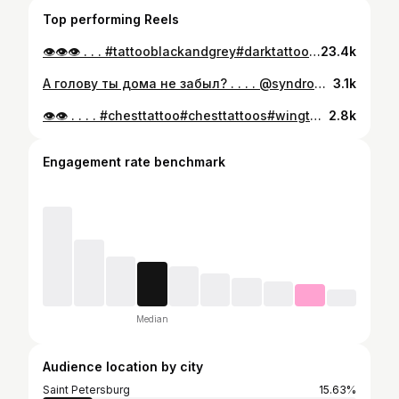
Top performing Reels
👁️👁️👁️ . . . #tattooblackandgrey#darktattoo#татуспб#blacktattooart#dotworktattoos#inkartist#tattoosketch
23.4k
А голову ты дома не забыл? . . . . @syndrometattooshop #medievaltattoo#legtattoo#knighttattoo#medievalart#blackinkcrew#tattooinked#blacktattooart#thedarkestwork#a_drop_of_black#darkartist#btattooing#gothicart#gothictattoo#татупитер#татумосква#darksurrealism#whipshading#graphicart#graphicartist
3.1k
👁👁 . . . . #chesttattoo#chesttattoos#wingtattoo#warriortattoo#characterdesign#darktattoo#darkartwork#onlythedarkest#a_drop_of_black#thedarkestwork#inkpplcom#onlyblackart#татумосква#татупитер#татуспб#blackandgreytattoos#geektattoo#blacktattoos#darkartist#whipshading
2.8k
Engagement rate benchmark
Median
Audience location by city
Saint Petersburg
15.63%