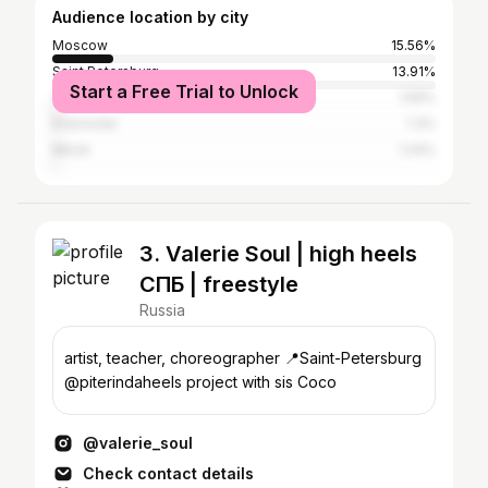
Audience location by city
Moscow
15.56%
Saint Petersburg
13.91%
Start a Free Trial to Unlock
Yekaterinburg
1.59%
Krasnodar
1.3%
Minsk
1.24%
3. Valerie Soul | high heels
СПБ | freestyle
Russia
artist, teacher, choreographer 📍Saint-Petersburg
@piterindaheels project with sis Coco
@valerie_soul
Check contact details