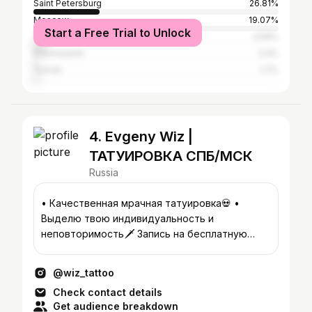
Saint Petersburg
26.81%
Moscow
19.07%
Start a Free Trial to Unlock
Tolyatti
4.59%
Krasnoyarsk
2.4%
Tomsk
1.7%
4. Evgeny Wiz |
ТАТУИРОВКА СПБ/МСК
Russia
• Качественная мрачная татуировка💀 •
Выделю твою индивидуальность и
неповторимость🗡️ Запись на бесплатную
консультацию/сеанс👇(Спб)
@wiz_tattoo
Check contact details
Get audience breakdown