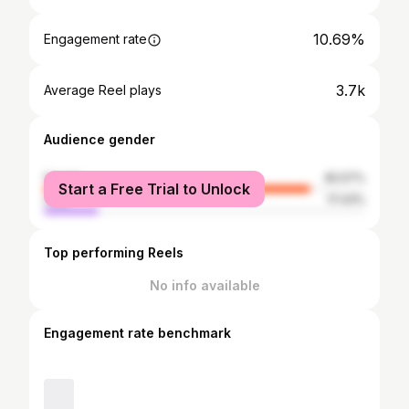
10.69%
Engagement rate
3.7k
Average Reel plays
Audience gender
female
82.57%
Start a Free Trial to Unlock
male
17.43%
Top performing Reels
No info available
Engagement rate benchmark