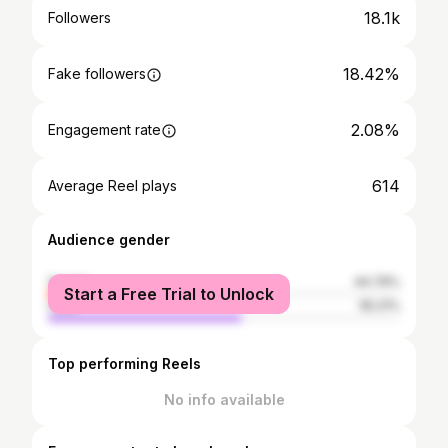
18.1k
Followers
18.42%
Fake followers
2.08%
Engagement rate
614
Average Reel plays
Audience gender
female
44.79%
Start a Free Trial to Unlock
male
55.21%
Top performing Reels
No info available