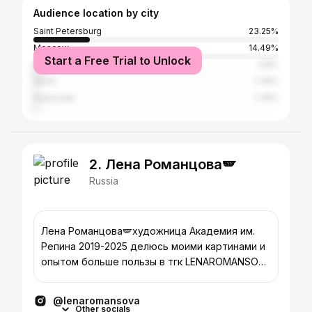
Audience location by city
Saint Petersburg
23.25%
Moscow
14.49%
Start a Free Trial to Unlock
Kazan
3.8%
Sochi
1.78%
Krasnodar
1.78%
2. Лена Романцова🪽
Russia
Лена Романцова🪽художница Академия им.
Репина 2019-2025 делюсь моими картинами и
опытом больше пользы в тгк LENAROMANSOVA
🗡️🤍
@lenaromansova
Other socials