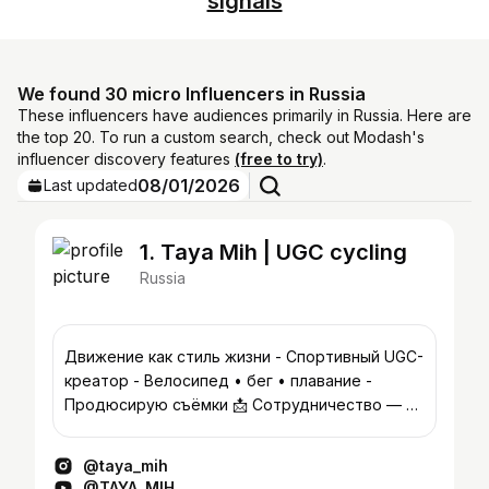
signals
We found 30 micro Influencers in Russia
These influencers have audiences primarily in Russia. Here are
the top 20. To run a custom search, check out Modash's
influencer discovery features
(free to try)
.
08/01/2026
Last updated
1. Taya Mih | UGC cycling
Russia
Движение как стиль жизни - Спортивный UGC-
креатор - Велосипед • бег • плавание -
Продюсирую съёмки 📩 Сотрудничество — в
директ hellotayamih@gmail.com
@taya_mih
@TAYA_MIH