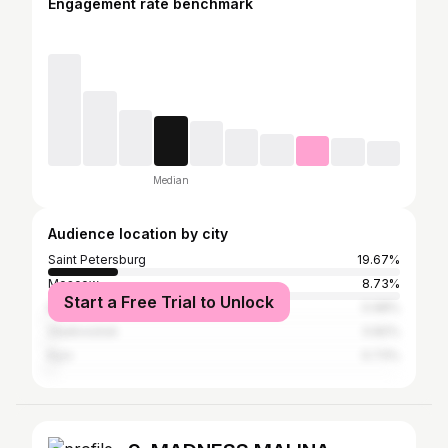
Engagement rate benchmark
Median
Audience location by city
Saint Petersburg
19.67%
Moscow
8.73%
Start a Free Trial to Unlock
Khabarovsk
0.98%
Vladivostok
0.82%
Kyiv
0.73%