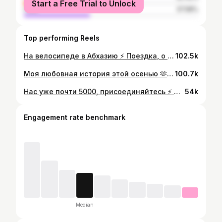
Start a Free Trial to Unlock
male
37.58%
Top performing Reels
На велосипеде в Абхазию ⚡️ Поездка, о которой я давно думала, сомневалась — и всё-таки решилась. Маршрут: Олимпийский парк → Гагра → Адлер. 72 км, набор высоты — 590 м. На велосипеде граница проходится удивительно легко: без очередей и ожиданий. А дальше — рассвет, море, красивые места и дорога, по которой хочется ехать и ехать. Но это не «прогулка с открытки». Здесь важно постоянно концентрироваться и быть начеку. Машин много, скорости высокие, движение хаотичное. На дороге встречаются ямы и неровности — местами по-настоящему опасно. Отдельное внимание — собакам: не все чипированы, некоторые могут быть агрессивными и бросаться на велосипед. Нужно быть максимально внимательной, держать фокус и не расслабляться. Да, было красиво. Да, было страшновато. Да, я была одна — и именно в этом весь смысл. Такие поездки не про героизм. Они про ответственность, холодную голову и уважение к дороге. Если соберёшься повторять — будь осторожен 🤍 И помни: красота маршрута не отменяет его особенностей. Отправь тому с кем хотел бы поехать 🫶
102.5k
Моя любовная история этой осенью 🫶 @taya_mih #cycling
100.7k
Нас уже почти 5000, присоединяйтесь ⚡️ @taya_mih
54k
Engagement rate benchmark
Median