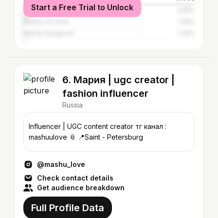
Start a Free Trial to Unlock
Kazan
2.58%
Rostov-on-Don
1.39%
Nizhny Novgorod
1.32%
6. Мария | ugc creator |
fashion influencer
Russia
Influencer | UGC content creator тг канал :
mashuulove 📎 📍Saint - Petersburg
@mashu_love
Check contact details
Get audience breakdown
Full Profile Data