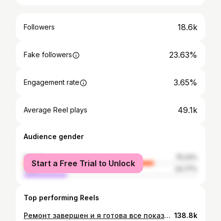
18.6k
Followers
23.63%
Fake followers
3.65%
Engagement rate
49.1k
Average Reel plays
Audience gender
female
75.23%
Start a Free Trial to Unlock
male
24.77%
Top performing Reels
Ремонт завершен и я готова все показывать и рассказывать. Волнительно! Сложный конструктив, бесконечные муки выбора, а где-то и легкость в принятии решений. Вообщем, ремонтные качели позади, теперь - только уютизация Эмоций выше крыши моего чердака Радуюсь выбору каждого оттенка и каждого материала Радуюсь что боялась, а все получилось Радуюсь тому, что умею вот так взять и из бетона сделать дом ✨
138.8k