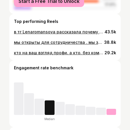
Start a Free Trial to Unlock
male
17.41%
Top performing Reels
в тг Lenaromansova рассказала почему сказали стереть старый вариант #ленароманцова #купитькартину #арт #художник #академиярепина #академияхудожеств #картинаназаказ
43.5k
мы открыты для сотрудничества . мы закрыты по будням . и выходным.
38.8k
кто на ваш взгляд профи. а кто. без комментариев
29.2k
Engagement rate benchmark
Median