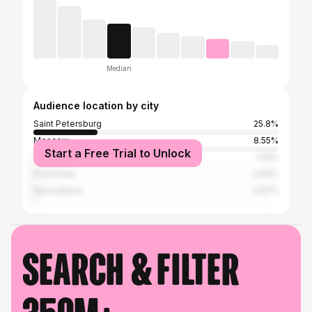
Median
Audience location by city
Saint Petersburg
25.8%
Moscow
8.55%
Start a Free Trial to Unlock
Sochi
1.25%
Krasnodar
0.93%
Novosibirsk
0.87%
Search & filter