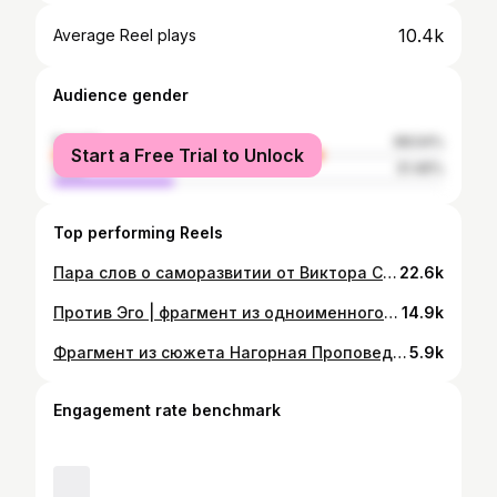
10.4k
Average Reel plays
Audience gender
female
68.54%
Start a Free Trial to Unlock
male
31.46%
Top performing Reels
Пара слов о саморазвитии от Виктора Соколова @slovosokolovo с опорой на «Письма Баламута» К. С. Льюиса
22.6k
Против Эго | фрагмент из одноименного видео с ютуб канала SLOVO | credit by @slovosokolovo
14.9k
Фрагмент из сюжета Нагорная Проповедь | Cамая честная реклама счастья | YouTube-канал SLOVO | credits by @slovosokolovo
5.9k
Engagement rate benchmark