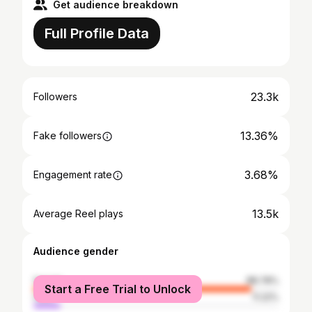
Get audience breakdown
Full Profile Data
23.3k
Followers
13.36%
Fake followers
3.68%
Engagement rate
13.5k
Average Reel plays
Audience gender
female
88.78%
Start a Free Trial to Unlock
male
11.22%