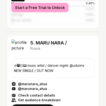
Moscow
3.46%
Start a Free Trial to Unlock
Mexico City
0.94%
Santiago
0.84%
Rio de Janeiro
0.69%
5. MARU NARA /
Russia
❇️🥷🏻📟 music artist / dancer mgmt: @udunnx
NEW SINGLE / OUT NOW:
@marunara_atua
@marunara_atua
Check contact details
Get audience breakdown