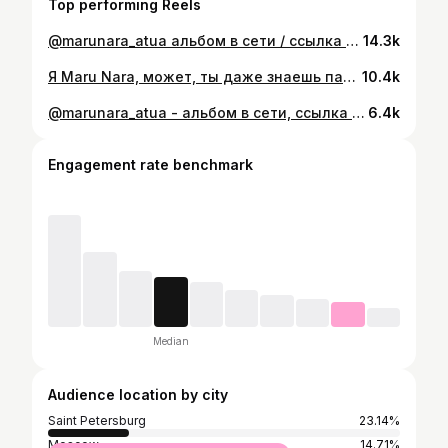
Top performing Reels
@marunara_atua альбом в сети / ссылка в шапке Новеньким - добро пожаловать. Я - Мару. Делаю все сам. Битло, вокал, визуал. Залетай, зацени, что творю. Анорак от @jointheclassic , гта кэш от @aurraboys
14.3k
Я Maru Nara, может, ты даже знаешь пару моих песен. Делаю все сам. Заходи, зацени.
10.4k
@marunara_atua - альбом в сети, ссылка в био. Продолжаю пилить видосы и звук, новеньким - добро пожаловать. В шапке профиля свежий трек, чек.
6.4k
Engagement rate benchmark
Median
Audience location by city
Saint Petersburg
23.14%
Moscow
14.71%