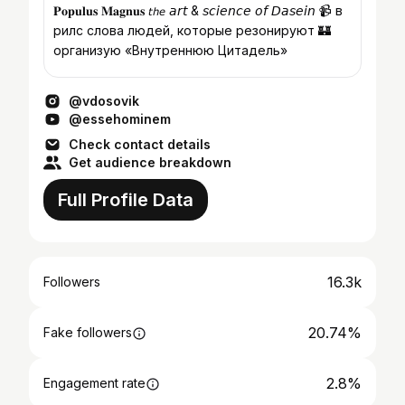
𝐏𝐨𝐩𝐮𝐥𝐮𝐬 𝐌𝐚𝐠𝐧𝐮𝐬 𝘵𝘩𝘦 𝘢𝘳𝘵 & 𝘴𝘤𝘪𝘦𝘯𝘤𝘦 𝘰𝘧 𝘋𝘢𝘴𝘦𝘪𝘯 📹 в
рилс слова людей, которые резонируют 🏰
организую «Внутреннюю Цитадель»
@vdosovik
@essehominem
Check contact details
Get audience breakdown
Full Profile Data
16.3k
Followers
20.74%
Fake followers
2.8%
Engagement rate