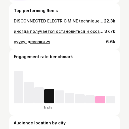
Top performing Reels
DISCONNECTED ELECTRIC MINE technique routine 💥 Collab class for @pride__method @kovyazin_d !! Лучший❤️‍🔥 @piterindaheels носочки 🥹
22.3k
иногда получается остановиться и осознать . сколько я всего сделала и какой путь прошла невероятно Лера, ты такая умница это чувство, знаете - когда ты в каждом моменте был прав в каждом даже если ошибался даже, если казалось, что поступил не так нет ты поступил правильно в любом моменте выбора сколько труда вложено в тело, ум и душу это всё так важно и так ценно ! хочу сказать вам - верьте в себя верьте в себя . и делайте каждый день или не каждый не смотрите ни на кого или смотрите на всех, но выбирайте только то, что говорит ваше сердце . 💫. ‘танцую в Ленинград-центре / made from @deckiknights
37.7k
ууууу-девочки 👄
6.6k
Engagement rate benchmark
Median
Audience location by city