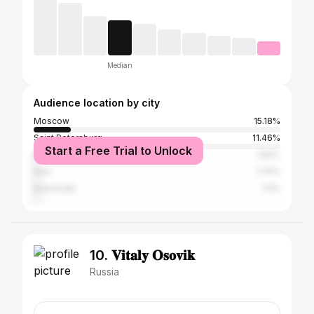
Median
Audience location by city
Moscow
15.18%
Saint Petersburg
11.46%
Start a Free Trial to Unlock
Novosibirsk
1.82%
Kyiv
1.74%
Krasnodar
1.5%
10. 𝐕𝐢𝐭𝐚𝐥𝐲 𝐎𝐬𝐨𝐯𝐢𝐤
Russia