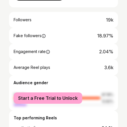
19k
Followers
18.97%
Fake followers
2.04%
Engagement rate
3.6k
Average Reel plays
Audience gender
female
87.18%
Start a Free Trial to Unlock
male
12.82%
Top performing Reels