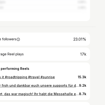
ogne
3.65%
ch
2.45%
23.01%
 followers
17k
rage Reel plays
 performing Reels
 it #roadtripping #travel #sunrise
15.3k
sehr froh und dankbar euch unsere supports für die clubtour vorzustellen @gretamusic & @pheafromthemoon macht beide auf repeat 😤💓
9.2k
Erfurt, das war magisch! Ihr habt die Messehalle erneut in einen Ort voller Wärme, Liebe und unvergesslicher Momente verwandelt. Von der ersten Note bis zum letzten Applaus – es war einfach besonders ❤️‍🔥 Danke an meine Gäste @musikvonlotte , @kaffkiez und @gretamusic sowie an jeden Einzelnen von euch, der diesen Abend so besonders gemacht hat. Das bleibt für immer. Euer Cluesn 📸 @christophkoestlin
8.7k