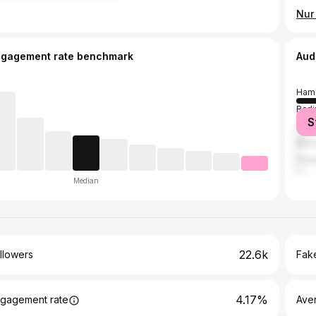
ngagement rate benchmark
Aud
Ham
Berli
S
Col
Muni
Fran
Median
22.6k
llowers
Fake
4.17%
gagement rate
Ave