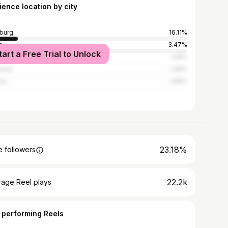
ience location by city
burg
16.11%
n
3.47%
tart a Free Trial to Unlock
loolaba
1.26%
bane
1.26%
na
1.06%
23.18%
 followers
22.2k
rage Reel plays
 performing Reels