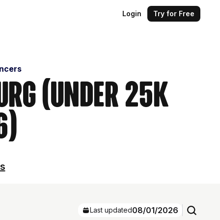
Login
Try for Free
encers
urg (Under 25k
6)
ls
08/01/2026
Last updated