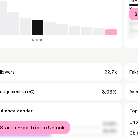
Ham
Berli
S
Pari
Ista
Grea
Median
22.7k
llowers
Fake
8.03%
gagement rate
Ave
udience gender
Top
male
53.66%
Start a Free Trial to Unlock
le
46.34%