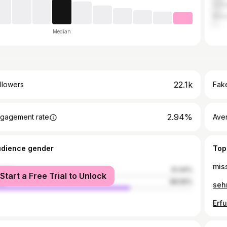
Col
Muni
Median
22.1k
llowers
Fake
2.94%
gagement rate
Ave
udience gender
Top
miss
male
31.44%
Start a Free Trial to Unlock
le
68.56%