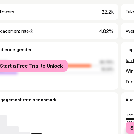
22.2k
llowers
Fake
4.82%
gagement rate
Ave
udience gender
Top
male
80.76%
Start a Free Trial to Unlock
le
19.24%
ngagement rate benchmark
Aud
Ham
Berli
S
Kiel