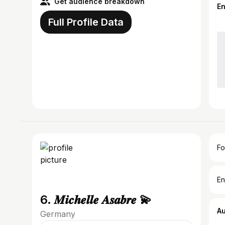
Get audience breakdown
E
Full Profile Data
Fo
En
6. 𝑴𝒊𝒄𝒉𝒆𝒍𝒍𝒆 𝑨𝒔𝒂𝒃𝒓𝒆 💫
A
Germany