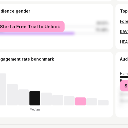
udience gender
Top
male
29.52%
Start a Free Trial to Unlock
le
70.48%
ngagement rate benchmark
Aud
Ham
Berli
S
Col
Bre
Muns
Median