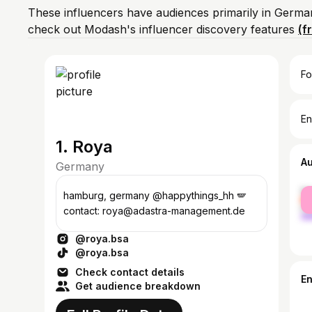
These influencers have audiences primarily in Germa
check out Modash's influencer discovery features
(f
Fo
En
1. Roya
A
Germany
fe
hamburg, germany @happythings_hh 🪽
ma
contact: roya@adastra-management.de
@roya.bsa
@roya.bsa
Check contact details
E
Get audience breakdown