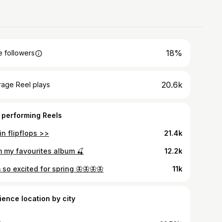
18%
 followers
20.6k
rage Reel plays
 performing Reels
 in flipflops >>
21.4k
m my favourites album 🍒
12.2k
 so excited for spring 🦋🦋🦋🦋
11k
ience location by city