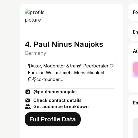
Fo
En
4. Paul Ninus Naujoks
A
Germany
fe
🎙️Autor, Moderator & trans* Peerberater 🤍
ma
Für eine Welt mit mehr Menschlichkeit
🏳️‍⚧️co-founder
@transcommunity.hamburg 💿DJ
@paulninusnaujoks
@transtape.events
Check contact details
E
Get audience breakdown
Full Profile Data