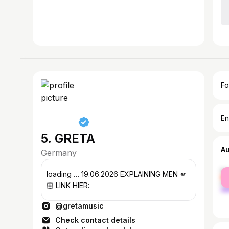
Fo
En
5. GRETA
A
Germany
fe
loading … 19.06.2026 EXPLAINING MEN 🫵
ma
🏼 LINK HIER:
@gretamusic
Check contact details