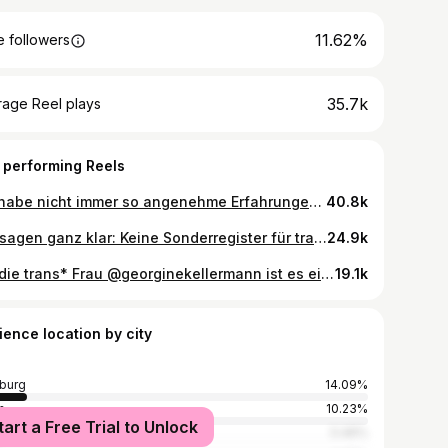
11.62%
 followers
35.7k
rage Reel plays
 performing Reels
Ich habe nicht immer so angenehme Erfahrungen, aber diesmal war’s schön!
40.8k
Wir sagen ganz klar: Keine Sonderregister für trans*, intergeschlechtliche und nicht-binäre Personen!💥 🔗 Link zur Petition in unserer Bio! Seid solidarisch mit euren trans*, inter und nicht-binären Friends!❤️‍🔥
24.9k
Für die trans* Frau @georginekellermann ist es eine zufällige Begegnung, die 2019 in ihrem Arbeitsalltag alles verändert. Wie die Kollegin reagiert hat und was das mit Georgine gemacht hat, erzählt sie in der ganzen Folge „Meine, Deine, Keine Geschichte“. Gemeinsam mit @paulninusnaujoks spricht sie außerdem über Gegenstände, die für die beiden viel bedeuten, und die größten Hürden während der Transition. Die erste Folge findest du auf unserem YouTube-Kanal. Der Link ist in unserer Story und der Bio! #arolsenarchives #trans #pridemonth #pride
19.1k
ience location by city
burg
14.09%
n
10.23%
tart a Free Trial to Unlock
5.46%