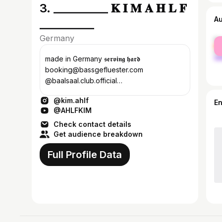
3. __________ 𝐊 𝐈 𝐌 𝐀 𝐇 𝐋 𝐅
A
__________
Germany
fe
ma
made in Germany 𝖘𝖊𝖗𝖛𝖎𝖓𝖌 𝖍𝖆𝖗𝖉
booking@bassgefluester.com
@baalsaal.club.official
@bassgefluester_com
@kim.ahlf
E
@AHLFKIM
Check contact details
Get audience breakdown
Full Profile Data