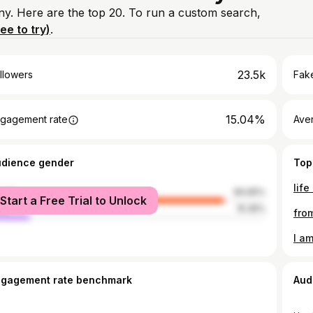
ny. Here are the top 20. To run a custom search,
ree to try)
.
23.5k
llowers
Fake
15.04%
gagement rate
Ave
udience gender
Top
life
male
84.65%
Start a Free Trial to Unlock
le
15.35%
fro
I am
ngagement rate benchmark
Aud