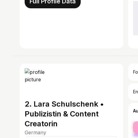
Full Profile Data
Fo
En
2. Lara Schulschenk •
A
Publizistin & Content
Creatorin
fe
ma
Germany