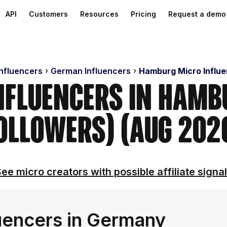
API
Customers
Resources
Pricing
Request a demo
Influencers
German Influencers
Hamburg Micro Influ
Influencers in Hamb
ollowers) (Aug 202
ee micro creators with possible affiliate signa
uencers in Germany