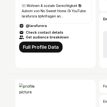
❤️‍🔥 Wohnen & soziale Gerechtigkeit 📚
Autorin von No Sweet Home 📺 YouTube:
larafurora 📧Anfragen an
E
post@laraschulschenk.de
@larafurora
Check contact details
Get audience breakdown
Full Profile Data
Fo
En