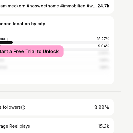
Nur am meckern #nosweethome #immobilien #wohnungssuche #hamburg #fyp #fürdich
24.7k
ience location by city
burg
18.27%
n
9.04%
tart a Free Trial to Unlock
ogne
2.93%
ch
1.99%
kfurt
1.88%
8.88%
 followers
15.3k
rage Reel plays