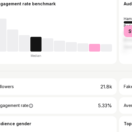
ngagement rate benchmark
Aud
Ham
Berli
S
Moo
Bris
Vien
Median
21.8k
llowers
Fake
5.33%
gagement rate
Ave
udience gender
Top