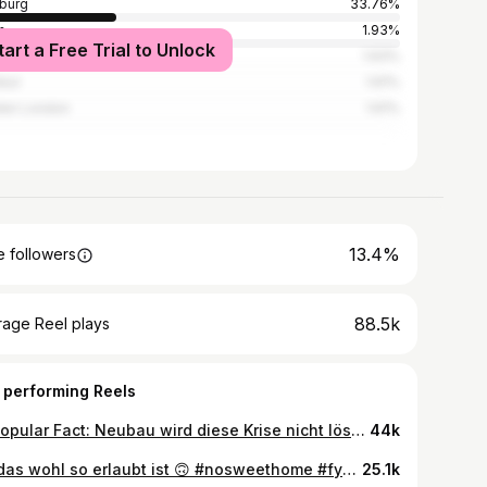
burg
33.76%
n
1.93%
tart a Free Trial to Unlock
s
1.93%
nbul
1.61%
ter London
1.61%
13.4%
 followers
88.5k
rage Reel plays
 performing Reels
Unpopular Fact: Neubau wird diese Krise nicht lösen 👻 #immobilien #wohnungssuche #roomtour
44k
Ob das wohl so erlaubt ist 🙃 #nosweethome #fyp #immobilien #wohnungssuche
25.1k