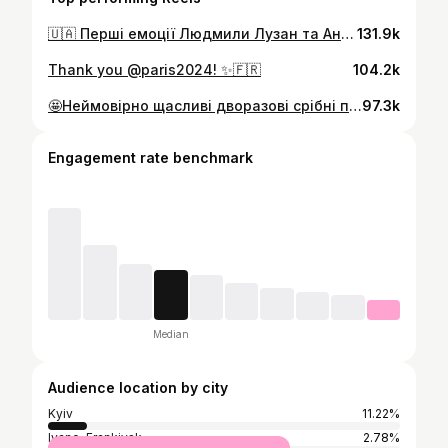
🇺🇦 Перші емоції Людмили Лузан та Анастасії Рибачок після виграшу «срібла» Одімпіади-2024 у веслуванні.
131.9k
Thank you @paris2024! ✨🇫🇷
104.2k
🤩Неймовірно щасливі дворазові срібні призерки Олімпійських ігор — Людмила Лузан та Анастасія Рибачок💙💛
97.3k
Engagement rate benchmark
Median
Audience location by city
Kyiv
11.22%
Ivano-Frankivsk
2.78%