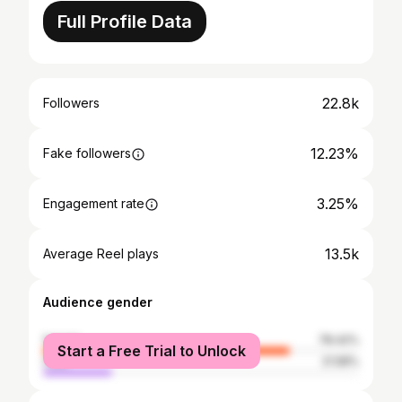
Full Profile Data
22.8k
Followers
12.23%
Fake followers
3.25%
Engagement rate
13.5k
Average Reel plays
Audience gender
female
78.42%
Start a Free Trial to Unlock
male
21.58%