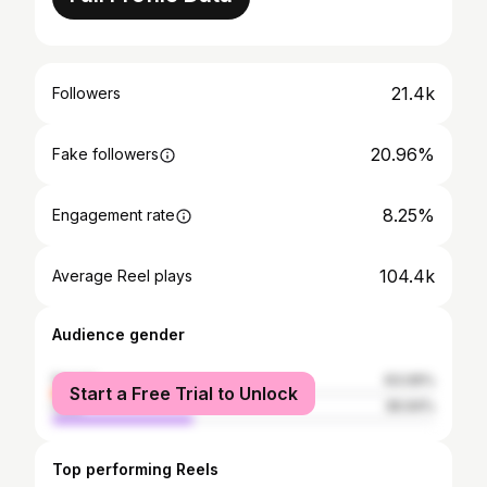
21.4k
Followers
20.96%
Fake followers
8.25%
Engagement rate
104.4k
Average Reel plays
Audience gender
female
63.06%
Start a Free Trial to Unlock
male
36.94%
Top performing Reels