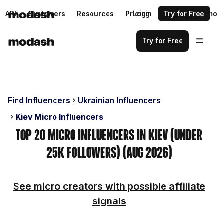
API
Customers
Resources
Pricing
Login
Request a demo
Try for Free
Try for Free
Find Influencers
Ukrainian Influencers
Kiev Micro Influencers
Top 20 Micro Influencers in Kiev (Under
25k Followers) (Aug 2026)
See micro creators with possible affiliate
signals