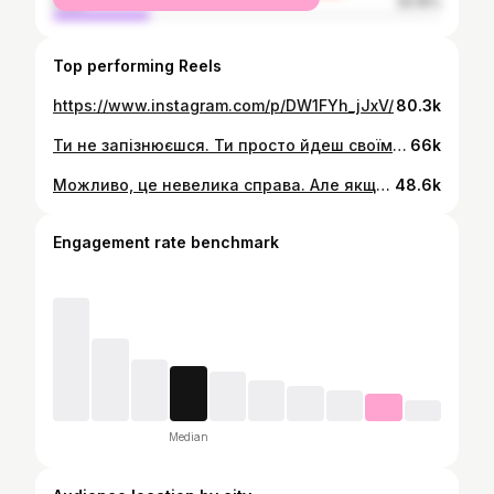
male
25.16%
Top performing Reels
https://www.instagram.com/p/DW1FYh_jJxV/
80.3k
Ти не запізнюєшся. Ти просто йдеш своїм шляхом.
66k
Можливо, це невелика справа. Але якщо вона врятує хоча б одне життя — значить, усе не дарма.🫂
48.6k
Engagement rate benchmark
Median