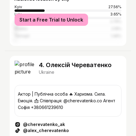
Kyiv
27.56%
Lviv
3.65%
Start a Free Trial to Unlock
Odesa
2.79%
Kharkiv
2.19%
Ternopil
1.46%
4. Олексій Череватенко
Ukraine
Актор | Публічна особа 🔥 Харизма. Сила.
Емоція. 📩 Співпраця: @cherevatenko.co Агент
Софія +380661239610
@cherevatenko_ak
@alex_cherevatenko