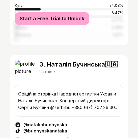
Kyiv
24.08%
Lviv
6.47%
Start a Free Trial to Unlock
Odesa
4.77%
Kharkiv
3.38%
Vinnytsia
1.67%
3. Наталія Бучинська🇺🇦
Ukraine
Офіційна сторінка Народної артистки України
Наталії Бучинської Концертний директор:
Сергій Букшин @serhiibu +380 (67) 702 26 30
Премʼєра ⬇️
@nataliabuchynska
@buchynskanatalia