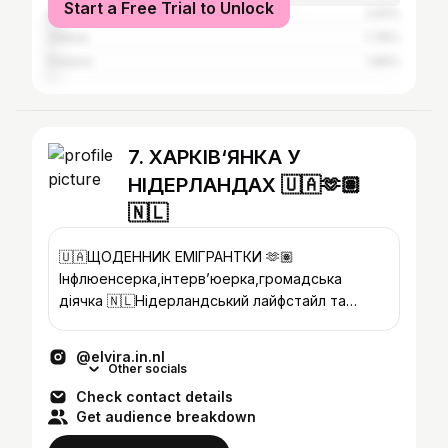
Start a Free Trial to Unlock
Lviv
2.61%
Odesa
1.76%
Poltava
1.65%
7. ХАРКІВ‘ЯНКА У
НІДЕРЛАНДАХ 🇺🇦🫶🏽
🇳🇱
🇺🇦ЩОДЕННИК ЕМІГРАНТКИ 🫶🏽
Інфлюенсерка,інтерв’юерка,громадська
діячка 🇳🇱Нідерландський лайфстайл та
корисний контент ❤️‍🔥Співпраця 👉🏼
@elvira.in.nl.pr
@elvira.in.nl
Other socials
Check contact details
Get audience breakdown