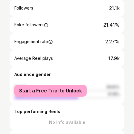
21.1k
Followers
21.41%
Fake followers
2.27%
Engagement rate
17.9k
Average Reel plays
Audience gender
female
38.82%
Start a Free Trial to Unlock
male
61.18%
Top performing Reels
No info available