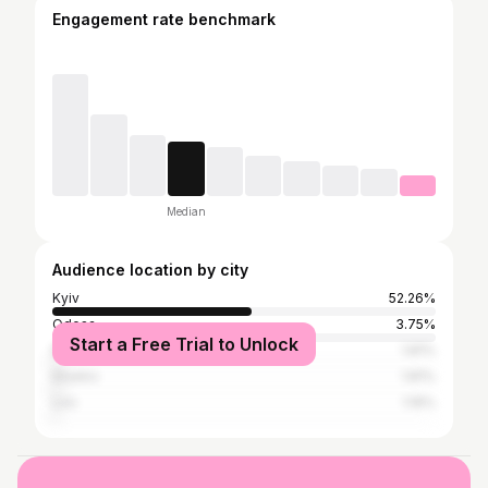
Engagement rate benchmark
Median
Audience location by city
Kyiv
52.26%
Odesa
3.75%
Start a Free Trial to Unlock
Moscow
1.81%
Kharkiv
1.81%
Lviv
1.16%