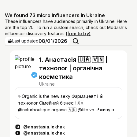
We found 73 micro Influencers in Ukraine
These influencers have audiences primarily in Ukraine. Here
are the top 20. To run a custom search, check out Modash's
influencer discovery features
(free to try)
.
08/01/2026
Last updated
1. Анастасія 🇺🇦 🇻🇳 |
технолог | органічна
косметика
Ukraine
✨Organic is the new sexy Фармацевт і 🧴
технолог Сімейний бізнес: 🇺🇦
@naturboutique.organic 🇻🇳 @fito.vn 📍живу в
🇬🇧 Купити Гайди 🧴👇
@anastasia.lekhak
@anastasia.lekhak