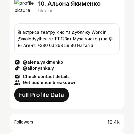
10. Альона Якименко
Ukraine
🎬 актриса театру,кіно та дубляжу Work in
@molodyytheatre TT:123к+ Муза мистецтва 🍃
🌬️ Агент: +380 63 368 59 86 Наталія
@alena.yakimenko
@alionyshka.y
Check contact details
Get audience breakdown
Full Profile Data
19.4k
Followers