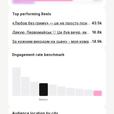
Top performing Reels
«Любов без гриму» — це не просто пісня, а дуже доросла, чесна розмова про почуття. Без прикрас, без ролей, без гри “хто сильніший”. Саме тому вона так зачепила серця тисяч людей ❤️ Цю та багато інших ваших улюблених пісень ви скоро почуєте в моєму Всеукраїнському турі 🇺🇦 З графіком ви можете ознайомитися за посиланням в шапці профілю ✨ @suhanov.official @my.music.hall @olenamozgova1
43.5k
Дякую, Первомайськ 🤍 Це був вечір, який ще довго звучатиме в серці… Дякую за кожну емоцію, за квіти, за любов, яку ви дарували. До нової зустрічі, мій Первомайськ 💫
16.8k
За кожним виходом на сцену - моя команда. Дякую за вашу відданість, силу і любов до справи ❤️ @serhiibu @malexsound @yurikfender @volodymyrtsap1981 @sashamilow @viki_langelo Олександр Рудь
14.9k
Engagement rate benchmark
Median
Audience location by city