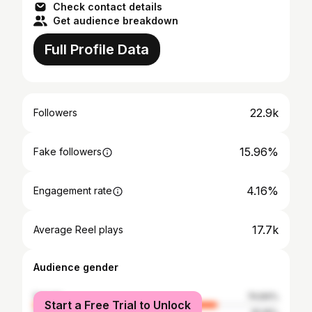
Check contact details
Get audience breakdown
Full Profile Data
22.9k
Followers
15.96%
Fake followers
4.16%
Engagement rate
17.7k
Average Reel plays
Audience gender
female
74.84%
Start a Free Trial to Unlock