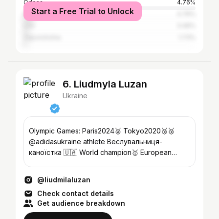
Odesa
4.76%
Start a Free Trial to Unlock
Kharkiv
4.76%
Lviv
3.46%
Zaporizhzhia
1.73%
6. Liudmyla Luzan
Ukraine
Olympic Games: Paris2024🥈 Tokyo2020🥈🥉
@adidasukraine athlete Веслувальниця-
каноїстка 🇺🇦 World champion🥇 European
champion🥇
@liudmilaluzan
Check contact details
Get audience breakdown