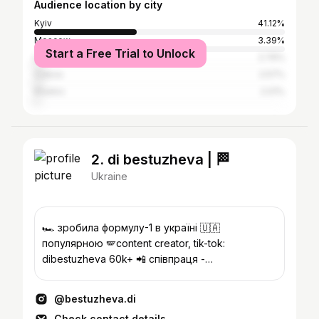
Audience location by city
Kyiv
41.12%
Moscow
3.39%
Start a Free Trial to Unlock
Lviv
2.76%
Odesa
2.57%
Kharkiv
2.01%
2. di bestuzheva | 🏁
Ukraine
🏎️ зробила формулу-1 в україні 🇺🇦
популярною 🪽content creator, tik-tok:
dibestuzheva 60k+ 📲 співпраця -
@i.am.bestuzheva.di ⠀ 📍Kyiv, Ukraine
@bestuzheva.di
Check contact details