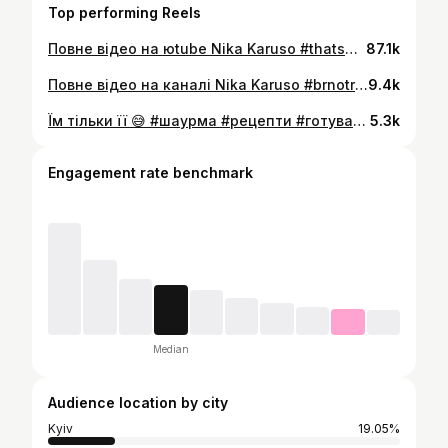
Top performing Reels
Повне відео на юtube Nika Karuso #thatsnotmyneighbor #thatsnotmyneighbour #ценемійсусід #ігри #ігриукраїнською #українськийютуб #летсплей #проходженняукраїнською #проходженняігор
87.1k
Повне відео на каналі Nika Karuso #brnotransit #ігриукраїнською #тренди #смішнінарізки #пов
9.4k
Їм тільки її 😅 #шаурма #рецепти #готування #щопоїсти
5.3k
Engagement rate benchmark
Median
Audience location by city
Kyiv
19.05%