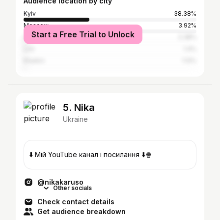
Audience location by city
Kyiv
38.38%
Moscow
3.92%
Start a Free Trial to Unlock
Odesa
2.38%
Lviv
1.4%
Kharkiv
1.12%
5. Nika
Ukraine
⬇️ Мій YouTube канал і посилання ⬇️🍿
@nikakaruso
Other socials
Check contact details
Get audience breakdown