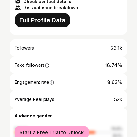
Check contact details
Get audience breakdown
Full Profile Data
23.1k
Followers
18.74%
Fake followers
8.63%
Engagement rate
52k
Average Reel plays
Audience gender
female
74.9%
Start a Free Trial to Unlock
male
25.1%