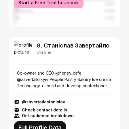
Start a Free Trial to Unlock
Odesa
5.91%
Amsterdam
3.29%
Lviv
2.37%
8. Станіслав Завертайло
Ukraine
Co-owner and CEO @honey_cafe
@zavertailo.kyiv People Pastry Bakery Ice cream
Technology • I build and develop confectionery
art in Ukraine
@zavertailostanislav
Check contact details
Get audience breakdown
Full Profile Data