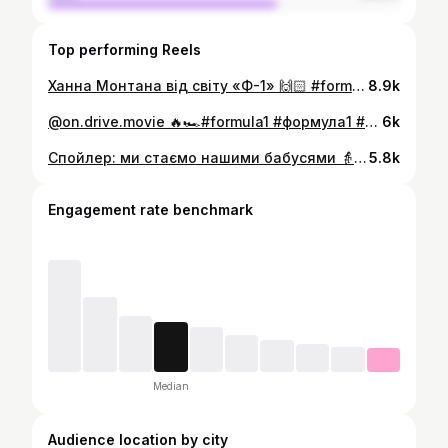
Top performing Reels
Ханна Монтана від світу «Ф-1» 🙌🏻 #formula1 #формула1
8.9k
@on.drive.movie 🔥🏎️#formula1 #формула1 #ф1 #f1
6k
Спойлер: ми стаємо нашими бабусями 👵 #кіно #фільми #нетфлікс #netflix #cinema
5.8k
Engagement rate benchmark
Median
Audience location by city