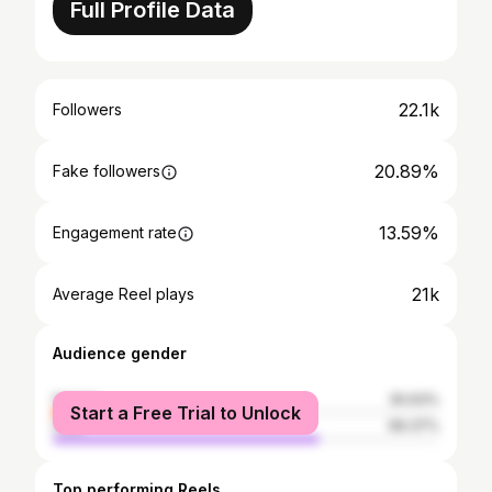
Full Profile Data
22.1k
Followers
20.89%
Fake followers
13.59%
Engagement rate
21k
Average Reel plays
Audience gender
female
30.63%
Start a Free Trial to Unlock
male
69.37%
Top performing Reels