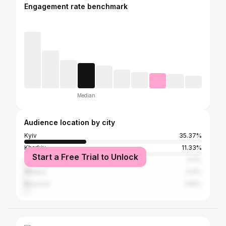
Engagement rate benchmark
Median
Audience location by city
Kyiv
35.37%
Kharkiv
11.33%
Start a Free Trial to Unlock
Odesa
3.11%
Antalya
2.12%
Moscow
1.99%