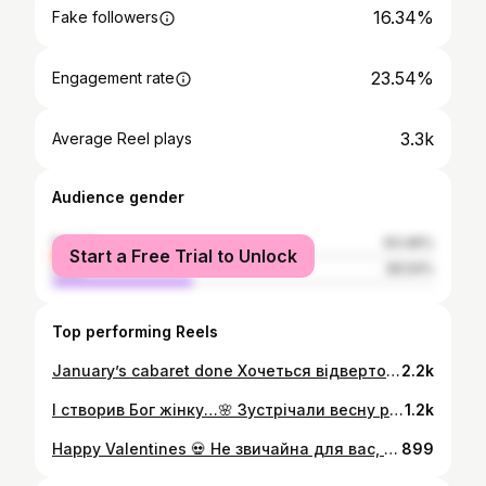
16.34%
Fake followers
23.54%
Engagement rate
3.3k
Average Reel plays
Audience gender
female
63.46%
Start a Free Trial to Unlock
male
36.54%
Top performing Reels
January’s cabaret done Хочеться відвертості, правда?
2.2k
І створив Бог жінку…🌸 Зустрічали весну разом з @oliaviflinzider ❤️🌸🌸🌸 Сила жінки - в підтримці та сестринстві іншої жінки🤍
1.2k
Happy Valentines 💀 Не звичайна для вас, але така звичайна для себе Дякую, @feizullaieva.ph за підтримку швидкої та шаленої ідеї ! Оголені нерви, напруга, електрика
899