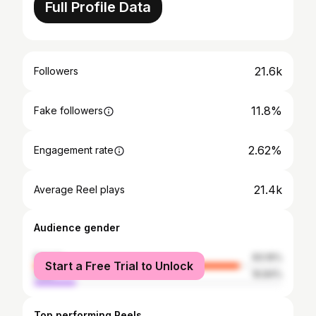
Full Profile Data
21.6k
Followers
11.8%
Fake followers
2.62%
Engagement rate
21.4k
Average Reel plays
Audience gender
female
83.16%
Start a Free Trial to Unlock
male
16.84%
Top performing Reels