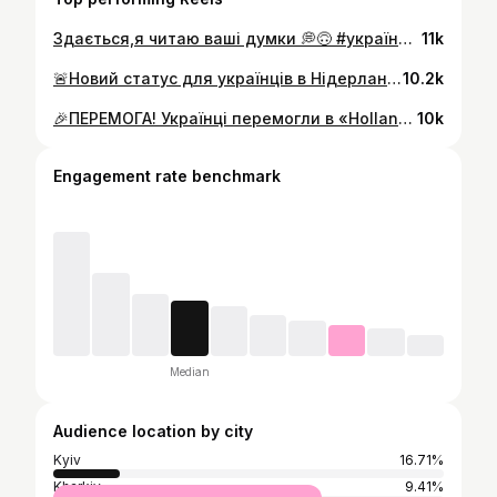
Здається,я читаю ваші думки 💭🙃 #українцівнідерландах #нідерланди #українцізакордоном #еміграція #українцівнімеччини #українцівбельгії
11k
🚨Новий статус для українців в Нідерландах🇳🇱 Як вам такі новини?! Сьогодні вперше зʼявилось офіційне повідомлення стосовно нашого майбутнього тут 🥹 і лише від цього факту стає трохи легше дихати. Посилання залишаю в шапці профілю 🔗 Оберіть в опитуванні,ви хочете інтегруватись тут або повернутись в Україну?🤔👇🏼 #українцівнідерландах #нідерланди #українцізакордоном #амстердам #роттердам
10.2k
🎉ПЕРЕМОГА! Українці перемогли в «Holland’s Got Talent»🇳🇱❤️‍🔥🇺🇦 Емоції переповнюють! Неймовірно пишаємось @_vero.rakitina_ @vlad_detiuchenko 🥹🫶🏼 Те,що ви робите-викликає мурахи та сльози,повагу та гордість!❤️‍🔥🇺🇦 Нам пощастило бути присутніми на перегляді фінального випуску разом з Веронікою та Владиславом і розділити ці емоції, які передаються навіть крізь екран🥹 ВІТАЄМО!🎉 #українцівнідерландах #українцізакордоном #нідерланди #українцівєвропі #роттердам #амстердам #українськібіженці
10k
Engagement rate benchmark
Median
Audience location by city
Kyiv
16.71%
Kharkiv
9.41%