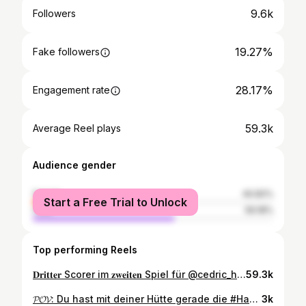
9.6k
Followers
19.27%
Fake followers
28.17%
Engagement rate
59.3k
Average Reel plays
Audience gender
female
40.82%
Start a Free Trial to Unlock
male
59.18%
Top performing Reels
𝐃𝐫𝐢𝐭𝐭𝐞𝐫 Scorer im 𝐳𝐰𝐞𝐢𝐭𝐞𝐧 Spiel für @cedric_harenbrock8! 👊 💥 Trotz Niederlage wollen wir euch diesen schicken Spielzug nicht vorenthalten. ______________ #rotweissessen #rwessen #rwe1907 #immeRWEiter #hafenstraße #nurderrwe
59.3k
𝓟𝓞𝓥: Du hast mit deiner Hütte gerade die #Hafenstraße zum Beben gebracht! 😍🤜🤛 🙋‍♂️ @cedric_harenbrock8 ______________ #rotweissessen #rwessen #rwe1907 #immeRWEiter #hafenstraße #nurderrwe
3k