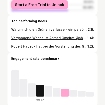
female
30.52%
Start a Free Trial to Unlock
male
69.48%
Top performing Reels
Warum ich die #Grünen verlasse – ein persönliches Statement Von Beginn meiner politischen Laufbahn vor über zwanzig Jahren war mein einziges Ziel, an der Seite der gesellschaftlich Schwächeren zu stehen und für einen gerechten und umfassenden #Frieden einzutreten. Ich habe daran mit gearbeitet, Migranten und Geflüchtete in die deutsche Gesellschaft zu integrieren und ihnen zu ihren grundlegenden Menschenrechten zu verhelfen – angefangen bei einem sicheren Aufenthalt bis hin zu einem dauerhaften Aufenthaltsrecht. Um diese Ziele zu erreichen, war es notwendig, einer Partei beizutreten, deren #Politik und Grundsätze mit diesen Werten übereinstimmen. Ich habe mich für die Grünen entschieden, weil sie eine Partei waren, die diese Ziele ebenfalls verfolgte. Die Grünen setzten sich für Frieden, ein gemeinsames Miteinander und die Verteidigung der Menschenrechte und der Rechte von Minderheiten ein. Doch mit der Zeit fand ich mich zunehmend isoliert innerhalb der Grünen. Um fair zu sein: Am Anfang wurde meine Stimme gehört, und ich fand Unterstützung für meine Anliegen von einigen Parteimitgliedern, die mich in vielen Fragen unterstützten. Niemand kann bestreiten, dass der Ukraine-Krieg und der Krieg in #Gaza eine deutliche Veränderung in der deutschen Haltung auf der politischen Weltbühne ausgelöst haben. Doch besonders betroffen sind auch die Mitglieder der Grünen. Als Mitglied dieser Partei bin ich einst einer Friedenspartei beigetreten, die Waffenlieferungen in Kriegsgebiete stets abgelehnt hat. Mit dem klaren Bekenntnis der Grünen zu einer einseitigen Perspektive auf den Krieg in Gaza und ihrer Unterstützung von Maßnahmen, die ich mit meinen humanitären Werten nicht vereinbaren kann, stehe ich heute vor einer Entscheidung, die mich zutiefst beschäftigt.
2.1k
Vergangene Woche ist Ahmad Omeirat @ahmad.omeirat.ruhr , Ratsherr in Essen, nach mehr als 14 Jahren aus der Fraktion der Grünen im Essener Stadtrat und der Partei ausgetreten. @elkhatibjules hat mit ihm über seine Motive, die Veränderung der Grünen, den Gazakrieg, Rassismus und zukünftige Ziele gesprochen. Das gesamte Interview gibt es auf www.etosmedia.de #essen #Gaza #Rassismus #grüne #Humanismus #Frieden
1.4k
Robert Habeck hat bei der Vorstellung des Grünen Wahlprogramms, den Kampf gegen "Clan-Kriminalität" beschworen, damit zeigt er deutlich, dass ihm Wählerstimmen wichtiger sind als eine ehrliche Debatte über Kriminalität, die Kriminalität den Kampf ansagt statt Minderheiten zu stigmatisieren - Ein Beitrag von @ahmad.omeirat.ruhr, Stadtratsmitglied der Grünen in Essen. Den gesamten Beitrag gibt es auf www.etosmedia.de #grüne #rassismus #libanesen #libanon #diskriminierung #essen
1.2k
Engagement rate benchmark
Median