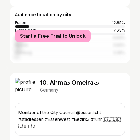
Audience location by city
Essen
12.85%
Düsseldorf
7.63%
Start a Free Trial to Unlock
Berlin
6.83%
Munich
5.62%
Hamburg
3.35%
10. Ahmaد Omeiraت
Germany
Member of the City Council @essenlicht
#stadtessen #EssenWest #Bezirk3 #ruhr 🇩🇪🇱🇧
🇪🇺🇵🇸