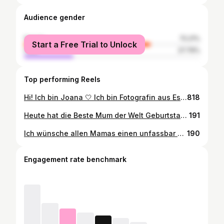
Audience gender
female
72.21%
Start a Free Trial to Unlock
male
27.79%
Top performing Reels
Hi! Ich bin Joana 🤍 Ich bin Fotografin aus Essen. Fotografin für #weddings #coupleshots #newbornshootings #businessshots und vieles mehr! Ich liebe meinen Job und freue mich riesig auf das Jahr 2023! ✨ Vielen Danke an alle, die mir folgen und mich für 2023 gebucht haben. Gemeinsam werden wir eine geile Zeit haben! 📸 #business #businesswoman #photography #weddingphotography
818
Heute hat die Beste Mum der Welt Geburtstag! Nämlich meine!!! Happy Birthday!!! 🥳🤩🥰😍
191
Ich wünsche allen Mamas einen unfassbar schönen Muttertag <3 #muttertag #muttertagsgeschenk #mothersday #mama #geschenkideen #geschenk #hochzeit #liebe #traumklick #love #geburtstag #mutter #handmade #geschenkidee #geschenke #familie #mutterliebe #blumen #valentinstag #vatertag #danke
190
Engagement rate benchmark