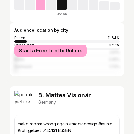
Median
Audience location by city
Essen
11.64%
Düsseldorf
3.22%
Start a Free Trial to Unlock
Cologne
2.51%
Berlin
2.45%
Dortmund
1.73%
8. Mattes Visionär
Germany
make racism wrong again #mediadesign #music
#ruhrgebiet 📍45131 ESSEN