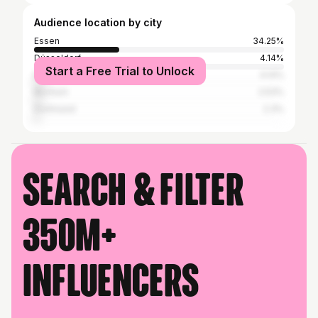
Audience location by city
Essen
34.25%
Düsseldorf
4.14%
Start a Free Trial to Unlock
Berlin
4.14%
Bochum
2.53%
Dortmund
2.3%
Search & filter
350M+
influencers