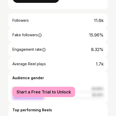
11.6k
Followers
15.96%
Fake followers
8.32%
Engagement rate
1.7k
Average Reel plays
Audience gender
female
64.56%
Start a Free Trial to Unlock
male
35.44%
Top performing Reels