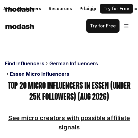
API
Customers
Resources
Pricing
Login
Request a demo
Try for Free
Try for Free
Find Influencers
German Influencers
Essen Micro Influencers
Top 20 Micro Influencers in Essen (Under
25k Followers) (Aug 2026)
See micro creators with possible affiliate
signals