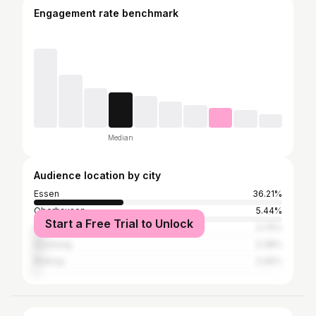
Engagement rate benchmark
Median
Audience location by city
Essen
36.21%
Oberhausen
5.44%
Start a Free Trial to Unlock
Gelsenkirchen
3.75%
Duisburg
3.38%
Bottrop
2.06%