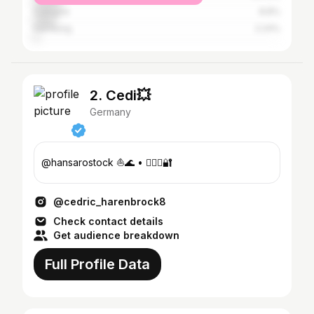
Cologne
8.8%
Hamburg
2.24%
2. Cedi💥
Germany
@hansarostock ⛵️🌊 • 👱🏻‍♀️🔐
@cedric_harenbrock8
Check contact details
Get audience breakdown
Full Profile Data