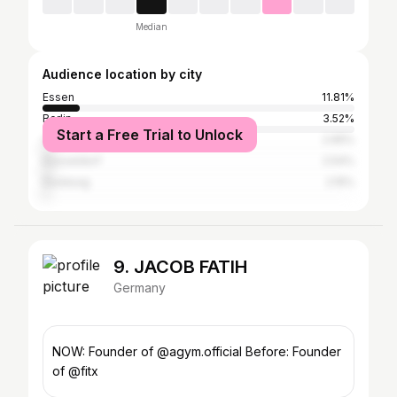
Median
Audience location by city
Essen
11.81%
Berlin
3.52%
Start a Free Trial to Unlock
Cologne
2.65%
Düsseldorf
2.54%
Duisburg
2.15%
9. JACOB FATIH
Germany
NOW: Founder of @agym.official Before: Founder
of @fitx