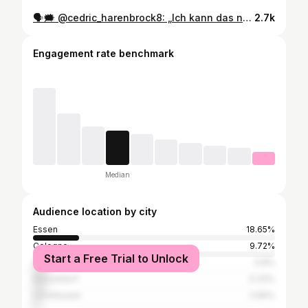
🗣🗯 @cedric_harenbrock8: „Ich kann das noch gar nicht realisieren. Der Rasen voll mit Fans ist genau das, wovon man wochenlang geträumt hat. Vor fünf, sechs Wochen hatte ich diesen Traum und die Vorstellung, was passiert, wenn wir es nicht schaffen, zugleich im Kopf. In der Mannschaft wollte es aber jeder! Es ist einfach einhundert mal krasser, als wir uns das vorgestellt haben. Jetzt feiern wir durch!“ ____________ #rotweissessen #rwessen #rwe1907 #immeRWEiter #hafenstraße
2.7k
Engagement rate benchmark
Median
Audience location by city
Essen
18.65%
Cologne
9.72%
Start a Free Trial to Unlock
Wuppertal
5.8%
Düsseldorf
5.33%
Leverkusen
2.66%