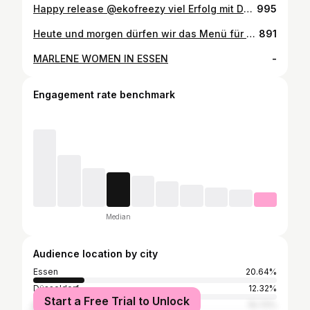
Happy release @ekofreezy viel Erfolg mit Deinem Album bro 🙌🏾 #support @ceye_essen
995
Heute und morgen dürfen wir das Menü für den @nachhaltigkeitspreis kochen 🙌🏾 in Zusammenarbeit mit dem @maritimhotelduesseldorf .. @schote_restaurant @dasmuellers #relaischateaux #michelinguide @johyppolito @jrn_meyer @ceye_essen
891
MARLENE WOMEN IN ESSEN
-
Engagement rate benchmark
Median
Audience location by city
Essen
20.64%
Düsseldorf
12.32%
Start a Free Trial to Unlock
Berlin
10.72%