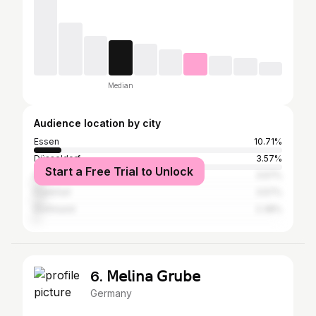
Median
Audience location by city
Essen
10.71%
Düsseldorf
3.57%
Start a Free Trial to Unlock
Hamburg
3.57%
Frankfurt
3.57%
Dortmund
2.38%
6. 𝖬𝖾𝗅𝗂𝗇𝖺 𝖦𝗋𝗎𝖻𝖾
Germany