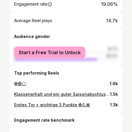
19.06%
Engagement rate
14.7k
Average Reel plays
Audience gender
female
19.7%
Start a Free Trial to Unlock
male
80.3%
Top performing Reels
⚽️🔴⚪️
1.6k
Klassenerhalt und ein guter Saisonabschluss ✅🫶🏾
1.5k
Erstes Tor + wichtige 3 Punkte ⚽️💪🏾
1.3k
Engagement rate benchmark