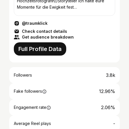
Hochzeitsfotografin//Storyteller Ich halte eure
Momente für die Ewigkeit fest
People/Business/Location/Home Essen & überall
@traumklick
Check contact details
Get audience breakdown
Full Profile Data
3.8k
Followers
12.96%
Fake followers
2.06%
Engagement rate
-
Average Reel plays