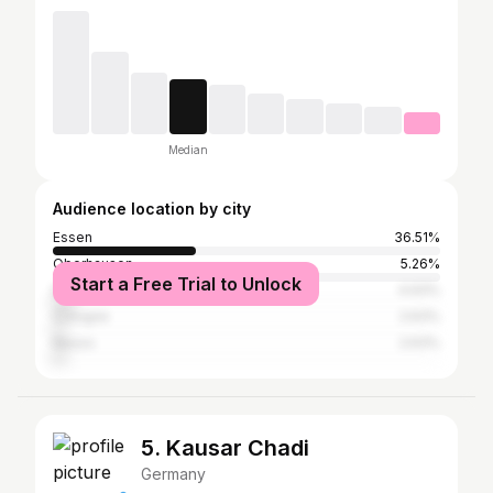
Median
Audience location by city
Essen
36.51%
Oberhausen
5.26%
Start a Free Trial to Unlock
Düsseldorf
4.93%
Cologne
2.63%
Neuss
2.63%
5. Kausar Chadi
Germany