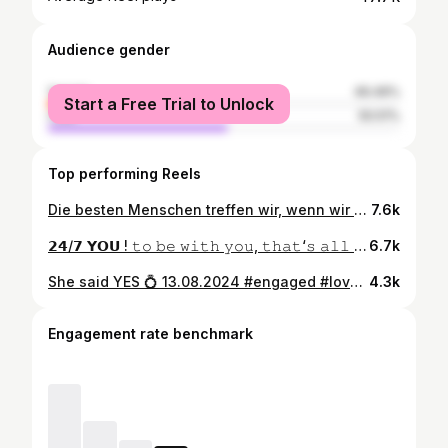
Audience gender
female
49.49%
Start a Free Trial to Unlock
male
50.51%
Top performing Reels
Die besten Menschen treffen wir, wenn wir gar nicht nach ihnen suchen ♥️🦦 #love #lieblingsmensch
7.6k
𝟮𝟰/𝟳 𝗬𝗢𝗨 ! 𝚝𝚘 𝚋𝚎 𝚠𝚒𝚝𝚑 𝚢𝚘𝚞, 𝚝𝚑𝚊𝚝‘𝚜 𝚊𝚕𝚕 𝚒 𝚠𝚊𝚗𝚝 ♥️ • #love #lieblingsmensch #happy #couple #bestfriend #loveyou @maurice.grube
6.7k
She said YES 💍 13.08.2024 #engaged #love #futurewife
4.3k
Engagement rate benchmark