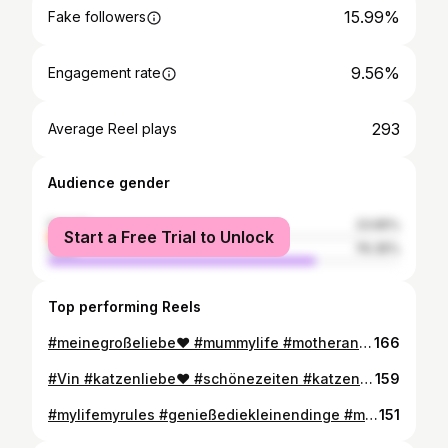
15.99%
Fake followers
9.56%
Engagement rate
293
Average Reel plays
Audience gender
female
23.65%
Start a Free Trial to Unlock
male
76.35%
Top performing Reels
#meinegroßeliebe❤️ #mummylife #motherandson #glücklichmitdiranmeinerseite #unsgibtesnurimdoppelpack #liebepur❤️ #zufriedenheit #alleinerziehendemama #stolzaufdich #küsschengeben Von deinen Kindern lernst du mehr, als sie von dir.🙏💫
166
#Vin #katzenliebe❤️ #schönezeiten #katzenaufinstagram #weissekatze #taubekatze #liebenswert #tieresinddiebesserenmenschen #katzenfotografie #tieresindfamilie
159
#mylifemyrules #genießediekleinendinge #momentevergehenerinnerungenbleiben #inkedgirl #inkedlove #inked #motivated #seiimmerduselbst❤️ #lebenundlebenlassen✌️ #backtoblonde #mommylife #lovelife
151