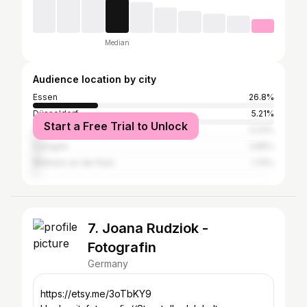
Median
Audience location by city
Essen
26.8%
Düsseldorf
5.21%
Start a Free Trial to Unlock
Oberhausen
3.23%
Cologne
2.85%
Mülheim an der Ruhr
1.74%
7. Joana Rudziok -
Fotografin
Germany
https://etsy.me/3oTbKY9