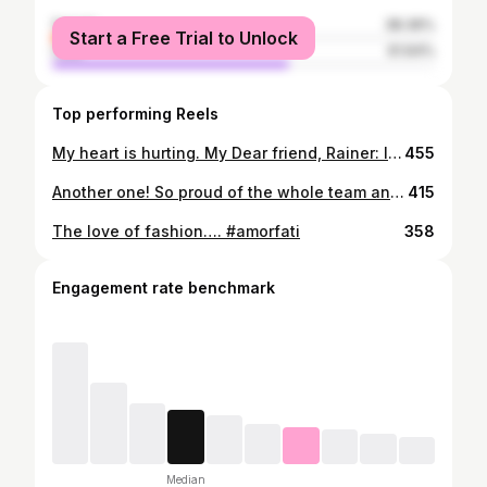
female
38.36%
Start a Free Trial to Unlock
male
61.64%
Top performing Reels
My heart is hurting. My Dear friend, Rainer: I can’t find the right words for the horrible accident that happened to you and your family, but I will try. I carry deep sorrow and can hardly cope with your terrible fate. Even though I was considered a rival or even a traitor to you during the last 15 years, I always considered you my foster father and mentor and also spoke of you as such. I will never be able to be grateful enough to you for everything you taught me and for the unforgettable time we had. I owe everything to you! Despite the radio silence, I have always thought a lot about you and wish I have had a different connection with you lately - unfortunately, that was not desired by you. You had your reasons to break off contact with me, which I absolutely respect. This picture of us has been hanging on my fridge since the day we took it. I never took it down because in my heart you were always considered a friend. When life ends like this, it is hard to even start to accept it. I am having sleepless nights trying to understand why this tragedy happened to you and your family and I just find cannot find an answer. I will always remember you and be grateful for having known you. Rest in Peace. 🕊
455
Another one! So proud of the whole team and especially Marc André Pfeiffer for the grand opening of Wellnest in Hamburg! It's an amazing product that will bring private wellness to the city. Go check it out and book your nest. #wellnest #privatespa #wellbeing #entspannung
415
The love of fashion…. #amorfati
358
Engagement rate benchmark
Median