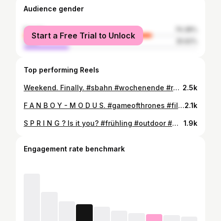
Audience gender
female
74.38%
Start a Free Trial to Unlock
male
25.62%
Top performing Reels
Weekend. Finally. #sbahn #wochenende #ruhrpott
2.5k
F A N B O Y - M O D U S. #gameofthrones #filmlocation #nameoftherose
2.1k
S P R I N G ? Is it you? #frühling #outdoor #weekend • 📷 @empiredelouie
1.9k
Engagement rate benchmark