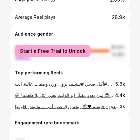
28.9k
Average Reel plays
Audience gender
female
85.62%
Start a Free Trial to Unlock
male
14.38%
Top performing Reels
قالولي إنو الدايت يعني حرمان… وأنا أثبتلهم العكس 🤭🔥 لتحضير سندويشين بتحتاج: ٢ خبز ساندويش أسمر بيضتين مسلوقين علبة تونا بالمَيّ خيار مخلّل بصل أحمر بقدونس فرش ملعقتين كبار سكايَر ملعقة كبيرة مايونيز لايت ملعقة صغيرة خردل ملح، فلفل، وبودرة ثوم شريحتين جبنة لايت بندورة خيار خس للصوص: سيراتشا، كاتشاب زيرو، سكايَر، مايونيز لايت، وخردل. لكل ساندويش: حوالي ٥٠٠ سعرة حرارية و٤٠ غرام بروتين طعمه بيجنّن، غني بالبروتين، بيساعد على نزول الوزن، وبيشبع كتير. 🔥💪 #بروتين #تونا #ساندويش #أكل_صحي #تنشيف نزول_وزن وصفات_عالية_الب
5.6k
🤭 إنت عربي وعم تعمل دايت؟ يعني عم تحاول تنسى البطاطا والمخلّل؟ مستحيل! بس مين قال إنو الأكل الطيّب لازم يكون مليان سعرات؟ 😌 🥔 سلطة بطاطا عالية بالبروتين 📝 المكوّنات: • 200غ بطاطا • بيضتين مسلوقين • خيار مخلّل • حبّة فليفلة • حبّة بصل • شبت • سماق 🥣 للصلصة: • 200غ سكاير • شوي من ميّ المخلّل • 1 ملعقة صغيرة خردل • 1 ملعقة صغيرة مايونيز لايت • ملح وفلفل 📊 القيم الغذائية (للطبق كامل): 🔥 حوالي 535 سعرة حرارية 💪 39غ بروتين 🍞 52غ كاربوهيدرات 🥑 16غ دهون طعمتها بتذكّر بسلطة البطاطا تبع البيت، بس بنسخة أخف وأعلى بالبروتين. 😍 مين بعدو مفكّر إنو الدايت يعني أكل بلا طعمة؟ 😂
4.4k
ريحة ورق عنب أمي… ما بقدر قاومها 🥹❤️ حتى بالدايت 💪🏻🍇 قالولي إنّو ورق العنب بالزيت ممنوع بالدايت… هيدا الطبق كفّى تقريباً لـ 7–8 أشخاص. مكوّنات الطنجرة: 🍇 750 غ ورق عنب 🍚 300 غ رز 🌿 ربطة بقدونس 🌱 بصل أخضر 🍅 1–2 بندورة 🌿 نعنع طازة 🥄 ملعقة كبيرة معجون فليفلة 🥄 ملعقة كبيرة معجون بندورة 🥄 ملعقتين كبار دبس رمان 🧂 ملح، فلفل، سماق وكمّون وضفنا كمان: 🥔 3 حبات بطاطا صغار لوسط 🥕 جزرتين 🌶️ 2 فليفلة مدببة 🍋 عصير حامض ❤️ حبّة رمان للصوص: 🥄 ملعقة كبيرة معجون بندورة 🥄 ملعقة كبيرة معجون فليفلة 🫒 ملعقتين كبار زيت زيتون للطنجرة كلها 🥄 ملعقة كبيرة دبس رمان ➡️ مجموع السعرات الحرارية للطنجرة كلها حوالي 2100–2300 سعرة حرارية 😅 ➡️ إذا قسمناها على 8 حصص، الحصة الواحدة حوالي 250–290 سعرة حرارية فقط 💪🏻 ليش مناسب للدايت؟ ✅ غني بالألياف ✅ بيشبع لفترة طويلة ✅ مليان فيتامينات ومعادن ✅ حجمه كبير وسعراته معتدلة ✅ بس ملعقتين كبار زيت زيتون للطنجرة كلها شو ناقص ليصير وجبة متكاملة؟ 💪🏻 بروتين! 🥣 لبنة، زبادي أو جاجيك 🍗 صدر دجاج 🥩 لحمة هبرة قليلة الدهن 🫘 عدس أو حمص مش كل أكلة فيها رز يعني ممنوعة بالدايت… المهم الكمية، المكونات وطريق
3k
Engagement rate benchmark