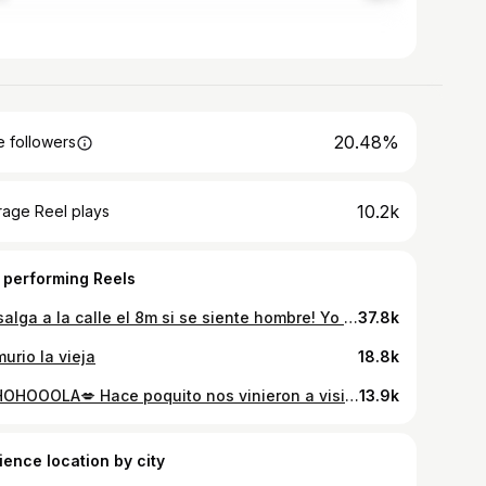
20.48%
 followers
10.2k
rage Reel plays
 performing Reels
No salga a la calle el 8m si se siente hombre! Yo en lo personal no estoy de acuerdo. las mujeres brillan solas no necesitan ni un cola ni menos de un hetero pa figurar! Txiaoooo
37.8k
urio la vieja
18.8k
HOHOHOOOLA💋 Hace poquito nos vinieron a visitar los chicos de @metalengua para que los dejásemos diiiiviinos para sus próximas presentaciones. Nos encanta trabajar con artistas nacionales que nos traen ideas creativas que amamos hacer realidad. Y tú? Qué estas esperando para atreverte con ese cambio a morir? *Trabajo por: @mariconsombra Asistencia: @nyanyacolors
13.9k
ience location by city