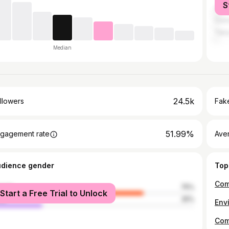
S
Viña
Con
Talc
Median
24.5k
llowers
Fake
51.99%
gagement rate
Ave
udience gender
Top
male
75%
Start a Free Trial to Unlock
le
25%