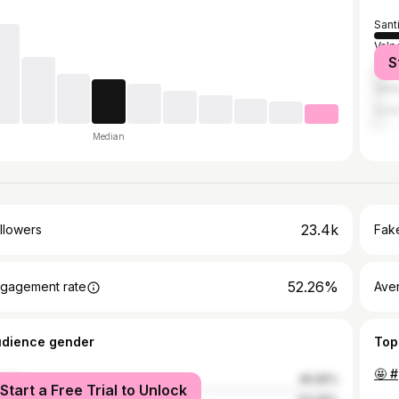
Sant
Valp
S
Viña
Vald
Con
Median
23.4k
llowers
Fake
52.26%
gagement rate
Ave
udience gender
Top
male
36.95%
Start a Free Trial to Unlock