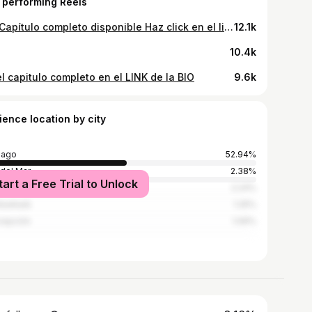
 performing Reels
🚨🎙️ Capítulo completo disponible Haz click en el link de la BIO ✨ Encuéntranos en Spotify o YouTube como Sin Ofender Podcast #podcastchile #chilepodcast #podcastargentina #podcastmexico #podcastespaña
12.1k
10.4k
l capitulo completo en el LINK de la BIO
9.6k
ience location by city
iago
52.94%
 del Mar
2.38%
tart a Free Trial to Unlock
2.24%
barbalá
1.25%
cepción
1.06%