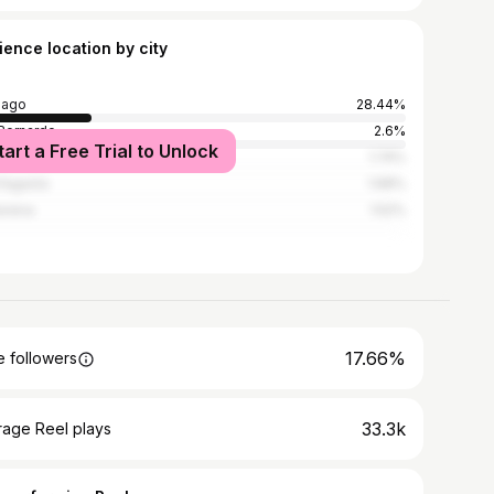
ience location by city
iago
28.44%
Bernardo
2.6%
tart a Free Trial to Unlock
araíso
1.74%
fagasta
1.68%
erena
1.52%
17.66%
 followers
33.3k
rage Reel plays