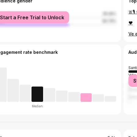
udience gender
Top
male
39.26%
Start a Free Trial to Unlock
le
60.74%
❤️
Ve e
ngagement rate benchmark
Aud
Sant
Viña
S
Buin
Com
Con
Median