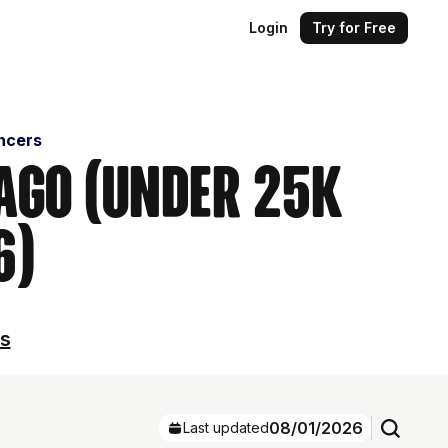
Login
Try for Free
encers
iago (Under 25k
6)
ls
08/01/2026
Last updated