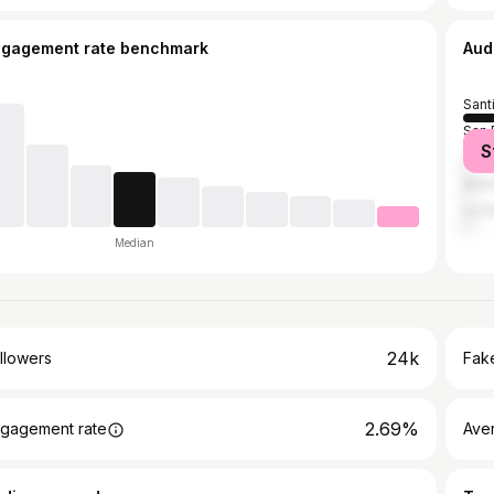
ngagement rate benchmark
Aud
Sant
San 
S
Valp
Anto
La S
Median
24k
llowers
Fake
2.69%
gagement rate
Ave