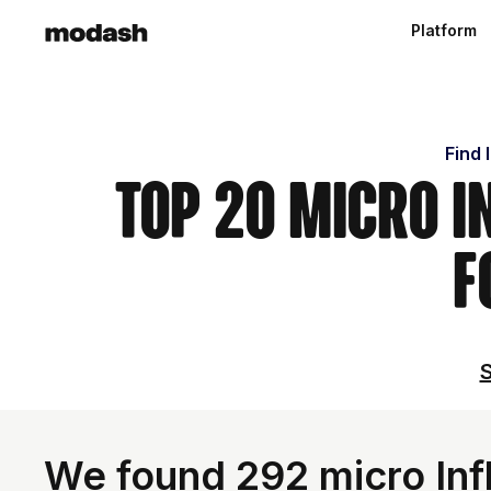
Platform
Find 
Top 20 Micro I
F
S
We found 292 micro Infl