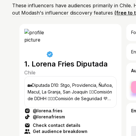
These influencers have audiences primarily in Chile.
out Modash's influencer discovery features
(free to t
Fo
En
1. Lorena Fries Diputada
A
Chile
fe
🏡Diputada D10: Stgo, Providencia, Ñuñoa,
ma
Macul, La Granja, San Joaquín ✊🏻Comisión
de DDHH 👷🏼‍♀️Comisión de Seguridad 💜
Feminista 📍@convergenciasocial
@lorena.fries
E
@lorenafriesm
Check contact details
Get audience breakdown