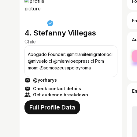
Fo
En
4. Stefanny Villegas
A
Chile
fe
Abogado Founder: @mitramitemigratoriocl
ma
@mivuelo.cl @mienvioexpress.cl Pom
mom: @somoszeusapoloyroma
@yorharys
Check contact details
E
Get audience breakdown
Full Profile Data