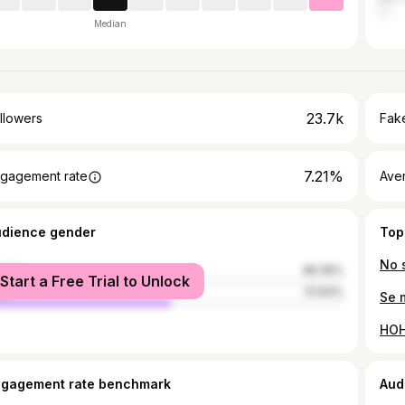
Median
23.7k
llowers
Fake
7.21%
gagement rate
Ave
udience gender
Top
male
48.36%
Start a Free Trial to Unlock
le
51.64%
Se m
ngagement rate benchmark
Aud