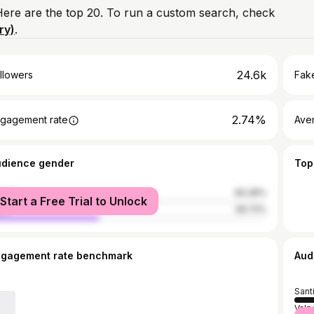
 Here are the top 20. To run a custom search, check
ry)
.
24.6k
llowers
Fake
2.74%
gagement rate
Ave
udience gender
Top
male
60.28%
Start a Free Trial to Unlock
le
39.72%
ngagement rate benchmark
Aud
Sant
Valp