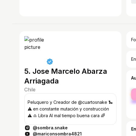
Fo
En
5. Jose Marcelo Abarza
A
Arriagada
Chile
fe
ma
Peluquero y Creador de @cuartosnake 🐍
⚠️ en constante mutación y construcción
⚠️ ♎️ Libra Al mal tiempo buena cara 🌈
@sombra.snake
E
@mariconsombra4821