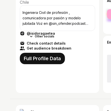
A
Chile
fe
Ingeniera Civil de profesión ,
ma
comunicadora por pasión y modelo
jubilada Voz en @sin_ofender.podcast
Contacto: isidora.gaete@uc.cl
@isidoragaetea
Other socials
E
Check contact details
Get audience breakdown
Full Profile Data