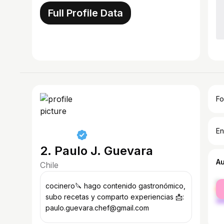
Full Profile Data
Fo
En
2. Paulo J. Guevara
A
Chile
fe
cocinero🔪 hago contenido gastronómico,
ma
subo recetas y comparto experiencias 📩:
paulo.guevara.chef@gmail.com