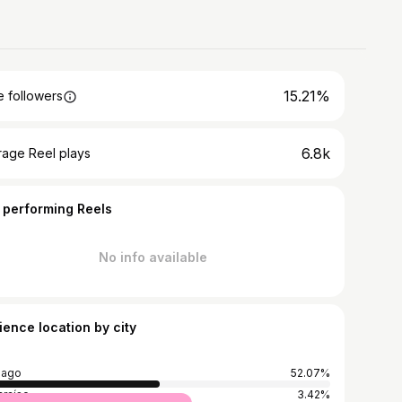
15.21%
 followers
6.8k
rage Reel plays
 performing Reels
No info available
ience location by city
iago
52.07%
araíso
3.42%