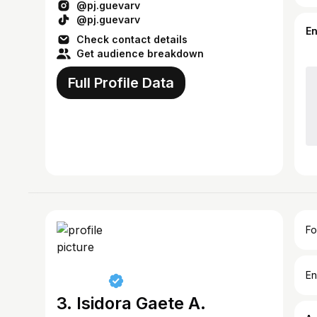
@pj.guevarv
@pj.guevarv
E
Check contact details
Get audience breakdown
Full Profile Data
Fo
En
3. Isidora Gaete A.