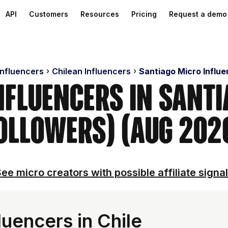
API
Customers
Resources
Pricing
Request a demo
Influencers
Chilean Influencers
Santiago Micro Influ
nfluencers in Sant
ollowers) (Aug 202
ee micro creators with possible affiliate signa
uencers in Chile