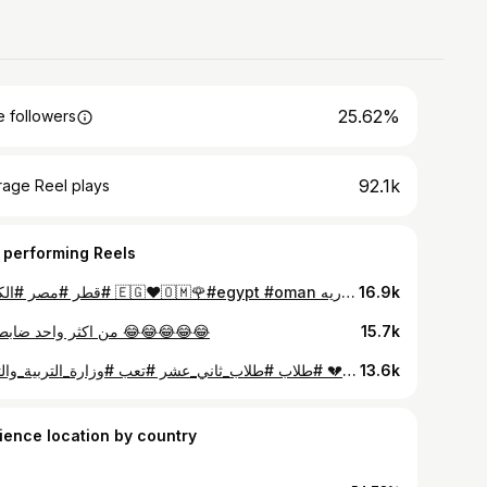
25.62%
 followers
92.1k
rage Reel plays
 performing Reels
⁨ العمانيين في اسكندريه 🇪🇬❤️🇴🇲🌹#egypt #oman #قطر #مصر #الكويت⁩
16.9k
من اكثر واحد ضابطنها ؟ 😂😂😂😂😂
15.7k
خلاص ياخي 💔 #طلاب #طلاب_ثاني_عشر #تعب #وزارة_التربية_والتعليم
13.6k
ience location by country