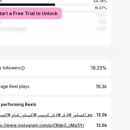
n
54.78%
15.07%
tart a Free Trial to Unlock
i Arabia
5.22%
t
2.9%
ed Arab Emirates
2.32%
18.23%
 followers
16.3k
rage Reel plays
 performing Reels
#اكسبلور #لايك #لايك_كومنت #اكسبلور_فولو #اكسبلور_explore
13.2k
ps://www.instagram.com/p/CKdpG_cMa3Y/
12.5k