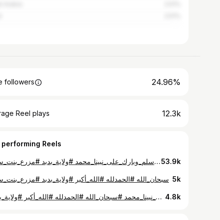
i Arabia
2.51%
d
2.51%
24.96%
 followers
12.3k
rage Reel plays
 performing Reels
#اللهم_انا_نسألك_حسن_الخاتمه #اللهم_اجعلنا_من_اهل_الجنة #اللهم_صل_وسلم_وبارك_على_نبينا_محمد #ولاية_بدبد #مزرع_بنت_سعد
53.9k
سبحان_الله #الحمدلله #الله_أكبر #ولاية_بدبد #مزرع_بنت_س
5k
#اللهم_صل_وسلم_وبارك_على_نبينا_محمد #سبحان_الله #الحمدلله #الله_أكبر #ولاية_بدبد
4.8k