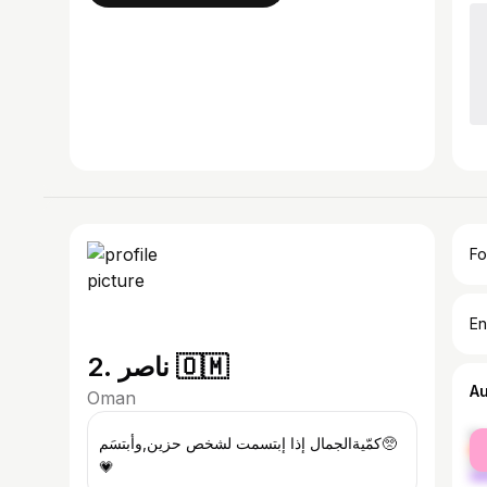
Fo
En
2. ناصر 🇴🇲
A
Oman
fe
‏كمّيةالجمال إذا إبتسمت لشخص حزين,وأبتسَم🥺
ma
💗