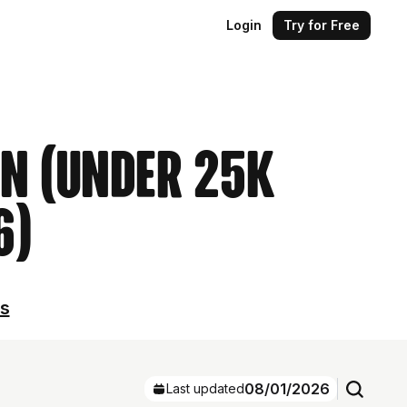
Login
Try for Free
an (Under 25k
6)
ls
08/01/2026
Last updated