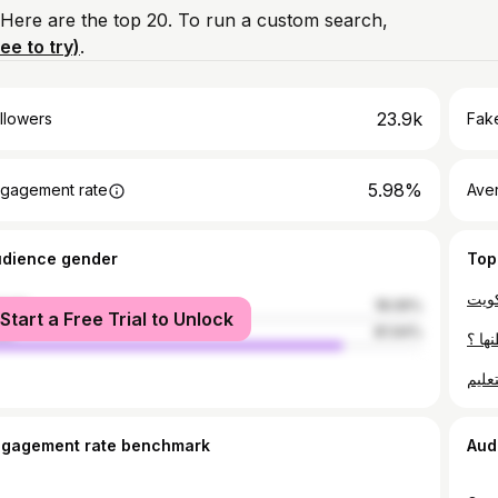
 Here are the top 20. To run a custom search,
ree to try)
.
23.9k
llowers
Fake
5.98%
gagement rate
Ave
udience gender
Top
male
18.06%
Start a Free Trial to Unlock
le
81.94%
ngagement rate benchmark
Aud