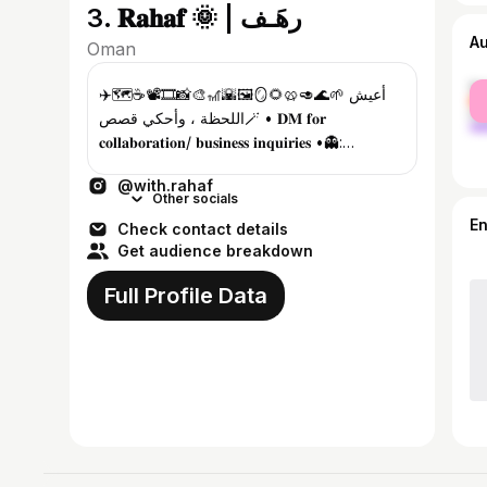
3. 𝐑𝐚𝐡𝐚𝐟 🌞 | رهَـف
A
Oman
fe
✈️🗺️☕️📽️🎞️📸🎨🎢🌇🖼️🪞🌻🥨🥑🌊🌱 أعيش
ma
اللحظة ، وأحكي قصص🪄 • 𝐃𝐌 𝐟𝐨𝐫
𝐜𝐨𝐥𝐥𝐚𝐛𝐨𝐫𝐚𝐭𝐢𝐨𝐧/ 𝐛𝐮𝐬𝐢𝐧𝐞𝐬𝐬 𝐢𝐧𝐪𝐮𝐢𝐫𝐢𝐞𝐬 •👻:
with.rahaf • @wegonext
@with.rahaf
Other socials
E
Check contact details
Get audience breakdown
Full Profile Data