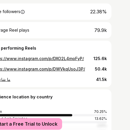
22.38%
 followers
79.9k
rage Reel plays
 performing Reels
ps://www.instagram.com/p/DXO2L4moFyP/
125.6k
ps://www.instagram.com/p/DWVkqUsoJ3P/
50.4k
ما شاء 
41.5k
ience location by country
n
70.25%
ed Arab Emirates
13.62%
tart a Free Trial to Unlock
t
2.51%