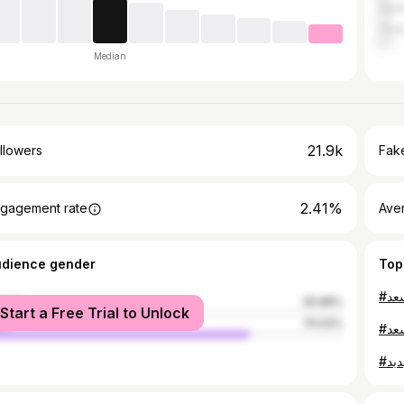
Saud
Cha
Median
21.9k
llowers
Fake
2.41%
gagement rate
Ave
udience gender
Top
male
25.98%
Start a Free Trial to Unlock
le
74.02%
#عد