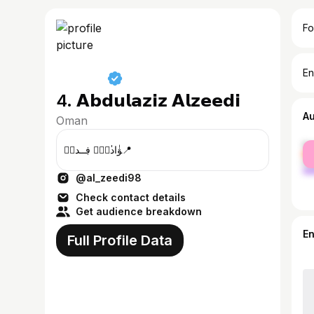
Fo
En
4. 𝗔𝗯𝗱𝘂𝗹𝗮𝘇𝗶𝘇 𝗔𝗹𝘇𝗲𝗲𝗱𝗶
A
Oman
fe
ﯟٰا̍دېْۧ ڣــدۍۧ📍
ma
@al_zeedi98
Check contact details
Get audience breakdown
E
Full Profile Data