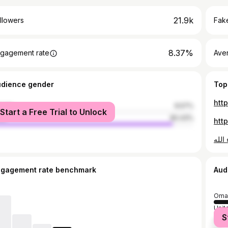
21.9k
llowers
Fake
8.37%
gagement rate
Ave
udience gender
Top
htt
male
9.57%
Start a Free Trial to Unlock
le
90.43%
htt
الله
ngagement rate benchmark
Aud
Oma
Unit
S
Egyp