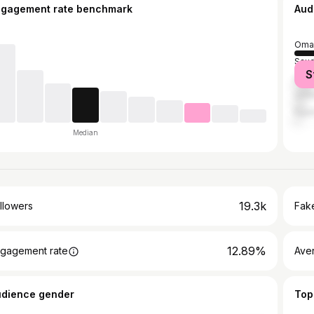
ngagement rate benchmark
Aud
Oma
Saud
S
Iraq
Unit
Egyp
Median
19.3k
llowers
Fake
12.89%
gagement rate
Ave
udience gender
Top