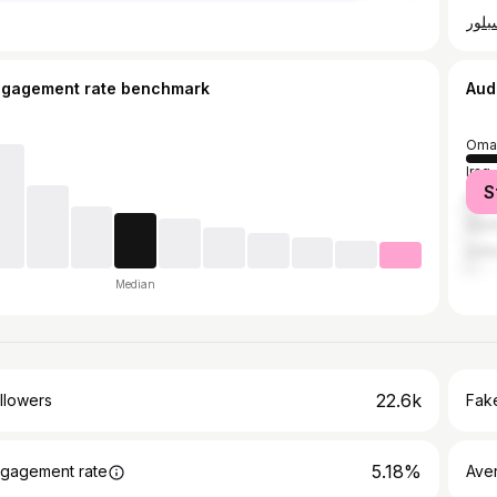
ngagement rate benchmark
Aud
Oma
Iraq
S
Egyp
Saud
Unit
Median
22.6k
llowers
Fake
5.18%
gagement rate
Ave