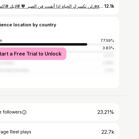
لن تكسرك الحياة إذا أتقنت فن الصبر 💖 #لايك #اكسبلور_explore
12.1k
ience location by country
n
77.59%
3.83%
tart a Free Trial to Unlock
t
3.17%
i Arabia
2.46%
ed Arab Emirates
2.4%
23.21%
 followers
22.7k
rage Reel plays