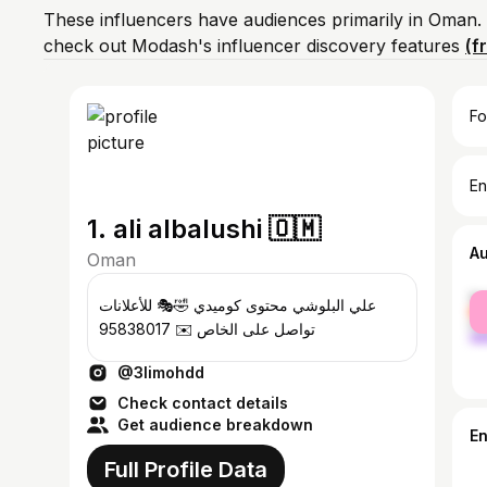
These influencers have audiences primarily in Oman.
check out Modash's influencer discovery features
(f
Fo
En
1. ali albalushi 🇴🇲
A
Oman
fe
علي البلوشي محتوى كوميدي 🤣🎭 للأعلانات
ma
تواصل على الخاص ✉️ 95838017
@3limohdd
Check contact details
Get audience breakdown
E
Full Profile Data