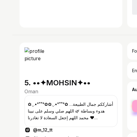
Fo
En
5. ••✦MOHSIN✦••
A
Oman
fe
✿.¸.•°˚˚°✿✿.¸.•°˚˚°✿ أشارككم جمال الطبيعة…
ma
هدوء وبساطة 🌿 اللهم صلي وسلم على نبينا
محمد اللهم إجعل السعادة لا تغادرنا ♥
✿.¸.•°˚˚°✿✿.¸.•°˚˚°✿
@m_12_tt