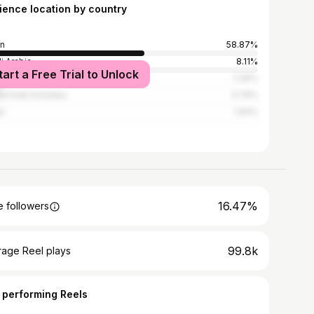
ience location by country
n
58.87%
i Arabia
8.11%
tart a Free Trial to Unlock
7.36%
ed Arab Emirates
3.79%
t
1.94%
16.47%
 followers
99.8k
rage Reel plays
 performing Reels