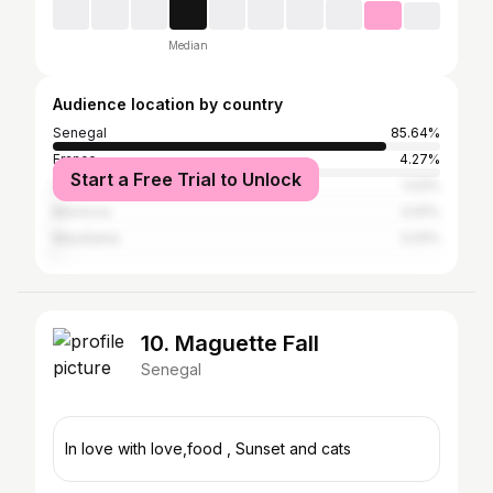
Median
Audience location by country
Senegal
85.64%
France
4.27%
Start a Free Trial to Unlock
United States
1.03%
Morocco
0.91%
Mauritania
0.91%
10. Maguette Fall
Senegal
In love with love,food , Sunset and cats