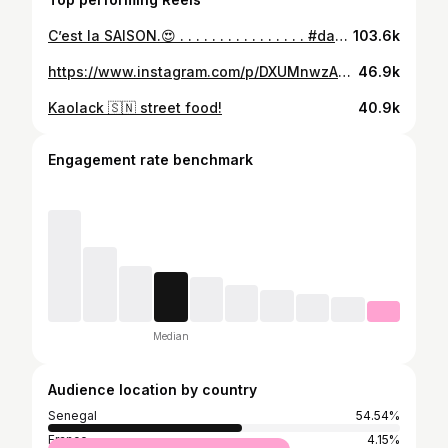
C’est la SAISON.😍 . . . . . . . . . . . . . . . . #dakar #senegal #team221 #visitsenegal #destinationsenegal #maad #senegalstreetfood #westafricanfood
103.6k
https://www.instagram.com/p/DXUMnwzAgE3/
46.9k
Kaolack 🇸🇳 street food!
40.9k
Engagement rate benchmark
Median
Audience location by country
Senegal
54.54%
France
4.15%