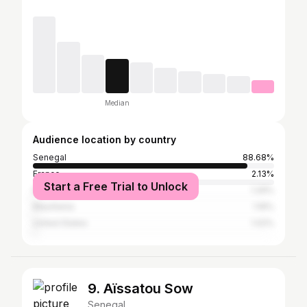
Median
Audience location by country
Senegal
88.68%
France
2.13%
Start a Free Trial to Unlock
Italy
1.29%
Mauritania
1.16%
United States
1.02%
9. Aïssatou Sow
Senegal