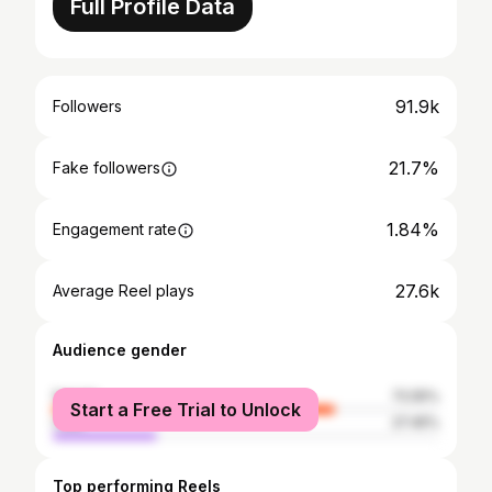
Full Profile Data
91.9k
Followers
21.7%
Fake followers
1.84%
Engagement rate
27.6k
Average Reel plays
Audience gender
female
72.55%
Start a Free Trial to Unlock
male
27.45%
Top performing Reels