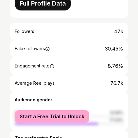
Full Profile Data
47k
Followers
30.45%
Fake followers
8.76%
Engagement rate
76.7k
Average Reel plays
Audience gender
female
22.56%
Start a Free Trial to Unlock
male
77.44%
Top performing Reels