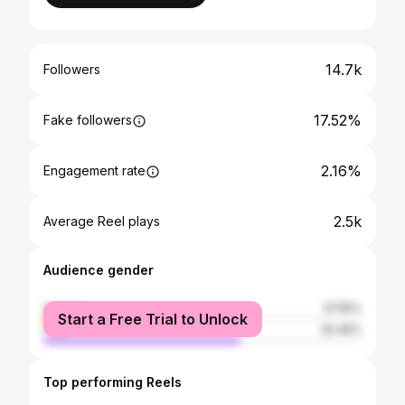
14.7k
Followers
17.52%
Fake followers
2.16%
Engagement rate
2.5k
Average Reel plays
Audience gender
female
37.55%
Start a Free Trial to Unlock
male
62.45%
Top performing Reels