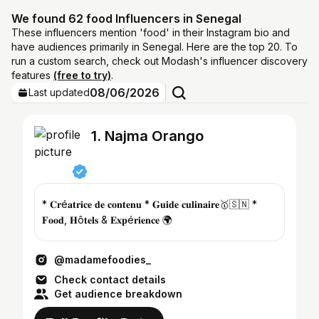
We found 62 food Influencers in Senegal
These influencers mention 'food' in their Instagram bio and
have audiences primarily in Senegal. Here are the top 20. To
run a custom search, check out Modash's influencer discovery
features
(free to try)
.
08/06/2026
Last updated
1. Najma Orango
* 𝐂𝐫é𝐚𝐭𝐫𝐢𝐜𝐞 𝐝𝐞 𝐜𝐨𝐧𝐭𝐞𝐧𝐮 * 𝐆𝐮𝐢𝐝𝐞 𝐜𝐮𝐥𝐢𝐧𝐚𝐢𝐫𝐞🥇🇸🇳 *
𝐅𝐨𝐨𝐝, 𝐇ô𝐭𝐞𝐥𝐬 & 𝐄𝐱𝐩é𝐫𝐢𝐞𝐧𝐜𝐞 🌍
@madamefoodies_
Check contact details
Get audience breakdown