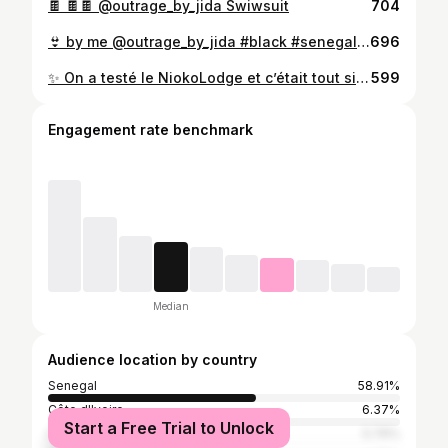
🍫 🍫🍫 @outrage_by_jida Swiwsuit
704
👙 by me @outrage_by_jida #black #senegalaise #panther #dkr #senegal #jidablade
696
✨ On a testé le NiokoLodge et c’était tout simplement magique ! Entre bungalows éco-chic suspendus au-dessus de la savane, piscine à débordement face au coucher de soleil et safari privé aux premières lueurs…🌅🐘 Plongez avec nous dans cette parenthèse unique et laissez-vous surprendre ! 💚🌿 Prêt à tenter l’aventure et partir à la recherche des lions sauvages ? ⁣ #niokolodge #niokolokoba #sénégal #aventure #voyagedereve #safari #naturelover
599
Engagement rate benchmark
Median
Audience location by country
Senegal
58.91%
Côte d'Ivoire
6.37%
Start a Free Trial to Unlock
France
5.76%