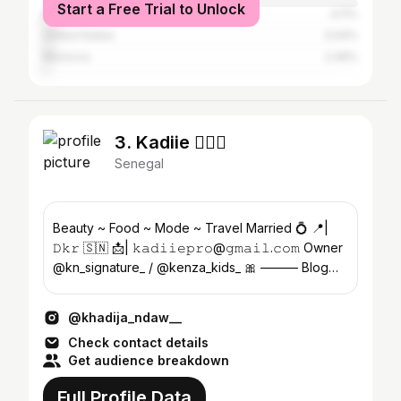
Start a Free Trial to Unlock
Brazil
4.11%
United States
3.04%
Morocco
2.46%
3. Kadiie 🧚🏼‍♀️
Senegal
Beauty ~ Food ~ Mode ~ Travel Married 💍 📍|
𝙳𝚔𝚛 🇸🇳 📩| 𝚔𝚊𝚍𝚒𝚒𝚎𝚙𝚛𝚘@𝚐𝚖𝚊𝚒𝚕.𝚌𝚘𝚖 Owner
@kn_signature_ / @kenza_kids_ 🎀 ——— Blog
Culinaire 🍹———
@khadija_ndaw__
Check contact details
Get audience breakdown
Full Profile Data