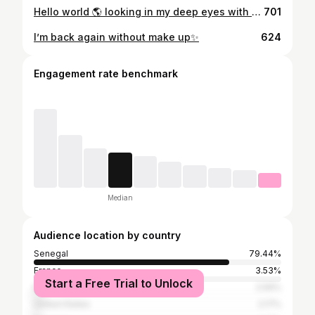
Hello world 🌎 looking in my deep eyes with 8 photos❤️ faites défiler 👉🏽
701
I’m back again without make up✨
624
Engagement rate benchmark
Median
Audience location by country
Senegal
79.44%
France
3.53%
Start a Free Trial to Unlock
Italy
2.59%
United States
2.17%