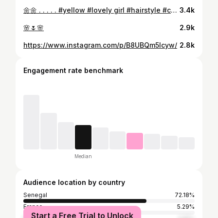
🌼🌼 . . . . . #yellow #lovely girl #hairstyle #colorhair #blackgirlmagic #africanbeauty #africanwoman #happiness #life #loveyourself #brownskingirls #blackgirl #senegalaise #lifeisgood #outfitoftheday #instamood #goodday #goodtimes #goodvibesonly #positivity #details #instalike #liveauthentic #photoshoot #cute
3.4k
🌸🌷🌸
2.9k
https://www.instagram.com/p/B8UBQm5lcyw/
2.8k
Engagement rate benchmark
Median
Audience location by country
Senegal
72.18%
France
5.29%
Start a Free Trial to Unlock