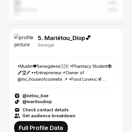
Italy
4.85%
United States
2.81%
5. Mariétou_Diop💕
Senegal
•Muslim❤️Senegalese🇸🇳 •Pharmacy Student📚
🖋️🏆🖊️ ••Entrepreneur📌Owner of
@mc_houseofcosmetix 📌 •Food Lover🌮🍹
•Snapchat👻: Riri_diop
@iietou_bae
@maritoudiop
Check contact details
Get audience breakdown
Full Profile Data