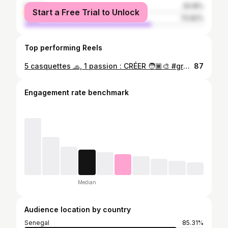
female
29.18%
Start a Free Trial to Unlock
male
70.82%
Top performing Reels
5 casquettes 🧢, 1 passion : CRÉER 🧑🏾‍🎨 #graphiste #impressionnumérique #senegal #digital
87
Engagement rate benchmark
Median
Audience location by country
Senegal
85.31%