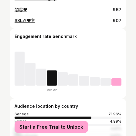
🥰🤤❤️
967
#SlaY❤️💐
907
Engagement rate benchmark
Median
Audience location by country
Senegal
71.96%
France
4.99%
Start a Free Trial to Unlock
Italy
4.91%
Côte d'Ivoire
2.07%