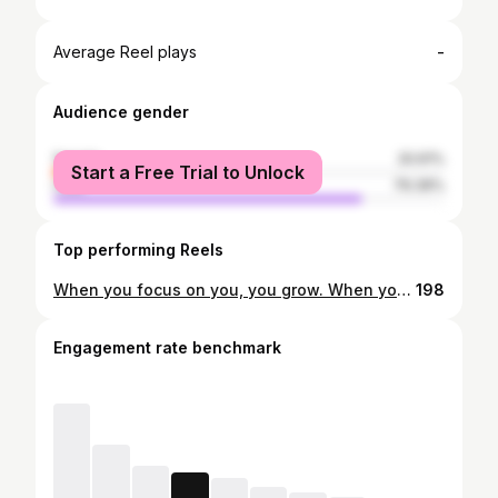
-
Average Reel plays
Audience gender
female
20.61%
Start a Free Trial to Unlock
male
79.39%
Top performing Reels
When you focus on you, you grow. When you focus on shit, shit grow. 👑🖤 #african #woman #africanqueen #blackqueen #peaceofsoul #phoenix
198
Engagement rate benchmark