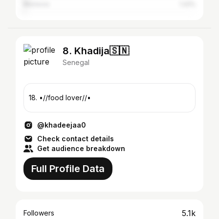
Morocco
1.22%
8. Khadija🇸🇳
Senegal
18. •//food lover//•
@khadeejaa0
Check contact details
Get audience breakdown
Full Profile Data
5.1k
Followers