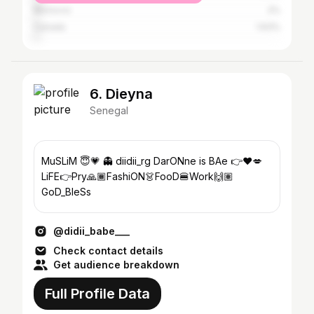
Morocco
2%
Canada
1.63%
6. Dieyna
Senegal
MuSLiM 😇💗 👻 diidii_rg DarONne is BAe 👉❤💋
LiFE👉Pry🙏🏾FashiON👗FooD🍔Work🙌🏽
GoD_BleSs
@didii_babe___
Check contact details
Get audience breakdown
Full Profile Data