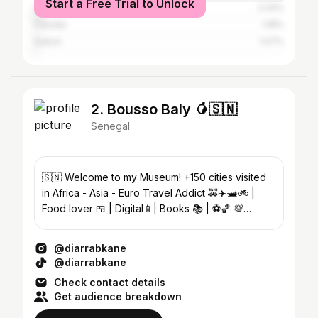
Start a Free Trial to Unlock
United States
3.32%
Canada
1.18%
Gabon
1.07%
2. Bousso Baly 🥭🇸🇳
Senegal
🇸🇳 Welcome to my Museum! +150 cities visited
in Africa - Asia - Euro Travel Addict 🚕✈️🛥️🚲 |
Food lover 🍱 | Digital📱| Books 📚 | ⚽️🏀 💯
WestAF 🕋🕌 🎂31/08
@diarrabkane
@diarrabkane
Check contact details
Get audience breakdown