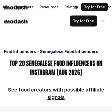
API
Customers
Resources
Pricing
Login
Request a demo
Try for Free
Try for Free
Find Influencers
Senegalese Food Influencers
Top 20 Senegalese Food Influencers on
Instagram (Aug 2026)
See food creators with possible affiliate
signals