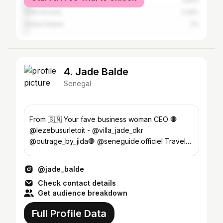
Italy
3.81%
Côte d'Ivoire
2.29%
United States
2%
4. Jade Balde
Senegal
From 🇸🇳 Your fave business woman CEO 🛑
@lezebusurletoit - @villa_jade_dkr
@outrage_by_jida🛑 @seneguide.officiel Travel-
Lifestyle-Food
@jade_balde
Check contact details
Get audience breakdown
Full Profile Data