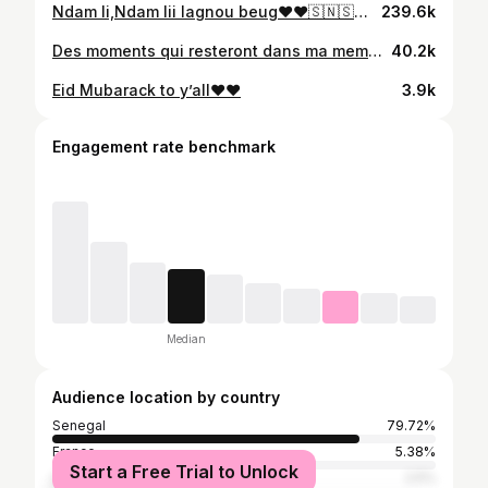
Ndam li,Ndam lii lagnou beug♥️♥️🇸🇳🇸🇳🥳🥳🥳 #fifaworldcup #proudlyafrican #proudlysenegalese
239.6k
Des moments qui resteront dans ma memoire for sure😭😭♥️🇸🇳🦁 ALHAMDOULILLAH 🙏🏾 #can2021 #senegal🇸🇳 #tiktoksenegal🇸🇳
40.2k
Eid Mubarack to y’all♥️♥️
3.9k
Engagement rate benchmark
Median
Audience location by country
Senegal
79.72%
France
5.38%
Start a Free Trial to Unlock
United States
2.5%