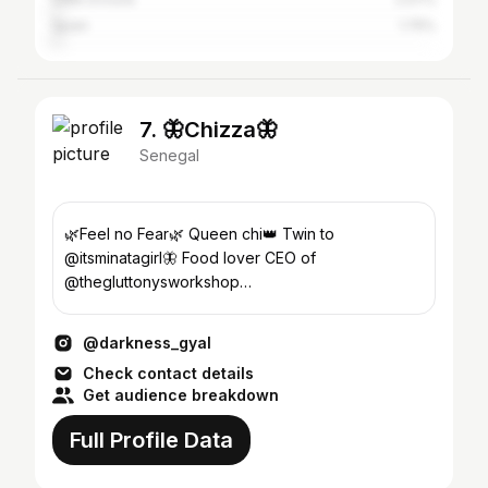
Spain
1.75%
7. 🦋Chizza🦋
Senegal
🌿Feel no Fear🌿 Queen chi👑 Twin to
@itsminatagirl🦋 Food lover CEO of
@thegluttonysworkshop
chizzabadiane@gmail.com Dm for collabs
SEYDINA MOUHAMED PSL✨
@darkness_gyal
Check contact details
Get audience breakdown
Full Profile Data