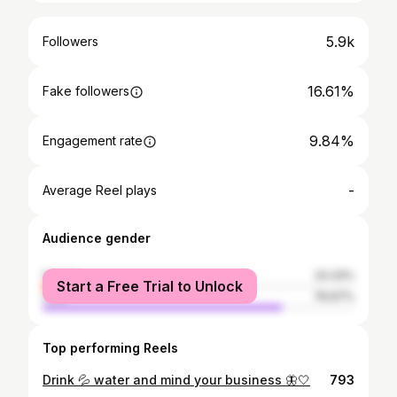
5.9k
Followers
16.61%
Fake followers
9.84%
Engagement rate
-
Average Reel plays
Audience gender
female
23.33%
Start a Free Trial to Unlock
male
76.67%
Top performing Reels
Drink 💦 water and mind your business 🦋🤍
793