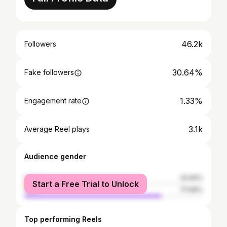
46.2k
Followers
30.64%
Fake followers
1.33%
Engagement rate
3.1k
Average Reel plays
Audience gender
female
22.94%
Start a Free Trial to Unlock
male
77.06%
Top performing Reels