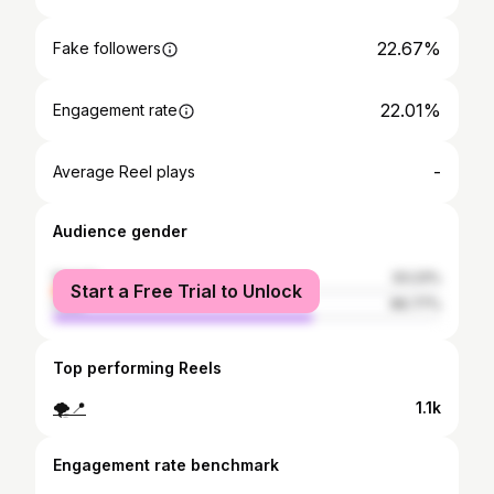
22.67%
Fake followers
22.01%
Engagement rate
-
Average Reel plays
Audience gender
female
33.23%
Start a Free Trial to Unlock
male
66.77%
Top performing Reels
🌪📍
1.1k
Engagement rate benchmark