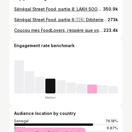
Sénégal Street Food, partie 8: LAKH SOOW et THIAKRY 🥣🇸🇳 Ndeye 771381088 Coucou mes FoodLovers, j’espère que vous allez bien. On se retrouve aujourd’hui avec la partie 8 des éditions street food. Qui n’aime pas le Thiakry ici ? Moi j’en raffole et on sait tous où trouver le meilleur Thiakry de Dakar 😆. Je pense que dans chaque quartier il doit y avoir une tata qui a sa table et qui fait lakh, fondé et Thiakry. En cette période de fraîcheur vraaaaaiment ça réconforte. La fille qui me fait est à Ouakam juste avant la Mosquée en face du supermarché MON PRIX. Son numéro 771381088 #dakarfoodies#senegalstreetfood#dakar#senegal#food#foods
350.9k
Sénégal Street Food, partie 6 🇸🇳: Dibiterie HAOUSSA (viande de mouton) Coucou mes FoodLovers, j’espère que vous allez bien. J’ai testé la dibiterie Haoussa appelé: le Roi du Dibi. Elle est situé en bordure de route au quartier sacré cœur en face de la Brioche dorée. La viande est d’une tendreté incroyable ✨ ceux qui ont testé ont approuvé, vous qui n’avez pas encore testé, vous attendez quoi ? Ps: Si quelqu’un a leur numéro, mettez le en commentaire 🙏🏾 N’hésitez pas à partager et à enregistrer la vidéo 🫶🏾 #dakarfoodies#senegal#dakar#africa#lifestyle#food#foods#foodaddict#foodblogger#streetfood#meat
273k
Coucou mes FoodLovers, j’espère que vous allez bien. ❤️ Dites moi en message où est-ce que vous dégustez vos meilleurs desserts dans les restaurants de Dakar ? 🇸🇳 Je ferais une partie 2 et 3 InShAllah. Tous ces desserts sont entre 6000 Fcfa et 9.500 Fcfa #dakarfoodies#senegal#dakar#foods#food#foodlover#restaurant#foodlife#dessert#desserts#restaurants#restaurant#contentcreation
223.4k
Engagement rate benchmark
Median
Audience location by country
Senegal
76.18%
France
6.87%