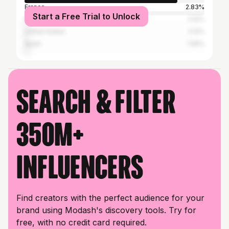
France
2.83%
Start a Free Trial to Unlock
Italy
2.12%
United States
2.12%
Spain
1.59%
Search & filter
350M+
influencers
Find creators with the perfect audience for your
brand using Modash's discovery tools. Try for
free, with no credit card required.