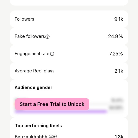
9.1k
Followers
24.8%
Fake followers
7.25%
Engagement rate
2.1k
Average Reel plays
Audience gender
female
15.41%
Start a Free Trial to Unlock
male
84.59%
Top performing Reels
Beuzoukhhhhh 🤗😎
1.3k