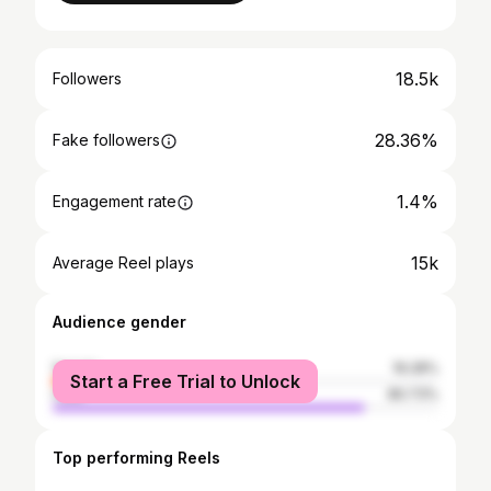
18.5k
Followers
28.36%
Fake followers
1.4%
Engagement rate
15k
Average Reel plays
Audience gender
female
19.28%
Start a Free Trial to Unlock
male
80.73%
Top performing Reels