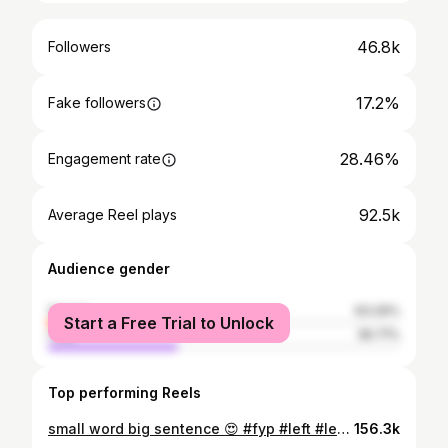
46.8k
Followers
17.2%
Fake followers
28.46%
Engagement rate
92.5k
Average Reel plays
Audience gender
female
63.29%
Start a Free Trial to Unlock
male
36.71%
Top performing Reels
small word big sentence 😍 #fyp #left #leftist #community #nyc #chinatown #journal
156.3k