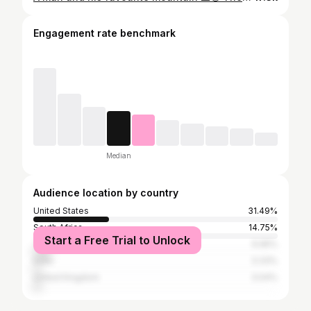
Engagement rate benchmark
Median
Audience location by country
United States
31.49%
South Africa
14.75%
Start a Free Trial to Unlock
Tanzania
6.95%
India
3.33%
United Kingdom
3.04%