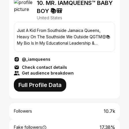
10. MR. IAMQUEENS™️ BABY
BOY 📚🎒
United States
Just A Kid From Southside Jamaica Queens,
Heavy On The Southside We Outside QGTM🤑📚
My Bio Is In My Educational Leadership &
Organizing✊🏾 - IAMQUEENS™️
@_iamqueens
Check contact details
Get audience breakdown
Full Profile Data
10.7k
Followers
17.38%
Fake followers