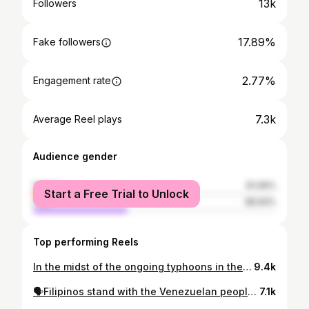
13k
Followers
17.89%
Fake followers
2.77%
Engagement rate
7.3k
Average Reel plays
Audience gender
female
61.06%
Start a Free Trial to Unlock
male
38.94%
Top performing Reels
In the midst of the ongoing typhoons in the Philippines, white people are wondering how fast the islands will be cleaned up so it doesn’t get in the way of their vacation, and ex-IOF 💩 settlers are moving to Siargao — one of the most popular Filipino 🏝️ destinations for tourists in recent years. 💓 D0n@te to grassroots org: @bayan_usa 🏝️ Follow @bulatlat for their reporting on isnoreal settlers moving to Siargao ✨Follow 🇵🇭 organizers @gabestorres @mitzijonelle @arpakph @pilipinopalestino
9.4k
🗣️Filipinos stand with the Venezuelan people! No to US imperialist intervention! ✊🏼Hands Off Venezuela! #HandsOffVenezuela
7.1k