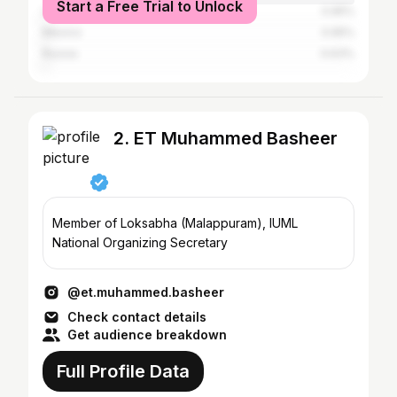
Start a Free Trial to Unlock
United Kingdom
0.95%
Mexico
0.95%
Russia
0.63%
2. ET Muhammed Basheer
Member of Loksabha (Malappuram), IUML
National Organizing Secretary
@et.muhammed.basheer
Check contact details
Get audience breakdown
Full Profile Data