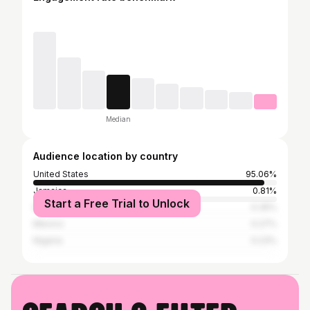
Median
Audience location by country
United States
95.06%
Jamaica
0.81%
Start a Free Trial to Unlock
Dominican Republic
0.35%
Mexico
0.27%
Nigeria
0.23%