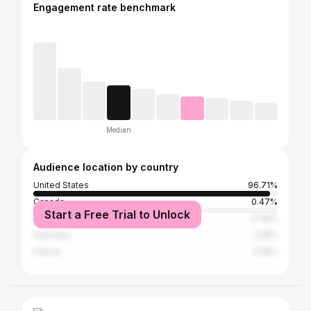
Engagement rate benchmark
Median
Audience location by country
United States
96.71%
Canada
0.47%
Start a Free Trial to Unlock
United Kingdom
0.39%
Germany
0.18%
France
0.18%