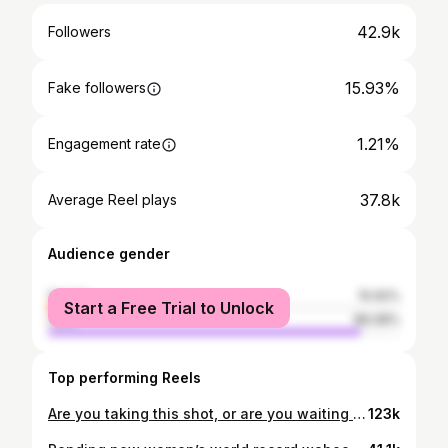
42.9k
Followers
15.93%
Fake followers
1.21%
Engagement rate
37.8k
Average Reel plays
Audience gender
female
10.92%
Start a Free Trial to Unlock
male
89.08%
Top performing Reels
Are you taking this shot, or are you waiting for the fish to get closer? As we were finishing a drift, @nicolas_tahimanarii started making noise and pointing at a wahoo that was coming towards us. @elijahapuna quickly tossed his flasher and slipped underwater. He closes the gap and pulls the trigger. What do you think happened next? 🤿 @neritic_diving 🧜🏻‍♂️ @elijahapuna 🏹 @kinetic_spearfishing 🚤 @nicolas_tahimanarii
123k