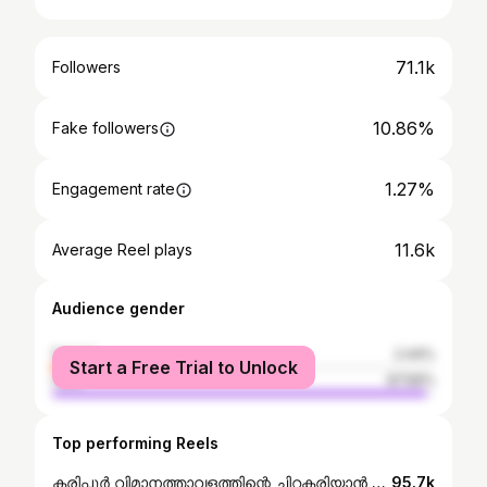
71.1k
Followers
10.86%
Fake followers
1.27%
Engagement rate
11.6k
Average Reel plays
Audience gender
female
2.44%
Start a Free Trial to Unlock
male
97.56%
Top performing Reels
കരിപ്പൂർ വിമാനത്താവളത്തിന്റെ ചിറകരിയാൻ ശ്രമിക്കുന്നവരോട് പാർലമെന്റിൽ നിരന്തരം ഏറ്റുമുട്ടുന്ന ജനപ്രതിനിധി ! ഇ.ടിയല്ലാതെ മറ്റാര് ... ചരിത്ര വിജയം സമ്മാനിക്കാം ! #VoteforET #Malappuram
95.7k