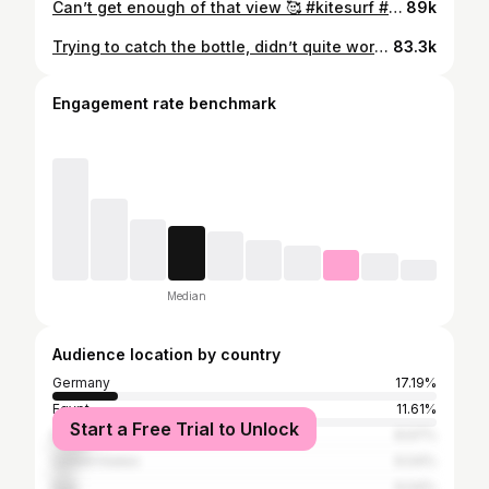
Can’t get enough of that view 🥰 #kitesurf #kitesurfing #kitesurfingworld #kitesurfinglovers #kiteschool #sunset #nature #ocean #passion #love
89k
Trying to catch the bottle, didn’t quite work out 🙈 #kitesurf #kiteboard #kiteboarding #safari #kitesafari #egypt #summervibes #summertime #beachlife
83.3k
Engagement rate benchmark
Median
Audience location by country
Germany
17.19%
Egypt
11.61%
Start a Free Trial to Unlock
Brazil
8.97%
United States
6.04%
Italy
6.04%