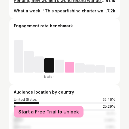
Pending new women’s world record wahoo 36.4kilo. After finding 2 loners in the blue today, it was a game of cat and mouse— multiple times I threw the flasher and Nikki @dermwithme dove on the fish but they stayed just out of range. Her patience paid off though and the bigger of the two finally came in close enough for the surgeon to execute the stone shot. Lights out 💥💥💥Didn’t need floats for this one. Next up is that 50kilo fish! ______________________________________ #Spearfishing #UnderwaterAdventure #OceanHunting #MarineLife #DiveDeep #FishingParadise #SpearoLife #CatchAndCook #Freediving #getready #spearfishing_international #TropicalFishing #ReefHunter #FishingLife #SpearfishingSeason #polynesianwaters #wahoo #
41.1k
What a week !! This spearfishing charter was an absolute blast personal bests getting smashed, dream fish getting landed, and enough laughs to keep us afloat even when the dives got deep. Huge shoutout to @zakibrah , who absolutely leveled up out there! He put in the work, pushed through every challenge, and truly earned his dream fish. On the very last day of the trip, when we thought it couldn’t get any better, Zaki sealed the deal with a BLACK MARLIN. Talk about the ultimate cherry on top of an epic adventure! Between the celebrations underwater and the non-stop banter topside, it’s hard to say what was better, the fish we landed or the memories we made trying to land them. Big fish, big vibes, and even bigger stories to tell later. This is why we dive, and why we keep coming back for more. Zaki, that black marlin was well-earned, and you absolutely crushed it! Diver : @zakibrah Photographer : @jean_adrienn Guide : @nicolas_tahimanarii ______________________________________ #spearfishingLegends #zakiLeveledup #blackmarlindreams #spearfishing_international #oceanadventures #spearfishing #spearfishing_reviews #spearfishing_worldwide #spearchannel #spearfishing_extreme
7.2k
Engagement rate benchmark
Median
Audience location by country
United States
25.46%
France
25.29%
Start a Free Trial to Unlock
Australia
8.2%
Brazil
3.96%
Indonesia
3.18%