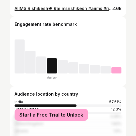
AIIMS Rishikesh🍁 #aiimsrishikesh #aiims #rishikesh #uttrakhand #hospital #doctor #medical #instagram #trip #river #nature #music #instagood #instamood #love #travel #travelphotography #mountains #winter #sunset
46k
Engagement rate benchmark
Median
Audience location by country
India
57.51%
United States
12.3%
Start a Free Trial to Unlock
Russia
3.35%
United Kingdom
1.92%
Ukraine
1.6%