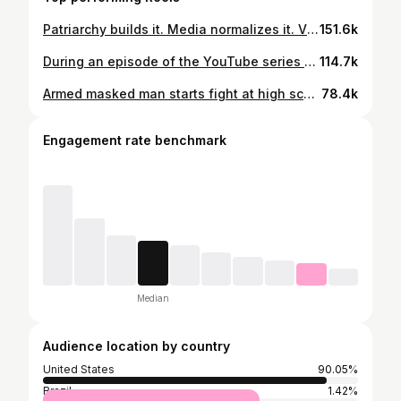
Patriarchy builds it. Media normalizes it. Victim blaming protects it. 📸: @greenbird_wellness 🔖: @sweethoneytee_ & @brandontour & shebunni #didyouknow #doyouremember #tocatchapredator #fyp #texas
151.6k
During an episode of the YouTube series SubwayTakes, The Strokes front man Julian Casablancas calls out what he describing as being the “white privilege” of “American Zionists.” “American Zionists get the benefits of white privileged people but talk like they are Black people during slavery,” he said. “Well, it’s been nice having a career,” he quipped, before setting out his position that “American Zionists get the benefits of white privileged people, but talk like they are Black people during slavery”. Casablancas went on to say: “I mean, just for the people that are gonna be like, ‘Hamas, October 7th’, yes, bad, but you know, Native American rebellions didn’t mean it was ok to do what we did. Slave rebellions that were violent didn’t mean that slavery is not bad.” 🔁 the cradle
114.7k
Armed masked man starts fight at high school ICE protest-turns out to be off duty POLICE sergeant. His plan was to trick students to “assault me” then “arrest them all.” Then called his buddies with rifles to “back him up.” Sgt. Dusten Mullen makes $336,000 a year— making him a top 10 earner in the Phoenix Police Department. He is currently on administrative leave—which means he’s reassigned to work from home. Incident occurred outside Hamilton High School in Chandler, Arizona.
78.4k
Engagement rate benchmark
Median
Audience location by country
United States
90.05%
Brazil
1.42%