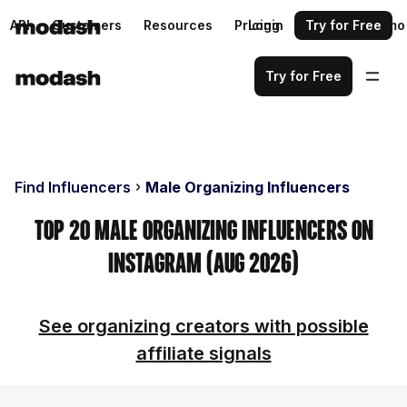
API
Customers
Resources
Pricing
Login
Request a demo
Try for Free
Try for Free
Find Influencers
Male Organizing Influencers
Top 20 Male Organizing Influencers on
Instagram (Aug 2026)
See organizing creators with possible
affiliate signals