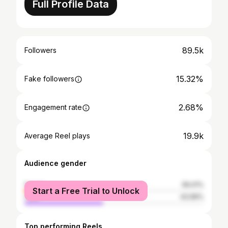
Full Profile Data
89.5k
Followers
15.32%
Fake followers
2.68%
Engagement rate
19.9k
Average Reel plays
Audience gender
female
56.01%
Start a Free Trial to Unlock
male
43.99%
Top performing Reels