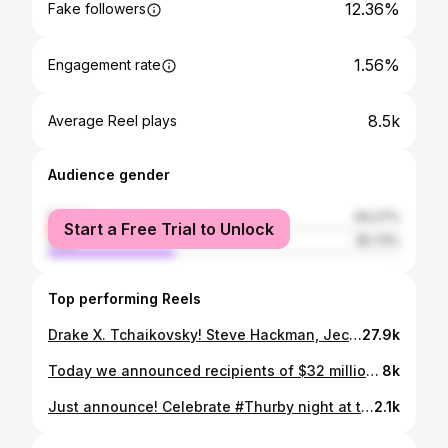
12.36%
Fake followers
1.56%
Engagement rate
8.5k
Average Reel plays
Audience gender
female
64.27%
Start a Free Trial to Unlock
male
35.73%
Top performing Reels
Drake X. Tchaikovsky! Steve Hackman, Jecorey Arthur, India Carney, Malia Civetz, Mario Jose, Jackie Whitmill, Braylon Lacy, and the New World Symphony Fellows gave us such a spectacular night. Thanks so much for joining us and making this evening extra special! — ¡Drake X. Tchaikovsky! Steve Hackman, Jecorey Arthur, India Carney, Malia Civetz, Mario Jose, Jackie Whitmill, Braylon Lacy y los Fellows de New World Symphony nos brindaron una noche espectacular. ¡Muchas gracias por acompañarnos y hacer de esta noche algo mucho más especial!
27.9k
Today we announced recipients of $32 million for permanent supportive housing. This will be housing that is forever affordable with social services on-site 24/7 helping people with disabilities. THANK YOU to the people who made this possible.
8k
Just announce! Celebrate #Thurby night at the The Bluegrass Ball, a homegrown event featuring the very best performers from the Bluegrass region and beyond. Featuring @amythystkiah , @jecoreyarthur , @bensollee and other surprise guests. Patrons are encouraged to wear their finest Appalachian-chic to walk the bluegrass carpet, enjoy special, cocktails, cigar bar featuring local cigar maker Gary Smith @garylokspremiumcigars , and dance under the spare parts chandelier. A portion of the proceeds will go to benefit @fund4thearts. Link in bio! Thanks to @cricketpress for coming through with great art again!
2.1k