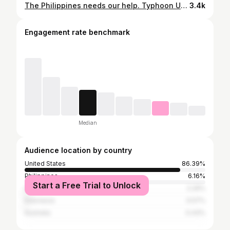
The Philippines needs our help. Typhoon Uwan (Fung-Wong) will make a direct hit on the Philippines by November 9 (U.S. time). By then, it is expected to have intensified into a super typhoon spanning more than two-thirds of the entire country, leaving almost 31 million people exposed. We are urgently appealing all people to support our grassroots community relief drive and ongoing rehabilitation efforts. Donate: http://www.tinyurl.com/nafcondisasterresponse Stay Involved: https://www.tinyurl.com/joinbdrcampaign
3.4k
Engagement rate benchmark
Median
Audience location by country
United States
86.39%
Philippines
6.16%
Start a Free Trial to Unlock
Canada
2.29%
Indonesia
0.57%
Australia
0.43%