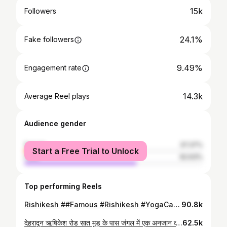
15k
Followers
24.1%
Fake followers
9.49%
Engagement rate
14.3k
Average Reel plays
Audience gender
female
37.37%
Start a Free Trial to Unlock
male
62.63%
Top performing Reels
Rishikesh ##Famous #Rishikesh #YogaCapitalOfIndia #GangaAarti #LakshmanJhula
90.8k
देहरादून ऋषिकेश रोड सात मुड़ के पास जंगल में एक अनजान व्यक्ति को देखा, जो बाद में गायब हो गया... क्या था वो? भूत, प्रेत, या कुछ और? मेरी iPhone 17 Pro से बनाई गई वीडियो में एक रहस्यमयी शख्स! पहले स्पष्ट दिख रहा था, लेकिन धीरे-धीरे ब्लर हो गया और गायब हो गया। क्या यह भूत है, प्रेत है, या कुछ और? आपके विचार? #भूत #प्रेत #रहस्य #iPhone17Pro" #instagram #dehradun #uttarakhand #rishikesh #jungle #night #mountain #travelgram #blog #music #road #trip #inrishikesh #ghost
62.5k