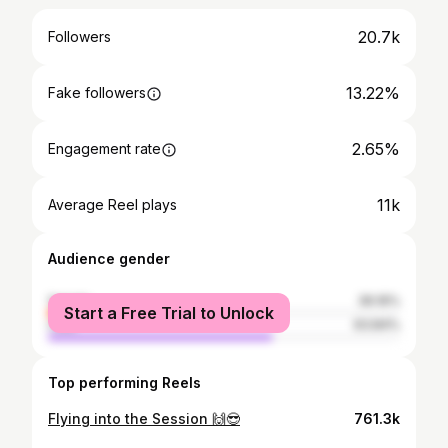
20.7k
Followers
13.22%
Fake followers
2.65%
Engagement rate
11k
Average Reel plays
Audience gender
female
36.16%
Start a Free Trial to Unlock
male
63.84%
Top performing Reels
Flying into the Session 🙌😎
761.3k