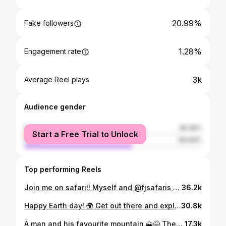
20.99%
Fake followers
1.28%
Engagement rate
3k
Average Reel plays
Audience gender
female
39.36%
Start a Free Trial to Unlock
male
60.64%
Top performing Reels
Join me on safari!! Myself and @fjsafaris are delighted to be back in Kenya with 2 groups. Amboseli, Lake Naivasha and the Maasai Mara to hopefully witness the Great migration! Get in touch! #greatmigration #safariphotography #magicalkenya
36.2k
Happy Earth day! 🌍 Get out there and explore what this world has to offer, it’s magic!! Footage I managed to capture during safari in Kenya and Borneo and there is still so much more to see 😮‍💨 #earthdayeveryday #earthday #sonyalpha
30.8k
A man and his favourite mountain 🗻😆 There’s just something about Kilimanjaro and safari in Amboseli 🙏🏽 #amboseli #maasaimara #magicalkenya #safariphotography #sliving #solotravels
17.3k